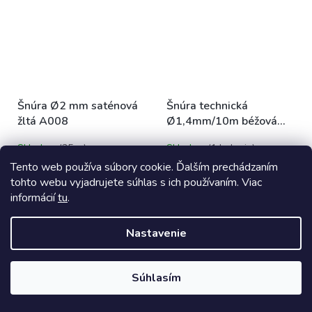
Šnúra Ø2 mm saténová
Šnúra technická
žltá A008
Ø1,4mm/10m béžová
svetlá
Skladom
(35 m)
Skladom
(1 balenie)
Tento web používa súbory cookie. Ďalším prechádzaním
€0,16 bez DPH
€1,06 bez DPH
€0,20
€1,30
tohto webu vyjadrujete súhlas s ich používaním. Viac
/ m
/ balenie
informácií
tu
.
DO KOŠÍKA
DO KOŠÍKA
Nastavenie
Súhlasím