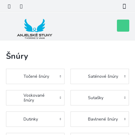
Prejsť
na
obsah
Nákupn
košík
Šnúry
Točené šnúry
Saténové šnúry
Voskované
Sutašky
šnúry
Dutinky
Bavlnené šnúry