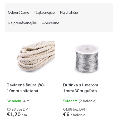
R
a
Odporúčame
Najlacnejšie
Najdrahšie
d
e
Najpredávanejšie
Abecedne
n
i
V
e
ý
p
p
r
i
o
s
d
p
u
r
k
o
t
Bavlnená šnúra Ø8-
Dutinka s luxerom
d
o
10mm splietaná
1mm/30m guľatá
u
v
k
Skladom
(4 m)
Skladom
(2 balenie)
t
o
€0,98 bez DPH
€4,88 bez DPH
€1,20
€6
v
/ m
/ balenie