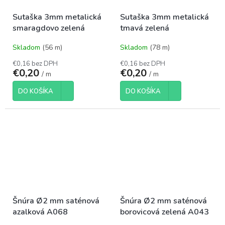
Sutaška 3mm metalická
Sutaška 3mm metalická
smaragdovo zelená
tmavá zelená
Skladom
(56 m)
Skladom
(78 m)
€0,16 bez DPH
€0,16 bez DPH
€0,20
€0,20
/ m
/ m
DO KOŠÍKA
DO KOŠÍKA
Šnúra Ø2 mm saténová
Šnúra Ø2 mm saténová
azalková A068
borovicová zelená A043