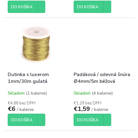
DO KOŠÍKA
DO KOŠÍKA
Dutinka s luxerom
Padáková / odevná šnúra
1mm/30m guľatá
Ø4mm/5m béžová
Skladom
(1 balenie)
Skladom
(4 balenie)
€4,88 bez DPH
€1,29 bez DPH
€6
€1,59
/ balenie
/ balenie
DO KOŠÍKA
DO KOŠÍKA