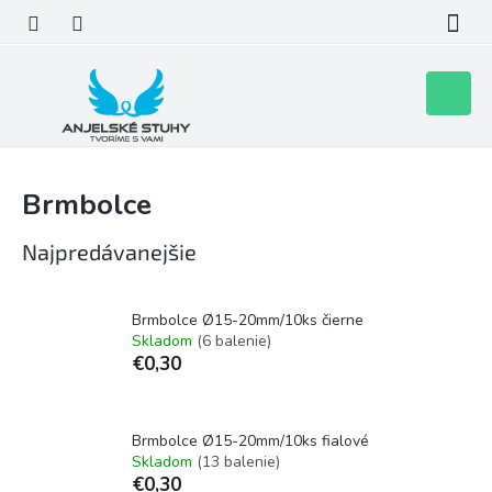
Prejsť
na
obsah
Nákupn
košík
Brmbolce
Najpredávanejšie
Brmbolce Ø15-20mm/10ks čierne
Skladom
(6 balenie)
€0,30
Brmbolce Ø15-20mm/10ks fialové
Skladom
(13 balenie)
€0,30