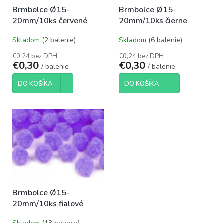
o
t
Brmbolce Ø15-
Brmbolce Ø15-
d
o
20mm/10ks červené
20mm/10ks čierne
u
v
k
Skladom
(2 balenie)
Skladom
(6 balenie)
t
o
€0,24 bez DPH
€0,24 bez DPH
€0,30
€0,30
v
/ balenie
/ balenie
DO KOŠÍKA
DO KOŠÍKA
Brmbolce Ø15-
20mm/10ks fialové
Skladom
(13 balenie)