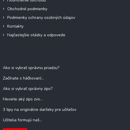
Hodnotenie obchodu
p
Obchodné podmienky
i
s
Podmienky ochrany osobných údajov
u
Kontakty
Najčastejšie otázky a odpovede
Blog
Ako si vybrať správnu priadzu?
Začínate s háčkovaní...
Ako si vybrať správny zips?
Neviete aký zips zvo...
3 tipy na originálne darčeky pre učiteľov
Učitelia formujú naš...