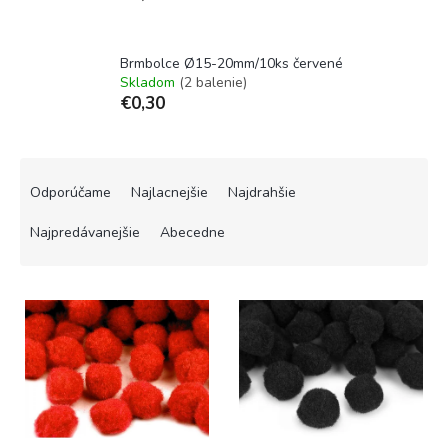
Brmbolce Ø15-20mm/10ks červené
Skladom
(2 balenie)
€0,30
R
a
Odporúčame
Najlacnejšie
Najdrahšie
d
e
Najpredávanejšie
Abecedne
n
i
V
e
ý
p
p
r
i
o
s
d
p
u
r
k