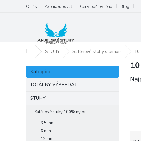
Prejsť
O nás
Ako nakupovať
Ceny poštovného
Blog
H
na
obsah
Domov
STUHY
Saténové stuhy s lemom
10
10
B
Preskočiť
o
Kategórie
kategórie
č
Naj
n
TOTÁLNY VÝPREDAJ
ý
p
STUHY
a
n
Saténové stuhy 100% nylon
e
3.5 mm
l
6 mm
R
12 mm