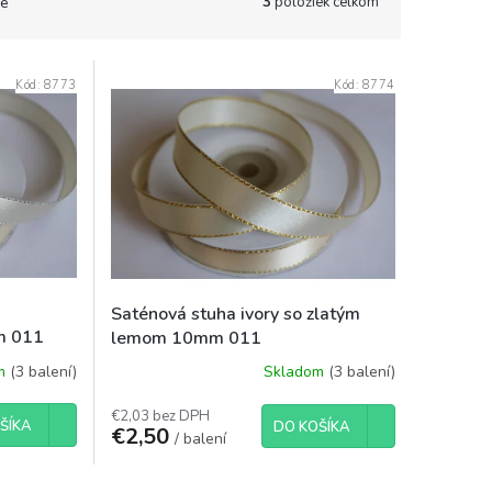
3
položiek celkom
e
Kód:
8773
Kód:
8774
Saténová stuha ivory so zlatým
m 011
lemom 10mm 011
om
(3 balení)
Skladom
(3 balení)
€2,03 bez DPH
ŠÍKA
DO KOŠÍKA
€2,50
/ balení