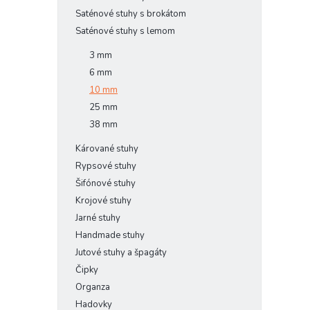
Saténové stuhy s brokátom
Saténové stuhy s lemom
3 mm
6 mm
10 mm
25 mm
38 mm
Kárované stuhy
Rypsové stuhy
Šifónové stuhy
Krojové stuhy
Jarné stuhy
Handmade stuhy
Jutové stuhy a špagáty
Čipky
Organza
Hadovky