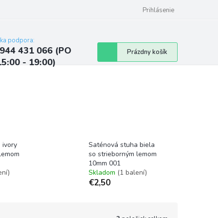
ých údajov
Kontakty
Najčastejšie otázky a odpovede
Prihlásenie
cka podpora:
944 431 066 (PO
Nákupný
Prázdny košík
15:00 - 19:00)
košík
 ivory
Saténová stuha biela
 lemom
so strieborným lemom
10mm 001
ení)
Skladom
(1 balení)
€2,50