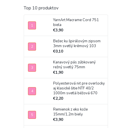
Top 10 produktov
YarnArt Macrame Cord 751
biela
€3,90
Bežec ku špirálovým zipsom
3mm svetlý krémový 103
€0,10
Kanavový pás zúbkovaný
režný svetlý 75mm
€1,90
Polyesterová niť pre overlocky
aj klasické šitie NTF 40/2
1000m svetlá béžová 670
€2,20
Remienok z eko kože
15mm/1,2m biely
€3,90