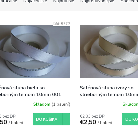
orúčame
Najlacnejšie
Najdrahšie
Najpredávanejšie
Abecedn
Kód:
8772
énová stuha biela so
Saténová stuha ivory so
ieborným lemom 10mm 001
strieborným lemom 10m
Skladom
(1 balení)
Sklad
3 bez DPH
€2,03 bez DPH
DO KOŠÍKA
DO KO
,50
€2,50
/ balení
/ balení