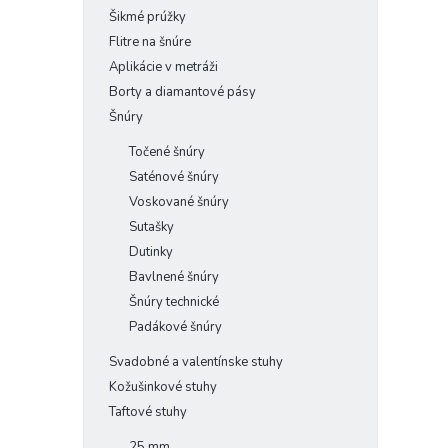
Šikmé prúžky
Flitre na šnúre
Aplikácie v metráži
Borty a diamantové pásy
Šnúry
Točené šnúry
Saténové šnúry
Voskované šnúry
Sutašky
Dutinky
Bavlnené šnúry
Šnúry technické
Padákové šnúry
Svadobné a valentínske stuhy
Kožušinkové stuhy
Taftové stuhy
25 mm