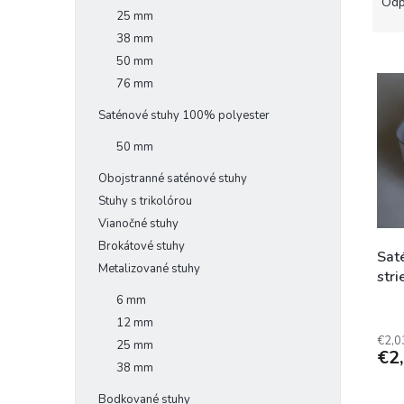
a
Odp
25 mm
d
e
38 mm
V
n
50 mm
ý
i
76 mm
p
e
Saténové stuhy 100% polyester
i
p
s
r
50 mm
p
o
r
d
Obojstranné saténové stuhy
o
u
Stuhy s trikolórou
d
k
Vianočné stuhy
u
t
Brokátové stuhy
k
o
Sat
Metalizované stuhy
t
v
str
o
6 mm
v
12 mm
€2,0
25 mm
€2
38 mm
Bodkované stuhy