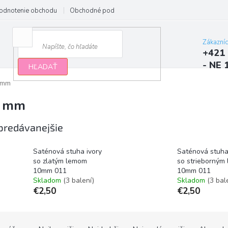
odnotenie obchodu
Obchodné podmienky
Podmienky ochrany osobn
Zákazní
+421 
- NE 
HĽADAŤ
 mm
 mm
predávanejšie
Saténová stuha ivory
Saténová stuha
so zlatým lemom
so strieborným
10mm 011
10mm 011
Skladom
(3 balení)
Skladom
(3 bal
€2,50
€2,50