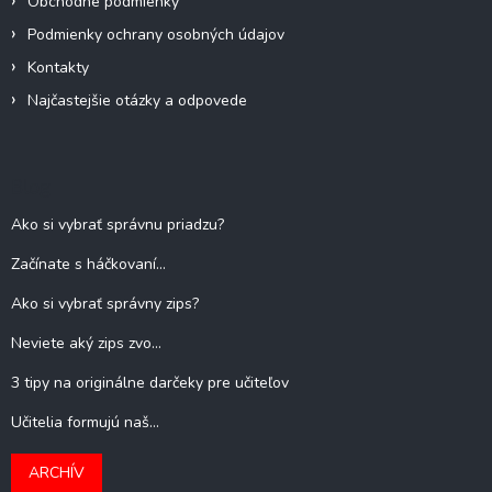
Obchodné podmienky
i
s
Podmienky ochrany osobných údajov
u
Kontakty
Najčastejšie otázky a odpovede
Blog
Ako si vybrať správnu priadzu?
Začínate s háčkovaní...
Ako si vybrať správny zips?
Neviete aký zips zvo...
3 tipy na originálne darčeky pre učiteľov
Učitelia formujú naš...
ARCHÍV