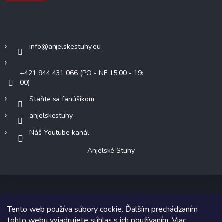
Kontakt
info
@
anjelskestuhy.eu
+421 944 431 066 (PO - NE 15:00 - 19:
00)
Staňte sa fanúšikom
anjelskestuhy
Náš Youtube kanál
Anjelské Stuhy
Tento web používa súbory cookie. Ďalším prechádzaním
Copyright 2026
Anjelské Stuhy
. Všetky práva vyhradené.
tohto webu vyjadrujete súhlas s ich používaním. Viac