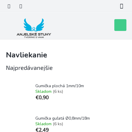
Prejsť
na
obsah
Nákupn
košík
Navliekanie
Najpredávanejšie
Gumička plochá 1mm/10m
Skladom
(6 ks)
€0,90
Gumička guľatá Ø0,8mm/18m
Skladom
(6 ks)
€2,49