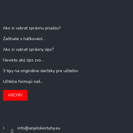
Blog
Ako si vybrať správnu priadzu?
Začínate s háčkovaní...
Ako si vybrať správny zips?
Neviete aký zips zvo...
3 tipy na originálne darčeky pre učiteľov
Učitelia formujú naš...
ARCHÍV
Kontakt
info
@
anjelskestuhy.eu