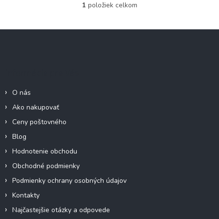
1
položiek celkom
O
v
l
Z
á
á
d
p
a
c
ä
Informácie pre Vás
i
t
e
i
p
O nás
e
r
Ako nakupovať
v
k
Ceny poštovného
y
Blog
v
ý
Hodnotenie obchodu
p
Obchodné podmienky
i
s
Podmienky ochrany osobných údajov
u
Kontakty
Najčastejšie otázky a odpovede