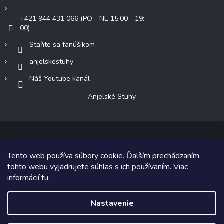
+421 944 431 066 (PO - NE 15:00 - 19:
00)
Staňte sa fanúšikom
anjelskestuhy
Náš Youtube kanál
Anjelské Stuhy
Tento web používa súbory cookie. Ďalším prechádzaním
Copyright 2026
Anjelské Stuhy
. Všetky práva vyhradené.
tohto webu vyjadrujete súhlas s ich používaním. Viac
informácií
tu
.
Grafický návrh vytvoril a na Shoptet implementoval
Tomáš Hlad
&
Shoptetak.cz
.
Nastavenie
Vytvoril Shoptet