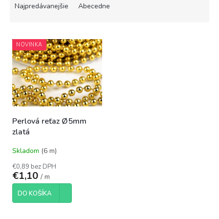
e
Najpredávanejšie
Abecedne
n
i
V
e
NOVINKA
ý
p
p
r
i
o
s
d
p
u
r
k
o
t
Perlová reťaz Ø5mm
d
o
zlatá
u
v
k
Skladom
(6 m)
t
o
€0,89 bez DPH
€1,10
v
/ m
DO KOŠÍKA