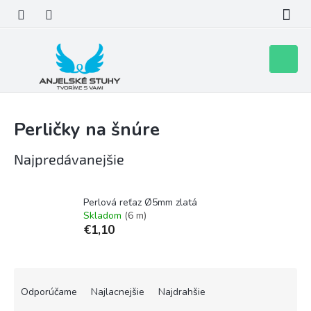
Prejsť
na
obsah
Nákupn
košík
Perličky na šnúre
Najpredávanejšie
Perlová reťaz Ø5mm zlatá
Skladom
(6 m)
€1,10
R
a
Odporúčame
Najlacnejšie
Najdrahšie
d