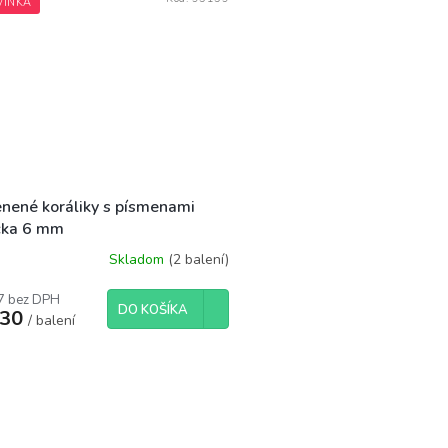
VINKA
enené koráliky s písmenami
cka 6 mm
Skladom
(2 balení)
7 bez DPH
DO KOŠÍKA
,30
/ balení
O
v
l
á
d