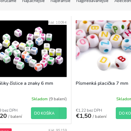
orúčame
Najlacnejšie
Najdrahšie
Najpredávanejšie
Abecedn
Kód:
10094
liky číslice a znaky 6 mm
Písmenká placička 7 mm
Skladom
(9 balení)
Sklad
9 bez DPH
€1,22 bez DPH
DO KOŠÍKA
DO KO
,20
€1,50
/ balení
/ balení
Kód:
95159