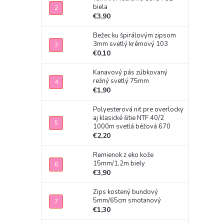
biela
€3,90
Bežec ku špirálovým zipsom
3mm svetlý krémový 103
€0,10
Kanavový pás zúbkovaný
režný svetlý 75mm
€1,90
Polyesterová niť pre overlocky
aj klasické šitie NTF 40/2
1000m svetlá béžová 670
€2,20
Remienok z eko kože
15mm/1,2m biely
€3,90
Zips kostený bundový
5mm/65cm smotanový
€1,30