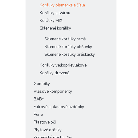
Koráliky písmenká a čísla
Koráliky s tvárou
Koráliky MIX
Sklenené koráliky
Sklenené koráliky ramš
Sklenené koráliky ohňovky
Sklenené koráliky práskačky
Koráliky veľkoprievlakové
Korálky drevené
Gombíky
Vlasové komponenty
BABY
Flitrové a plastové ozdôbky
Perie
Plastové oči
Plyšové drôtiky
Keramické postavičky