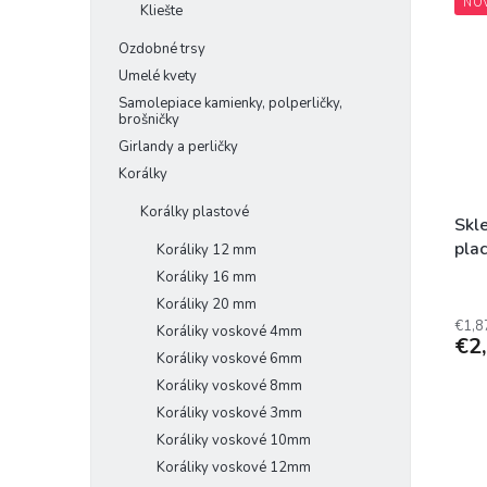
NO
Kliešte
Ozdobné trsy
Umelé kvety
Samolepiace kamienky, polperličky,
brošničky
Girlandy a perličky
Korálky
Korálky plastové
Skl
pla
Koráliky 12 mm
Koráliky 16 mm
Koráliky 20 mm
€1,8
Koráliky voskové 4mm
€2
Koráliky voskové 6mm
Koráliky voskové 8mm
Koráliky voskové 3mm
Koráliky voskové 10mm
Koráliky voskové 12mm