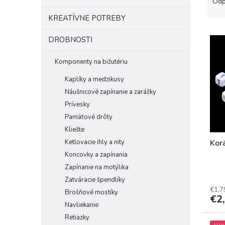
a
Odp
d
KREATÍVNE POTREBY
e
V
n
DROBNOSTI
ý
i
p
e
Komponenty na bižutériu
i
p
s
r
Kaplíky a medzikusy
p
o
Náušnicové zapínanie a zarážky
r
d
Prívesky
o
u
Pamäťové drôty
d
k
Kliešte
u
t
k
Ketlovacie ihly a nity
o
Korá
t
v
Koncovky a zapínania
o
Zapínanie na motýlika
v
Zatváracie špendlíky
€1,7
Brošňové mostíky
€2
Navliekanie
Retiazky