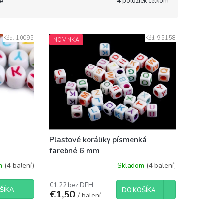
4
položiek celkom
e
Kód:
10095
Kód:
95158
NOVINKA
Plastové koráliky písmenká
farebné 6 mm
om
(4 balení)
Skladom
(4 balení)
€1,22 bez DPH
ŠÍKA
DO KOŠÍKA
€1,50
/ balení