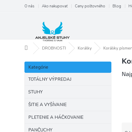
Prejsť
O nás
Ako nakupovať
Ceny poštovného
Blog
H
na
obsah
Domov
DROBNOSTI
Korálky
Koráliky písmen
Ko
B
Preskočiť
o
Kategórie
kategórie
č
Naj
n
TOTÁLNY VÝPREDAJ
ý
p
STUHY
a
ŠITIE A VYŠÍVANIE
n
e
PLETENIE A HÁČKOVANIE
l
R
PANČUCHY