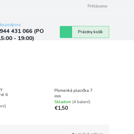
ých údajov
Kontakty
Najčastejšie otázky a odpovede
Prihlásenie
cka podpora:
944 431 066 (PO
Nákupný
Prázdny košík
15:00 - 19:00)
košík
ky
Písmenká placička 7
né 6
mm
Skladom
(4 balení)
ení)
€1,50