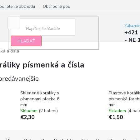
odnotenie obchodu
Obchodné podmienky
Podmienky ochrany osobn
Zákazní
+421 
- NE 
HĽADAŤ
ká a čísla
ráliky písmenká a čísla
predávanejšie
Sklenené koráliky s
Plastové koráli
písmenami placka 6
písmenká fareb
mm
mm
Skladom
(2 balení)
Skladom
(4 bal
€2,30
€1,50