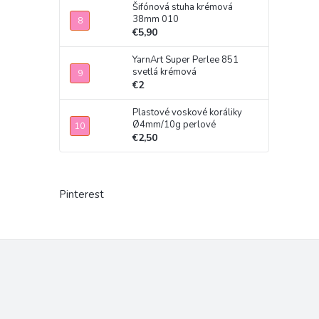
Šifónová stuha krémová
38mm 010
€5,90
YarnArt Super Perlee 851
svetlá krémová
€2
Plastové voskové koráliky
Ø4mm/10g perlové
€2,50
Pinterest