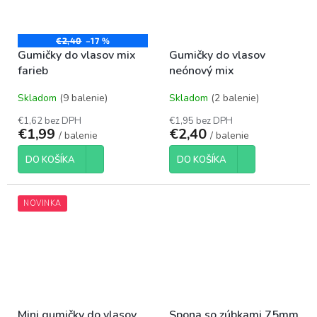
€2,40
–17 %
Gumičky do vlasov mix
Gumičky do vlasov
farieb
neónový mix
Skladom
(9 balenie)
Skladom
(2 balenie)
€1,62 bez DPH
€1,95 bez DPH
€1,99
€2,40
/ balenie
/ balenie
DO KOŠÍKA
DO KOŠÍKA
NOVINKA
Mini gumičky do vlasov
Spona so zúbkami 75mm