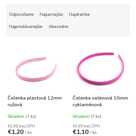
R
a
Odporúčame
Najlacnejšie
Najdrahšie
d
e
Najpredávanejšie
Abecedne
n
i
V
e
ý
p
p
r
i
o
s
d
p
u
r
k
o
t
Čelenka plastová 12mm
Čelenka saténová 10mm
d
o
ružová
cyklaménová
u
v
k
Skladom
(7 ks)
Skladom
(7 ks)
t
o
€0,98 bez DPH
€0,89 bez DPH
€1,20
€1,10
v
/ ks
/ ks