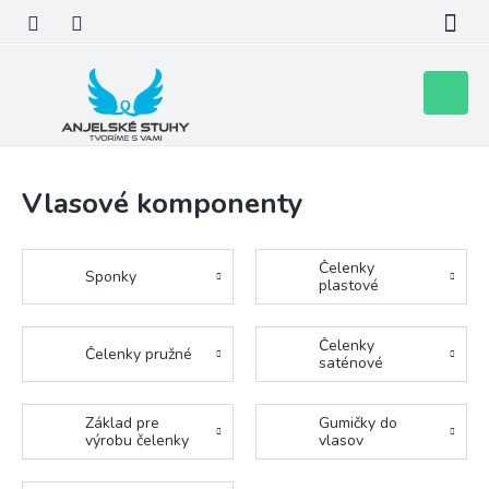
Prejsť
na
obsah
Nákupn
košík
Vlasové komponenty
Čelenky
Sponky
plastové
Čelenky
Čelenky pružné
saténové
Základ pre
Gumičky do
výrobu čelenky
vlasov