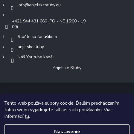
info
@
anjelskestuhy.eu
+421 944 431 066 (PO - NE 15:00 - 19:
00)
Staňte sa fanúšikom
anjelskestuhy
Náš Youtube kanál
Anjelské Stuhy
Tento web používa súbory cookie. Ďalším prechádzaním
Copyright 2026
Anjelské Stuhy
. Všetky práva vyhradené.
tohto webu vyjadrujete súhlas s ich používaním. Viac
informácií
tu
.
Grafický návrh vytvoril a na Shoptet implementoval
Tomáš Hlad
&
Shoptetak.cz
.
Nastavenie