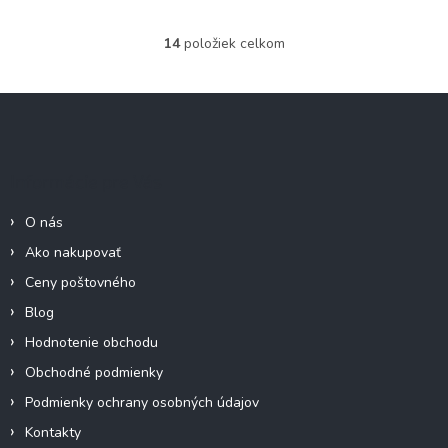
14
položiek celkom
O
v
l
Z
á
á
d
p
a
c
ä
Informácie pre Vás
i
t
e
i
p
O nás
e
r
Ako nakupovať
v
k
Ceny poštovného
y
Blog
v
ý
Hodnotenie obchodu
p
Obchodné podmienky
i
s
Podmienky ochrany osobných údajov
u
Kontakty