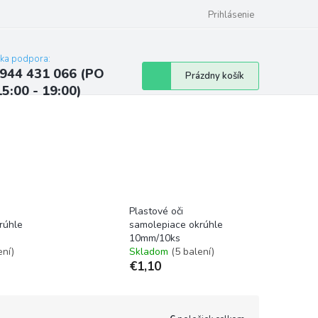
ých údajov
Kontakty
Najčastejšie otázky a odpovede
Prihlásenie
cka podpora:
944 431 066 (PO
Nákupný
Prázdny košík
15:00 - 19:00)
košík
Plastové oči
rúhle
samolepiace okrúhle
10mm/10ks
ení)
Skladom
(5 balení)
€1,10