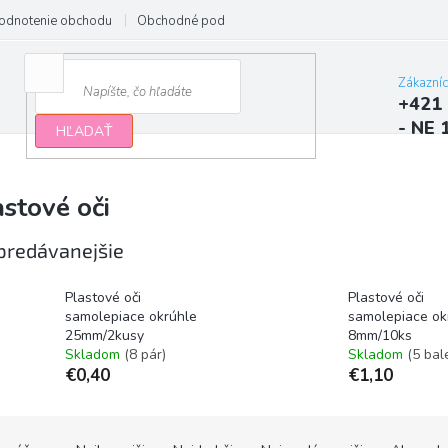
odnotenie obchodu
Obchodné podmienky
Podmienky ochrany osobn
Zákazní
+421 
- NE 
HĽADAŤ
astové oči
predávanejšie
Plastové oči
Plastové oči
samolepiace okrúhle
samolepiace ok
25mm/2kusy
8mm/10ks
Skladom
(8 pár)
Skladom
(5 bal
€0,40
€1,10