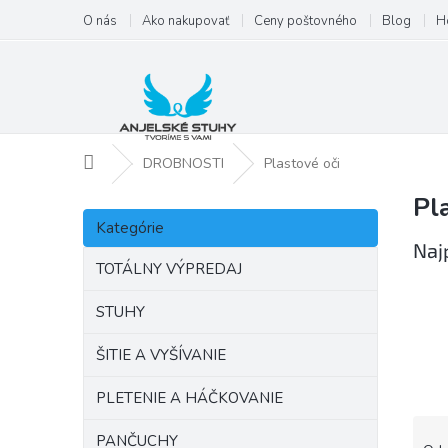
Prejsť
O nás
Ako nakupovať
Ceny poštovného
Blog
H
na
obsah
Domov
DROBNOSTI
Plastové oči
Pl
B
Preskočiť
o
Kategórie
kategórie
č
Naj
n
TOTÁLNY VÝPREDAJ
ý
p
STUHY
a
ŠITIE A VYŠÍVANIE
n
e
PLETENIE A HÁČKOVANIE
l
R
PANČUCHY