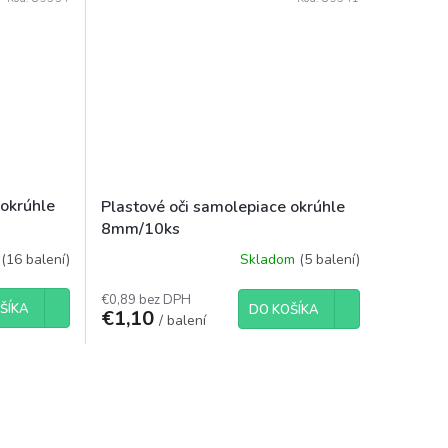
 okrúhle
Plastové oči samolepiace okrúhle
8mm/10ks
m
(16 balení)
Skladom
(5 balení)
€0,89 bez DPH
ŠÍKA
DO KOŠÍKA
€1,10
/ balení