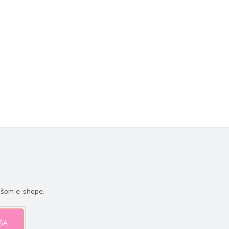
ašom e-shope.
 SA