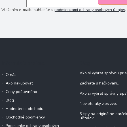
Vložením e-mailu súhlasíte s
podmienkami ochrany osobných údajov
.
Informácie pre Vás
Blog
Ako si vybrať správnu pri
O nás
Ako nakupovať
Začínate s háčkovaní...
Ceny poštovného
Ako si vybrať správny zips
Blog
Neviete aký zips zvo...
Hodnotenie obchodu
3 tipy na originálne darče
Obchodné podmienky
učiteľov
Podmienky ochrany osobných