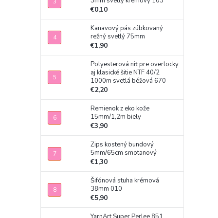
3mm svetlý krémový 103
€0,10
Kanavový pás zúbkovaný
režný svetlý 75mm
€1,90
Polyesterová niť pre overlocky
aj klasické šitie NTF 40/2
1000m svetlá béžová 670
€2,20
Remienok z eko kože
15mm/1,2m biely
€3,90
Zips kostený bundový
5mm/65cm smotanový
€1,30
Šifónová stuha krémová
38mm 010
€5,90
YarnArt Super Perlee 851