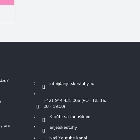
Kontakt
adzu?
info
@
anjelskestuhy.eu
+421 944 431 066 (PO - NE 15:
?
00 - 19:00)
Staňte sa fanúšikom
ky pre
anjelskestuhy
Náš Youtube kanál