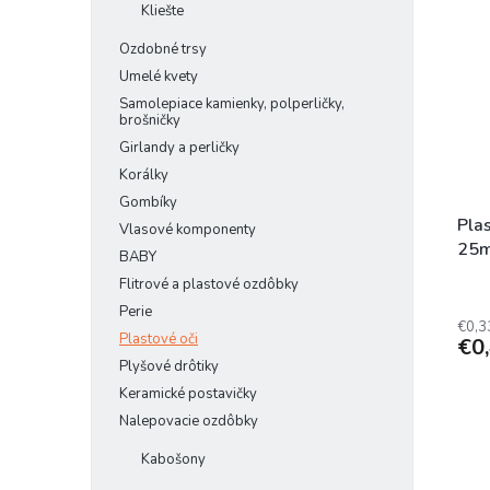
Kliešte
Ozdobné trsy
Umelé kvety
Samolepiace kamienky, polperličky,
brošničky
Girlandy a perličky
Korálky
Gombíky
Pla
Vlasové komponenty
25m
BABY
Flitrové a plastové ozdôbky
Perie
€0,3
Plastové oči
€0
Plyšové drôtiky
Keramické postavičky
Nalepovacie ozdôbky
Kabošony