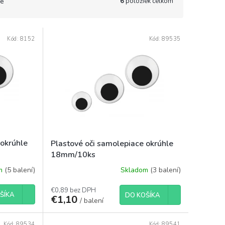
6
položiek celkom
e
Kód:
8152
Kód:
89535
 okrúhle
Plastové oči samolepiace okrúhle
18mm/10ks
om
(5 balení)
Skladom
(3 balení)
€0,89 bez DPH
ŠÍKA
DO KOŠÍKA
€1,10
/ balení
Kód:
89534
Kód:
89541