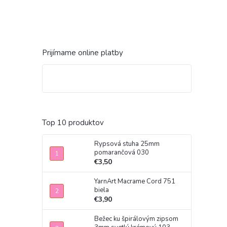
Prijímame online platby
Top 10 produktov
Rypsová stuha 25mm
pomarančová 030
€3,50
YarnArt Macrame Cord 751
biela
€3,90
Bežec ku špirálovým zipsom