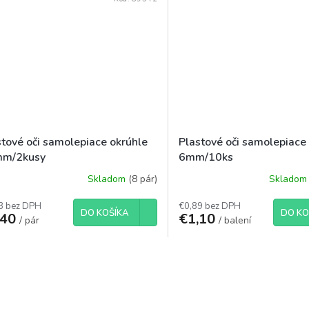
stové oči samolepiace okrúhle
Plastové oči samolepiace
m/2kusy
6mm/10ks
Skladom
(8 pár)
Sklado
3 bez DPH
€0,89 bez DPH
DO KOŠÍKA
DO KO
,40
€1,10
/ pár
/ balení
O
v
l
á
d