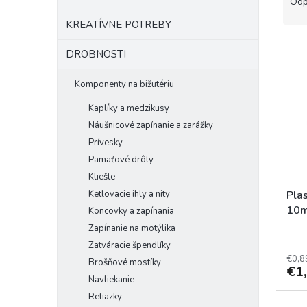
a
Odp
d
KREATÍVNE POTREBY
e
V
n
DROBNOSTI
ý
i
p
e
Komponenty na bižutériu
i
p
s
r
Kaplíky a medzikusy
p
o
Náušnicové zapínanie a zarážky
r
d
Prívesky
o
u
Pamäťové drôty
d
k
Kliešte
u
t
k
Ketlovacie ihly a nity
o
Pla
t
v
10m
Koncovky a zapínania
o
Zapínanie na motýlika
v
Zatváracie špendlíky
€0,8
Brošňové mostíky
€1
Navliekanie
Retiazky