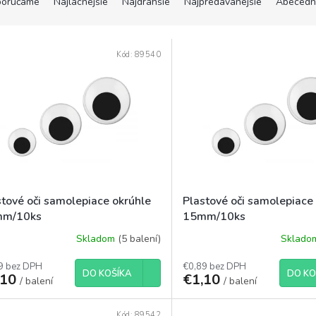
orúčame
Najlacnejšie
Najdrahšie
Najpredávanejšie
Abecedn
Kód:
89540
stové oči samolepiace okrúhle
Plastové oči samolepiace
m/10ks
15mm/10ks
Skladom
(5 balení)
Sklad
9 bez DPH
€0,89 bez DPH
DO KOŠÍKA
DO KO
,10
€1,10
/ balení
/ balení
Kód:
89542