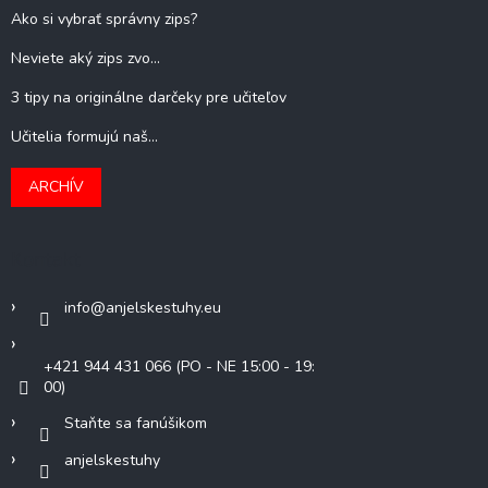
Ako si vybrať správny zips?
Neviete aký zips zvo...
3 tipy na originálne darčeky pre učiteľov
Učitelia formujú naš...
ARCHÍV
Kontakt
info
@
anjelskestuhy.eu
+421 944 431 066 (PO - NE 15:00 - 19:
00)
Staňte sa fanúšikom
anjelskestuhy