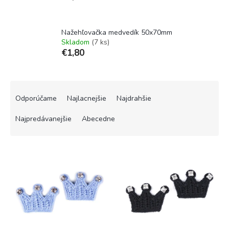
Nažehľovačka medvedík 50x70mm
Skladom
(7 ks)
€1,80
R
a
Odporúčame
Najlacnejšie
Najdrahšie
d
e
Najpredávanejšie
Abecedne
n
i
V
e
ý
p
p
r
i
o
s
d
p
u
r
k