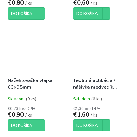
€0,80
€0,60
/ ks
/ ks
DO KOŠÍKA
DO KOŠÍKA
Nažehlovačka vlajka
Textilná aplikácia /
63x95mm
nášivka medvedík
Ø4,5mm béžový
Skladom
(9 ks)
Skladom
(6 ks)
€0,73 bez DPH
€1,30 bez DPH
€0,90
€1,60
/ ks
/ ks
DO KOŠÍKA
DO KOŠÍKA