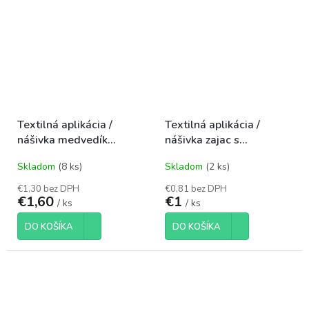
Textilná aplikácia /
Textilná aplikácia /
nášivka medvedík
nášivka zajac s
Ø4,5mm krémový
kamienkom 45x62mm
Skladom
(8 ks)
Skladom
(2 ks)
sivá
€1,30 bez DPH
€0,81 bez DPH
€1,60
€1
/ ks
/ ks
DO KOŠÍKA
DO KOŠÍKA