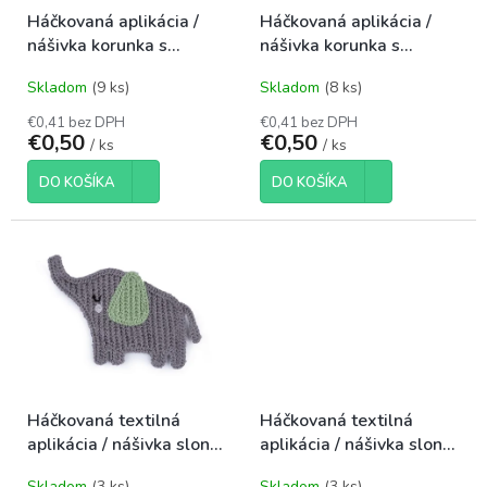
o
t
Háčkovaná aplikácia /
Háčkovaná aplikácia /
d
o
nášivka korunka s
nášivka korunka s
u
v
brúsenými kamienkami
brúsenými kamienkami
k
Skladom
(9 ks)
Skladom
(8 ks)
modrá
tmavá modrá
t
o
€0,41 bez DPH
€0,41 bez DPH
€0,50
€0,50
v
/ ks
/ ks
DO KOŠÍKA
DO KOŠÍKA
Háčkovaná textilná
Háčkovaná textilná
aplikácia / nášivka slon
aplikácia / nášivka slon
65x85mm
65x85mm
Skladom
(3 ks)
Skladom
(3 ks)