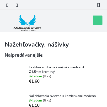
Prejsť
na
obsah
Nákupn
košík
Nažehľovačky, nášivky
Najpredávanejšie
Textilná aplikácia / nášivka medvedík
Ø4,5mm krémový
Skladom
(8 ks)
€1,60
Nažehľovacia hviezda s kamienkami medená
Skladom
(6 ks)
€1,10