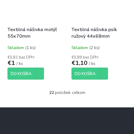
Textilná nášivka motýľ
Textilná nášivka psík
55x70mm
ružový 44x68mm
Skladom
(1 ks)
Skladom
(2 ks)
€0,81 bez DPH
€0,89 bez DPH
€1
€1,10
/ ks
/ ks
DO KOŠÍKA
DO KOŠÍKA
22
položiek celkom
O
v
l
Z
á
á
d
p
a
c
ä
Informácie pre Vás