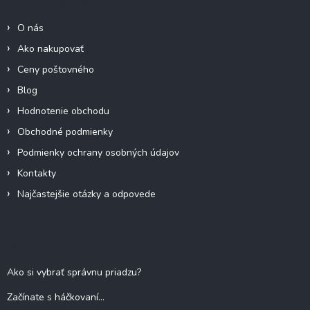
i
t
e
i
p
O nás
e
r
Ako nakupovať
v
k
Ceny poštovného
y
Blog
v
ý
Hodnotenie obchodu
p
Obchodné podmienky
i
s
Podmienky ochrany osobných údajov
u
Kontakty
Najčastejšie otázky a odpovede
Blog
Ako si vybrať správnu priadzu?
Začínate s háčkovaní...