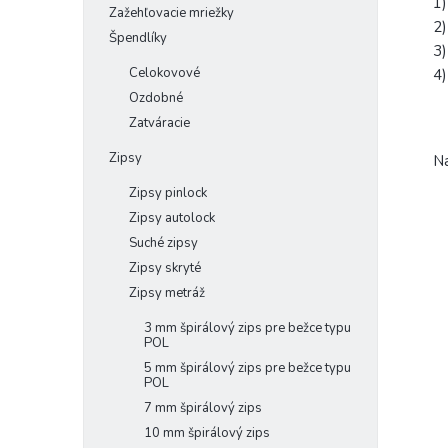
1)
Zažehľovacie mriežky
2)
Špendlíky
3)
Celokovové
4)
Ozdobné
Zatváracie
Zipsy
Na
Zipsy pinlock
Zipsy autolock
Suché zipsy
Zipsy skryté
Zipsy metráž
3 mm špirálový zips pre bežce typu
POL
5 mm špirálový zips pre bežce typu
POL
7 mm špirálový zips
10 mm špirálový zips