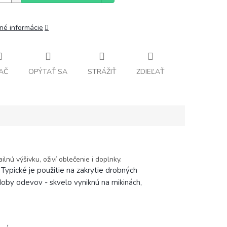
lné informácie
AČ
OPÝTAŤ SA
STRÁŽIŤ
ZDIEĽAŤ
lnú výšivku, oživí oblečenie i doplnky.
ypické je použitie na zakrytie drobných
zdoby odevov - skvelo vyniknú na mikinách,