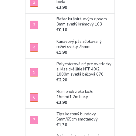
biela
€3,90
Bežec ku špirálovým zipsom
3mm svetlý krémový 103
€0,10
Kanavový pás zúbkovaný
režný svetlý 75mm
€1,90
Polyesterová niť pre overlocky
aj klasické šitie NTF 40/2
1000m svetlá béžová 670
€2,20
Remienok z eko kože
15mm/1,2m biely
€3,90
Zips kostený bundový
5mm/65cm smotanový
€1,30