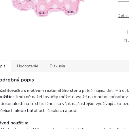
Detai
TL
pis
Hodnotenie
Diskusia
odrobný popis
žehlovačka s motívom roztomilého slona
poteší najmä deti. Má detai
užitie:
Textilné nažehlovačky môžete využiť na mnoho spôsobov. T
dokonalostí na textile. Dnes sa však najčastejšie využívajú ako o
šeliach alebo batohoch, čiapkach a pod.
ávod použitia: