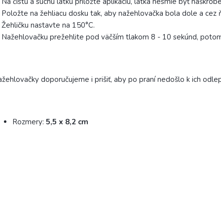
 Na čistú a suchú látku priložte aplikáciu, látka nesmie byť naškrob
 Položte na žehliacu dosku tak, aby nažehlovačka bola dole a cez ň
 Žehličku nastavte na 150°C.
 Nažehlovačku prežehlite pod väčším tlakom 8 - 10 sekúnd, potom
žehlovačky doporučujeme i prišiť, aby po praní nedošlo k ich odlep
Rozmery:
5,5 x 8,2 cm