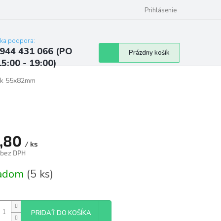
ých údajov
Kontakty
Najčastejšie otázky a odpovede
Prihlásenie
cka podpora:
944 431 066 (PO
Nákupný
Prázdny košík
15:00 - 19:00)
košík
ník 55x82mm
,80
/ ks
 bez DPH
tková
ladom
(5 ks)
PRIDAŤ DO KOŠÍKA