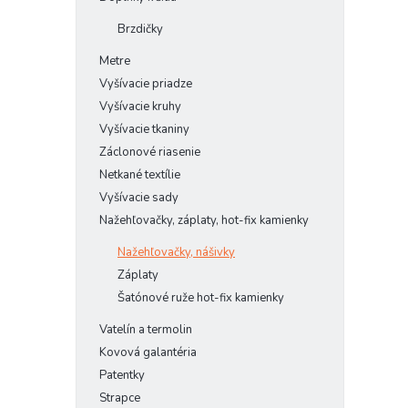
Brzdičky
Metre
Vyšívacie priadze
Vyšívacie kruhy
Vyšívacie tkaniny
Záclonové riasenie
Netkané textílie
Vyšívacie sady
Nažehľovačky, záplaty, hot-fix kamienky
Nažehľovačky, nášivky
Záplaty
Šatónové ruže hot-fix kamienky
Vatelín a termolin
Kovová galantéria
Patentky
Strapce