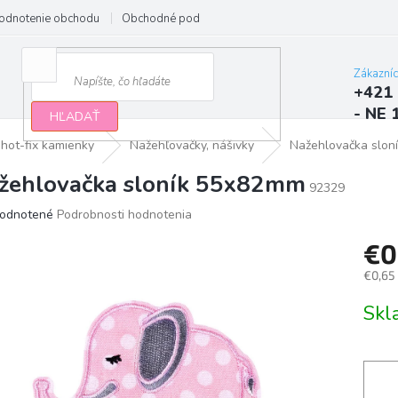
odnotenie obchodu
Obchodné podmienky
Podmienky ochrany osobn
Zákazní
+421 
- NE 
HĽADAŤ
 hot-fix kamienky
Nažehľovačky, nášivky
Nažehlovačka slo
žehlovačka sloník 55x82mm
92329
erné
odnotené
Podrobnosti hodnotenia
tenie
€0
ktu
€0,65
Jedno
Sk
cena:
ičiek.