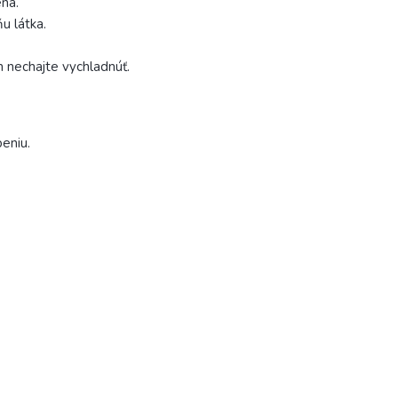
ená.
u látka.
 nechajte vychladnúť.
eniu.