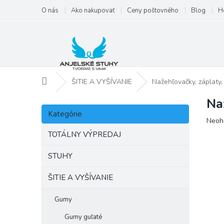
Prejsť
O nás
Ako nakupovať
Ceny poštovného
Blog
H
na
obsah
Domov
ŠITIE A VYŠÍVANIE
Nažehľovačky, záplaty,
Na
B
Preskočiť
o
Kategórie
kategórie
Priem
Neoh
č
hodno
n
TOTÁLNY VÝPREDAJ
produ
ý
je
p
STUHY
0,0
a
z
ŠITIE A VYŠÍVANIE
5
n
hviezd
e
l
Gumy
Gumy guľaté