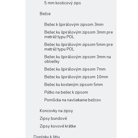
5 mm kosticový zips
Bežce
Bežec k špirálovým zipsom 3mm
Bežec ku špirálovým zipsom 3mm pre
metráž typu POL
Bežec ku špirálovým zipsom 5mm pre
metráž typu POL
Bežec ku špirálovým zipsom 3mm na
obliečky
Bežec ku špirálovým zipsom 7mm
Bežec ku špirálovým zipsom 10mm
Bežec ku kosteným zipsom 5mm
Pútko na bežec k zipsom
Pomôcka na navliekanie bežcov
Koncovky na zipsy
Zipsy bundové
Zipsy kovové krátke
Doplnky k šitiu