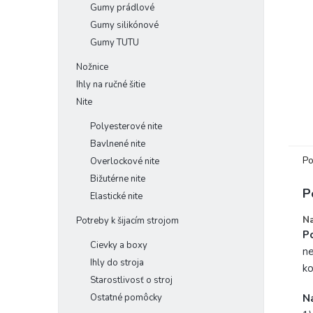
Gumy prádlové
Gumy silikónové
Gumy TUTU
Nožnice
Ihly na ručné šitie
Nite
Polyesterové nite
Bavlnené nite
Po
Overlockové nite
Bižutérne nite
P
Elastické nite
Na
Potreby k šijacím strojom
Po
Cievky a boxy
ne
Ihly do stroja
ko
Starostlivosť o stroj
N
Ostatné pomôcky