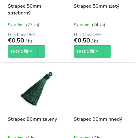
o
t
Strapec 50mm
Strapec 50mm zlatý
d
o
strieborný
u
v
k
Skladom
(27 ks)
Skladom
(24 ks)
t
o
€0,41 bez DPH
€0,41 bez DPH
€0,50
€0,50
v
/ ks
/ ks
DO KOŠÍKA
DO KOŠÍKA
Strapec 80mm zelený
Strapec 90mm hnedý
Skladom
(1 ks)
Skladom
(7 ks)