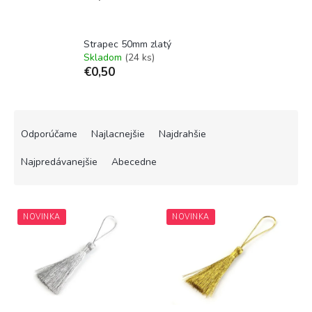
Strapec 50mm zlatý
Skladom
(24 ks)
€0,50
R
a
Odporúčame
Najlacnejšie
Najdrahšie
d
e
Najpredávanejšie
Abecedne
n
i
V
e
NOVINKA
NOVINKA
ý
p
p
r
i
o
s
d
p
u
r
k