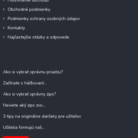
Hodnotenie obchodu
p
Obchodné podmienky
i
s
Podmienky ochrany osobných údajov
u
Kontakty
Najčastejšie otázky a odpovede
Blog
Ako si vybrať správnu priadzu?
Začínate s háčkovaní...
Ako si vybrať správny zips?
Neviete aký zips zvo...
3 tipy na originálne darčeky pre učiteľov
Učitelia formujú naš...