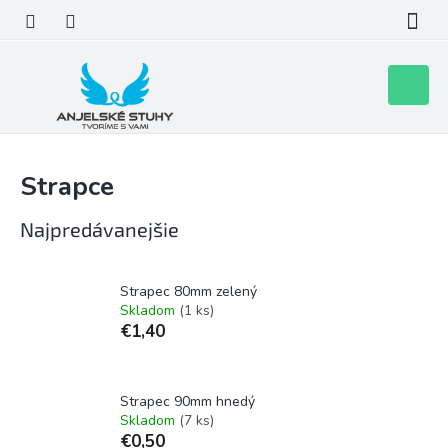
Prejsť
na
obsah
Nákupn
košík
Strapce
Najpredávanejšie
Strapec 80mm zelený
Skladom
(1 ks)
€1,40
Strapec 90mm hnedý
Skladom
(7 ks)
€0,50