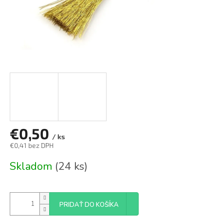
€0,50
/ ks
€0,41 bez DPH
Jednotková
Skladom
(24 ks)
cena:
PRIDAŤ DO KOŠÍKA