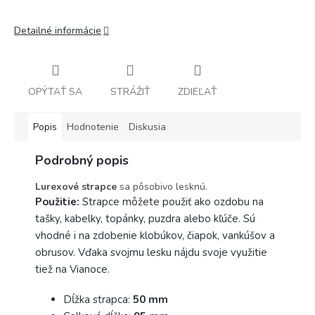
Detailné informácie
OPÝTAŤ SA
STRÁŽIŤ
ZDIEĽAŤ
Popis
Hodnotenie
Diskusia
Podrobný popis
Lurexové strapce
sa pôsobivo lesknú.
Použitie:
Strapce môžete použiť ako ozdobu na
tašky, kabelky, topánky, puzdra alebo kľúče. Sú
vhodné i na zdobenie klobúkov, čiapok, vankúšov a
obrusov. Vďaka svojmu lesku nájdu svoje využitie
tiež na Vianoce.
Dĺžka strapca:
50 mm