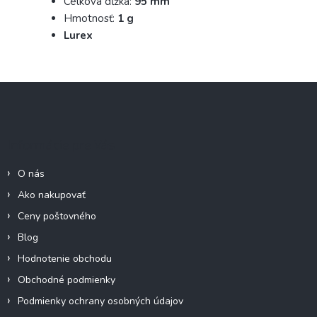
Celková dĺžka:
95 mm
Hmotnosť:
1 g
Lurex
Z
á
p
ä
Informácie pre Vás
t
i
O nás
e
Ako nakupovať
Ceny poštovného
Blog
Hodnotenie obchodu
Obchodné podmienky
Podmienky ochrany osobných údajov