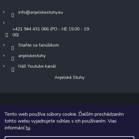
info
@
anjelskestuhy.eu
+421 944 431 066 (PO - NE 15:00 - 19:
00)
Staňte sa fanúšikom
anjelskestuhy
Náš Youtube kanál
Anjelské Stuhy
Tento web používa súbory cookie. Ďalším prechádzaním
Copyright 2026
Anjelské Stuhy
. Všetky práva vyhradené.
tohto webu vyjadrujete súhlas s ich používaním. Viac
informácií
tu
.
Grafický návrh vytvoril a na Shoptet implementoval
Tomáš Hlad
&
Shoptetak.cz
.