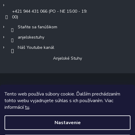
+421 944 431 066 (PO - NE 15:00 - 19:
00)
Staňte sa fanúšikom
anjelskestuhy
Náš Youtube kanál
Anjelské Stuhy
Tento web používa súbory cookie. Ďalším prechádzaním
Copyright 2026
Anjelské Stuhy
. Všetky práva vyhradené.
tohto webu vyjadrujete súhlas s ich používaním. Viac
informácií
tu
.
Grafický návrh vytvoril a na Shoptet implementoval
Tomáš Hlad
&
Shoptetak.cz
.
Nastavenie
Vytvoril Shoptet