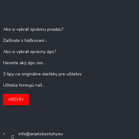
Blog
Ako si vybrať správnu priadzu?
Začínate s háčkovaní...
Ako si vybrať správny zips?
Neviete aký zips zvo...
3 tipy na originálne darčeky pre učiteľov
Učitelia formujú naš...
ARCHÍV
Kontakt
info
@
anjelskestuhy.eu