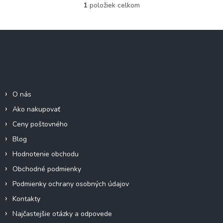
1
položiek celkom
O
v
l
Z
á
á
d
p
a
c
ä
Informácie pre Vás
i
t
e
i
p
O nás
e
r
Ako nakupovať
v
k
Ceny poštovného
y
Blog
v
ý
Hodnotenie obchodu
p
Obchodné podmienky
i
s
Podmienky ochrany osobných údajov
u
Kontakty
Najčastejšie otázky a odpovede