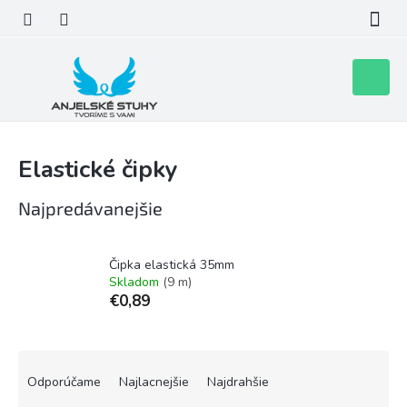
Prejsť
na
obsah
Nákupn
košík
Elastické čipky
Najpredávanejšie
Čipka elastická 35mm
Skladom
(9 m)
€0,89
R
a
Odporúčame
Najlacnejšie
Najdrahšie
d