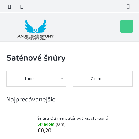
Prejsť
na
obsah
Nákupn
košík
Saténové šnúry
1 mm
2 mm
Najpredávanejšie
Šnúra Ø2 mm saténová viacfarebná
Skladom
(8 m)
€0,20