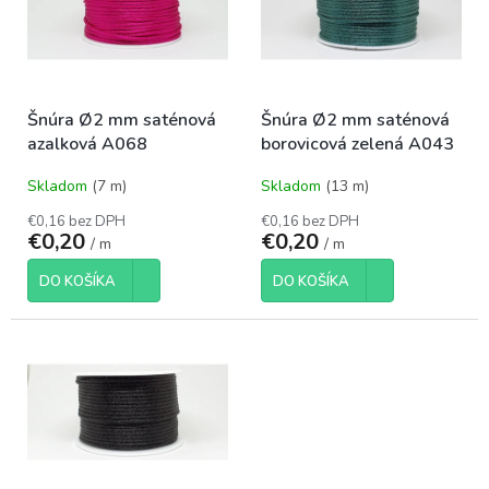
i
o
s
d
p
u
r
k
o
t
Šnúra Ø2 mm saténová
Šnúra Ø2 mm saténová
d
o
azalková A068
borovicová zelená A043
u
v
k
Skladom
(7 m)
Skladom
(13 m)
t
o
€0,16 bez DPH
€0,16 bez DPH
€0,20
€0,20
v
/ m
/ m
DO KOŠÍKA
DO KOŠÍKA