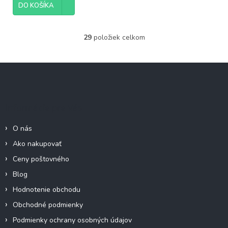
DO KOŠÍKA
29
položiek celkom
O
v
l
Z
á
á
d
p
a
c
ä
Informácie pre Vás
i
t
e
i
p
O nás
e
r
Ako nakupovať
v
k
Ceny poštovného
y
Blog
v
ý
Hodnotenie obchodu
p
Obchodné podmienky
i
s
Podmienky ochrany osobných údajov
u