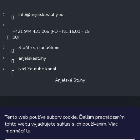
Kontakt
info
@
anjelskestuhy.eu
+421 944 431 066 (PO - NE 15:00 - 19:
00)
Staňte sa fanúšikom
anjelskestuhy
Náš Youtube kanál
Anjelské Stuhy
Tento web používa súbory cookie. Ďalším prechádzaním
Copyright 2026
Anjelské Stuhy
. Všetky práva vyhradené.
tohto webu vyjadrujete súhlas s ich používaním. Viac
informácií
tu
.
Grafický návrh vytvoril a na Shoptet implementoval
Tomáš Hlad
&
Shoptetak.cz
.