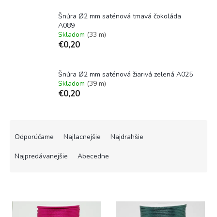
Šnúra Ø2 mm saténová tmavá čokoláda
A089
Skladom
(33 m)
€0,20
Šnúra Ø2 mm saténová žiarivá zelená A025
Skladom
(39 m)
€0,20
R
a
Odporúčame
Najlacnejšie
Najdrahšie
d
e
Najpredávanejšie
Abecedne
n
i
V
e
ý
p
p
r