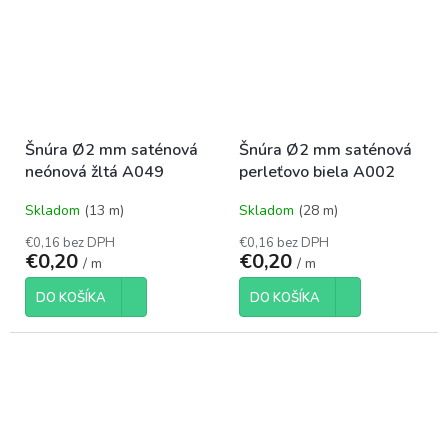
Šnúra Ø2 mm saténová
Šnúra Ø2 mm saténová
neónová žltá A049
perleťovo biela A002
Skladom
(13 m)
Skladom
(28 m)
€0,16 bez DPH
€0,16 bez DPH
€0,20
€0,20
/ m
/ m
DO KOŠÍKA
DO KOŠÍKA