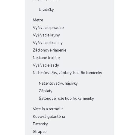
Brzdičky
Metre
Vyšívacie priadze
Vyšívacie kruhy
Vyšívacie tkaniny
Záclonové riasenie
Netkané textílie
Vyšívacie sady
Nažehľovačky, záplaty, hot-fix kamienky
Nažehľovačky, nášivky
Záplaty
Šatónové ruže hot-fix kamienky
Vatelín a termolin
Kovová galantéria
Patentky
Strapce