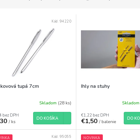
Kód:
94220
a kovová tupá 7cm
Ihly na stuhy
Skladom
(28 ks)
Sklado
4 bez DPH
€1,22 bez DPH
DO KOŠÍKA
DO KO
,30
€1,50
/ ks
/ balenie
Kód:
95055
VINKA
NOVINKA