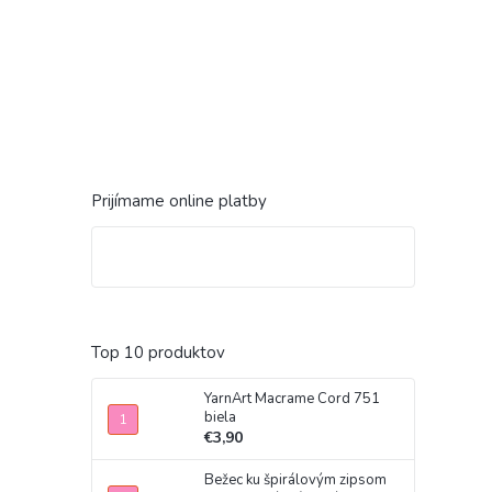
Prijímame online platby
Top 10 produktov
YarnArt Macrame Cord 751
biela
€3,90
Bežec ku špirálovým zipsom