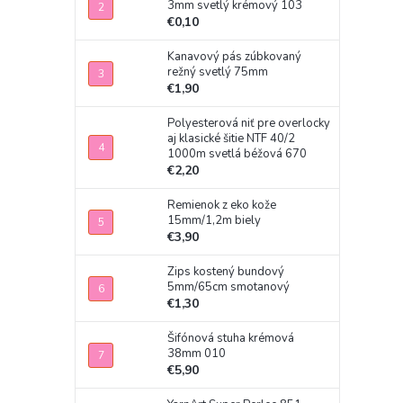
3mm svetlý krémový 103
€0,10
Kanavový pás zúbkovaný
režný svetlý 75mm
€1,90
Polyesterová niť pre overlocky
aj klasické šitie NTF 40/2
1000m svetlá béžová 670
€2,20
Remienok z eko kože
15mm/1,2m biely
€3,90
Zips kostený bundový
5mm/65cm smotanový
€1,30
Šifónová stuha krémová
38mm 010
€5,90