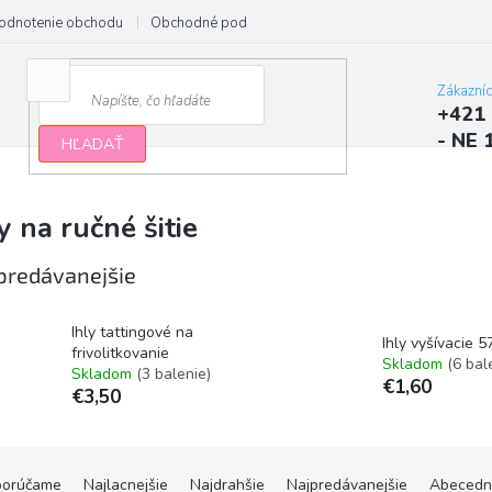
odnotenie obchodu
Obchodné podmienky
Podmienky ochrany osobn
Zákazní
+421 
- NE 
HĽADAŤ
y na ručné šitie
predávanejšie
Ihly tattingové na
Ihly vyšívacie 
frivolitkovanie
Skladom
(6 bal
Skladom
(3 balenie)
€1,60
€3,50
orúčame
Najlacnejšie
Najdrahšie
Najpredávanejšie
Abecedn