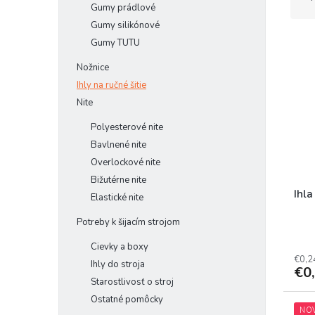
d
Gumy prádlové
e
Gumy silikónové
V
n
Gumy TUTU
ý
i
Nožnice
p
e
i
p
Ihly na ručné šitie
s
r
Nite
p
o
Polyesterové nite
r
d
Bavlnené nite
o
u
d
k
Overlockové nite
u
t
Bižutérne nite
k
o
Ihl
Elastické nite
t
v
Potreby k šijacím strojom
o
v
Cievky a boxy
€0,2
Ihly do stroja
€0
Starostlivosť o stroj
Ostatné pomôcky
NO