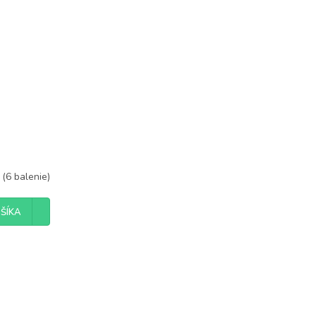
m
(6 balenie)
ŠÍKA