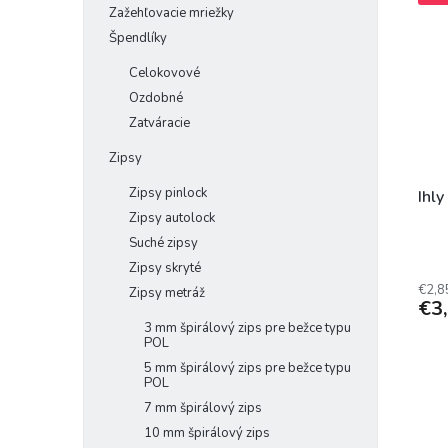
Zažehľovacie mriežky
Špendlíky
Celokovové
Ozdobné
Zatváracie
Zipsy
Zipsy pinlock
Ihly
Zipsy autolock
Suché zipsy
Zipsy skryté
€2,8
Zipsy metráž
€3
3 mm špirálový zips pre bežce typu
POL
5 mm špirálový zips pre bežce typu
POL
7 mm špirálový zips
10 mm špirálový zips