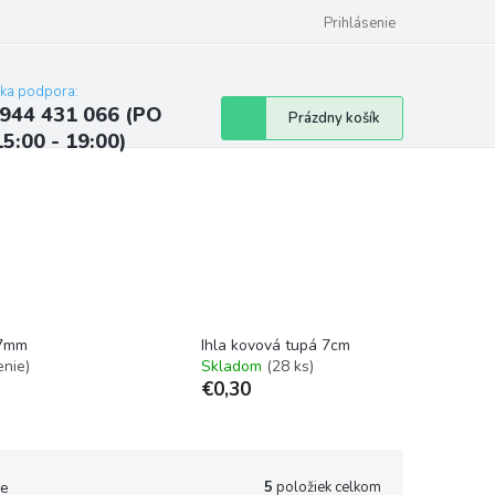
ých údajov
Kontakty
Najčastejšie otázky a odpovede
Prihlásenie
cka podpora:
944 431 066 (PO
Nákupný
Prázdny košík
15:00 - 19:00)
košík
57mm
Ihla kovová tupá 7cm
enie)
Skladom
(28 ks)
€0,30
5
položiek celkom
e