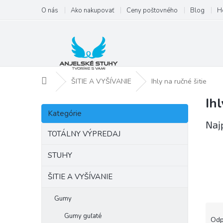
Prejsť
O nás
Ako nakupovať
Ceny poštovného
Blog
H
na
obsah
Domov
ŠITIE A VYŠÍVANIE
Ihly na ručné šitie
Ihl
B
Preskočiť
o
Kategórie
kategórie
č
Naj
n
TOTÁLNY VÝPREDAJ
ý
p
STUHY
a
ŠITIE A VYŠÍVANIE
n
e
l
Gumy
R
Gumy guľaté
a
Odp