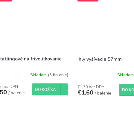
 tattingové na frivolitkovanie
Ihly vyšívacie 57mm
Skladom
(3 balenie)
Sklado
5 bez DPH
€1,30 bez DPH
DO KOŠÍKA
DO KO
,50
€1,60
/ balenie
/ balenie
O
v
l
á
d