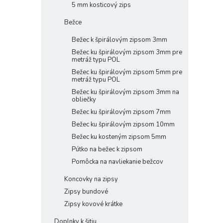
5 mm kosticový zips
Bežce
Bežec k špirálovým zipsom 3mm
Bežec ku špirálovým zipsom 3mm pre
metráž typu POL
Bežec ku špirálovým zipsom 5mm pre
metráž typu POL
Bežec ku špirálovým zipsom 3mm na
obliečky
Bežec ku špirálovým zipsom 7mm
Bežec ku špirálovým zipsom 10mm
Bežec ku kosteným zipsom 5mm
Pútko na bežec k zipsom
Pomôcka na navliekanie bežcov
Koncovky na zipsy
Zipsy bundové
Zipsy kovové krátke
Doplnky k šitiu