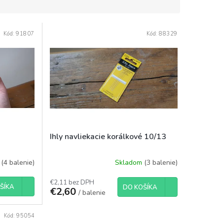
Kód:
91807
Kód:
88329
Ihly navliekacie korálkové 10/13
m
(4 balenie)
Skladom
(3 balenie)
€2,11 bez DPH
ŠÍKA
DO KOŠÍKA
€2,60
/ balenie
Kód:
95054