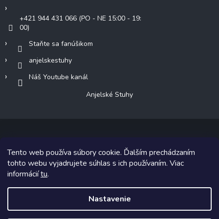
+421 944 431 066 (PO - NE 15:00 - 19:
00)
Staňte sa fanúšikom
anjelskestuhy
Náš Youtube kanál
Anjelské Stuhy
Tento web používa súbory cookie. Ďalším prechádzaním
Copyright 2026
Anjelské Stuhy
. Všetky práva vyhradené.
tohto webu vyjadrujete súhlas s ich používaním. Viac
informácií
tu
.
Grafický návrh vytvoril a na Shoptet implementoval
Tomáš Hlad
&
Shoptetak.cz
.
Nastavenie
Vytvoril Shoptet