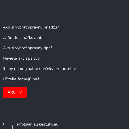
Blog
Ako si vybrať správnu priadzu?
Začínate s háčkovaní...
Ako si vybrať správny zips?
Neviete aký zips zvo...
3 tipy na originálne darčeky pre učiteľov
Učitelia formujú naš...
ARCHÍV
Kontakt
info
@
anjelskestuhy.eu