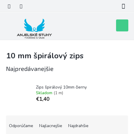
Prejsť
na
obsah
Nákupn
košík
10 mm špirálový zips
Najpredávanejšie
Zips špirálový 10mm čierny
Skladom
(1 m)
€1,40
R
a
Odporúčame
Najlacnejšie
Najdrahšie
d