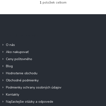
1
položiek celkom
O
v
l
Z
á
á
d
p
a
c
ä
Informácie pre Vás
i
t
e
i
p
O nás
e
r
Ako nakupovať
v
k
Ceny poštovného
y
Blog
v
ý
Hodnotenie obchodu
p
Obchodné podmienky
i
s
Podmienky ochrany osobných údajov
u
Kontakty
Najčastejšie otázky a odpovede