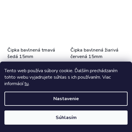
Čipka bavlnená tmavá
Čipka bavlnená žiarivá
šedá 15mm
červená 15mm
Skladom
(8 m)
Skladom
(7 m)
Tento web používa súbory cookie. Ďalším prechádzaním
tohto webu vyjadrujete súhlas s ich používaním. Viac
€0,53 bez DPH
€0,53 bez DPH
€0,65
€0,65
informácií
tu
.
/ m
/ m
DO KOŠÍKA
DO KOŠÍKA
Nastavenie
Súhlasím