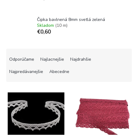
Čipka bavlnená 8mm svetlá zelená
Skladom
(10 m)
€0,60
R
a
Odporúčame
Najlacnejšie
Najdrahšie
d
e
Najpredávanejšie
Abecedne
n
i
V
e
ý
p
p
r
i
o
s
d
p
u
r
k