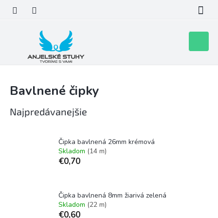
Prejsť
na
obsah
Nákupn
košík
Bavlnené čipky
Najpredávanejšie
Čipka bavlnená 26mm krémová
Skladom
(14 m)
€0,70
Čipka bavlnená 8mm žiarivá zelená
Skladom
(22 m)
€0,60