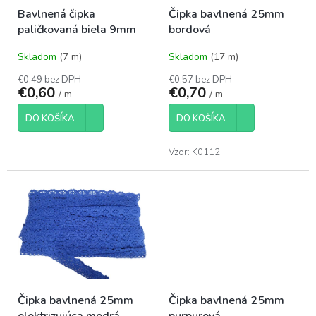
o
t
Bavlnená čipka
Čipka bavlnená 25mm
d
o
paličkovaná biela 9mm
bordová
u
v
k
Skladom
(7 m)
Skladom
(17 m)
t
o
€0,49 bez DPH
€0,57 bez DPH
€0,60
€0,70
v
/ m
/ m
DO KOŠÍKA
DO KOŠÍKA
Vzor: K0112
Čipka bavlnená 25mm
Čipka bavlnená 25mm
elektrizujúca modrá
purpurová