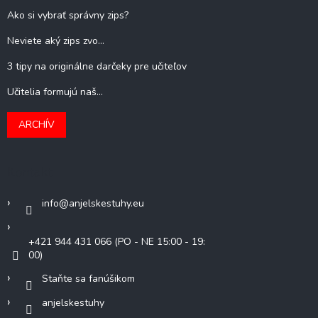
Ako si vybrať správny zips?
Neviete aký zips zvo...
3 tipy na originálne darčeky pre učiteľov
Učitelia formujú naš...
ARCHÍV
Kontakt
info
@
anjelskestuhy.eu
+421 944 431 066 (PO - NE 15:00 - 19:
00)
Staňte sa fanúšikom
anjelskestuhy