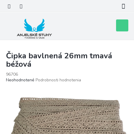
Prejsť
na
obsah
Nákupn
košík
Čipka bavlnená 26mm tmavá
béžová
96706
Priemerné
Neohodnotené
Podrobnosti hodnotenia
hodnotenie
produktu
je
0,0
z
5
hviezdičiek.