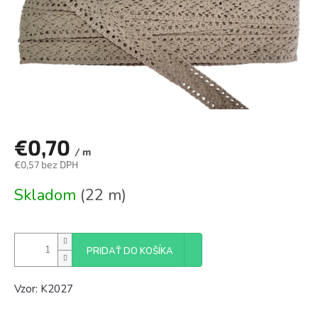
€0,70
/ m
€0,57 bez DPH
Jednotková
Skladom
(22 m)
cena:
PRIDAŤ DO KOŠÍKA
Vzor: K2027