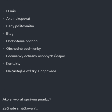
Informácie pre Vás
t
i
O nás
e
Ako nakupovať
Ceny poštovného
Blog
Hodnotenie obchodu
Obchodné podmienky
Podmienky ochrany osobných údajov
Kontakty
Najčastejšie otázky a odpovede
Blog
Ako si vybrať správnu priadzu?
Začínate s háčkovaní...