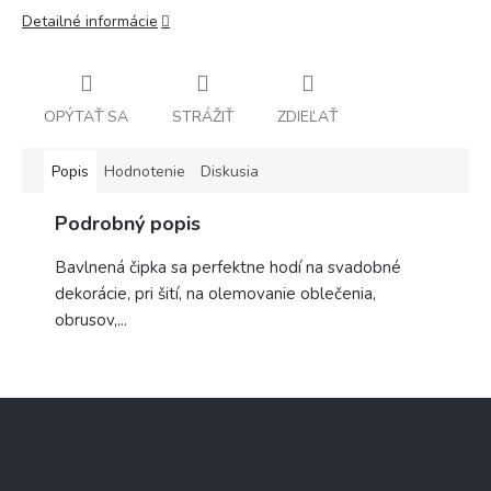
Detailné informácie
OPÝTAŤ SA
STRÁŽIŤ
ZDIEĽAŤ
Popis
Hodnotenie
Diskusia
Podrobný popis
Bavlnená čipka sa perfektne hodí na svadobné
dekorácie, pri šití, na olemovanie oblečenia,
obrusov,...
Z
á
p
ä