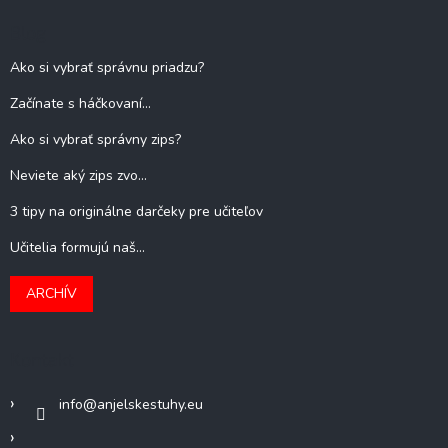
Blog
Ako si vybrať správnu priadzu?
Začínate s háčkovaní...
Ako si vybrať správny zips?
Neviete aký zips zvo...
3 tipy na originálne darčeky pre učiteľov
Učitelia formujú naš...
ARCHÍV
Kontakt
info
@
anjelskestuhy.eu