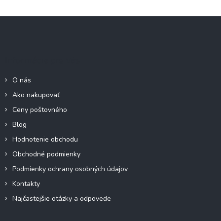
v
l
Z
á
á
d
p
a
c
ä
Informácie pre Vás
i
t
e
i
p
O nás
e
r
Ako nakupovať
v
k
Ceny poštovného
y
Blog
v
ý
Hodnotenie obchodu
p
Obchodné podmienky
i
s
Podmienky ochrany osobných údajov
u
Kontakty
Najčastejšie otázky a odpovede