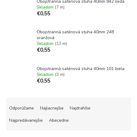
Obojstranná saténová stuha 40mm 842 šedá
Skladom
(7 m)
€0,55
Obojstranná saténová stuha 40mm 248
oranžová
Skladom
(13 m)
€0,55
Obojstranná saténová stuha 40mm 101 biela
Skladom
(3 m)
€0,55
R
a
Odporúčame
Najlacnejšie
Najdrahšie
d
e
Najpredávanejšie
Abecedne
n
i