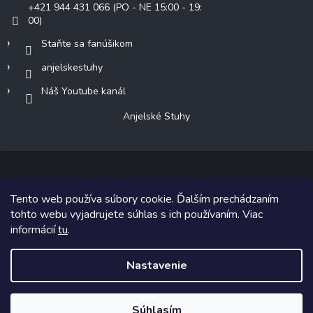
+421 944 431 066 (PO - NE 15:00 - 19:
00)
Staňte sa fanúšikom
anjelskestuhy
Náš Youtube kanál
Anjelské Stuhy
Tento web používa súbory cookie. Ďalším prechádzaním
Copyright 2026
Anjelské Stuhy
. Všetky práva vyhradené.
tohto webu vyjadrujete súhlas s ich používaním. Viac
informácií
tu
.
Grafický návrh vytvoril a na Shoptet implementoval
Tomáš Hlad
&
Shoptetak.cz
.
Nastavenie
Vytvoril Shoptet
Súhlasím