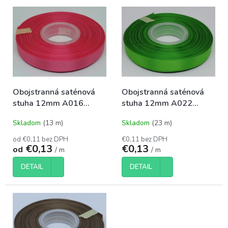
V
e
ý
p
p
r
i
o
s
d
p
u
r
k
o
t
Obojstranná saténová
Obojstranná saténová
d
o
stuha 12mm A016
stuha 12mm A022
u
v
fuksiová
zelená
k
Skladom
(13 m)
Skladom
(23 m)
t
o
od €0,11 bez DPH
€0,11 bez DPH
€0,13
€0,13
v
od
/ m
/ m
DETAIL
DETAIL