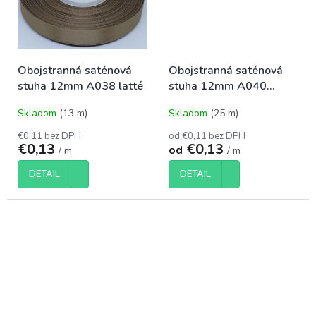
Obojstranná saténová
Obojstranná saténová
stuha 12mm A038 latté
stuha 12mm A040
čierna
Skladom
(13 m)
Skladom
(25 m)
€0,11 bez DPH
od €0,11 bez DPH
€0,13
€0,13
od
/ m
/ m
DETAIL
DETAIL