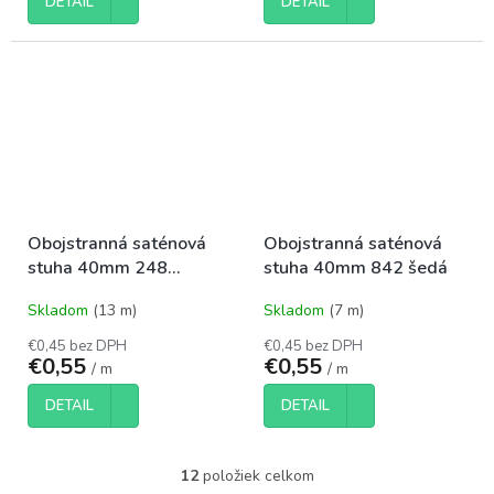
DETAIL
DETAIL
Obojstranná saténová
Obojstranná saténová
stuha 40mm 248
stuha 40mm 842 šedá
oranžová
Skladom
(13 m)
Skladom
(7 m)
€0,45 bez DPH
€0,45 bez DPH
€0,55
€0,55
/ m
/ m
DETAIL
DETAIL
12
položiek celkom
O