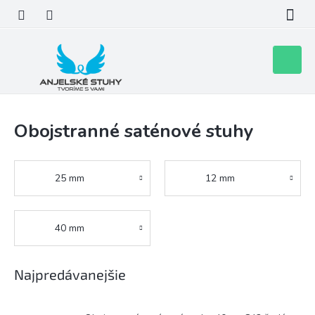
Prejsť
na
obsah
Nákupn
košík
Obojstranné saténové stuhy
25 mm
12 mm
40 mm
Najpredávanejšie