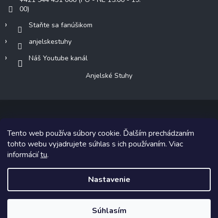
00)
Staňte sa fanúšikom
anjelskestuhy
Náš Youtube kanál
Anjelské Stuhy
Tento web používa súbory cookie. Ďalším prechádzaním
Copyright 2026
Anjelské Stuhy
. Všetky práva vyhradené.
tohto webu vyjadrujete súhlas s ich používaním. Viac
informácií
tu
.
Grafický návrh vytvoril a na Shoptet implementoval
Tomáš Hlad
&
Shoptetak.cz
.
Nastavenie
Vytvoril Shoptet
Súhlasím