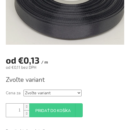
od
€0,13
/ m
od
€0,11
bez DPH
Jednotková
Zvoľte variant
cena:
Cena za
PRIDAŤ DO KOŠÍKA