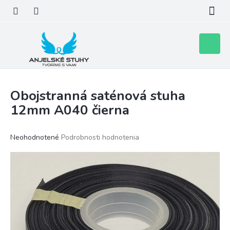
Prejsť
na
obsah
Nákupn
košík
Obojstranná saténová stuha
12mm A040 čierna
Priemerné
Neohodnotené
Podrobnosti hodnotenia
hodnotenie
produktu
je
0,0
z
5
hviezdičiek.