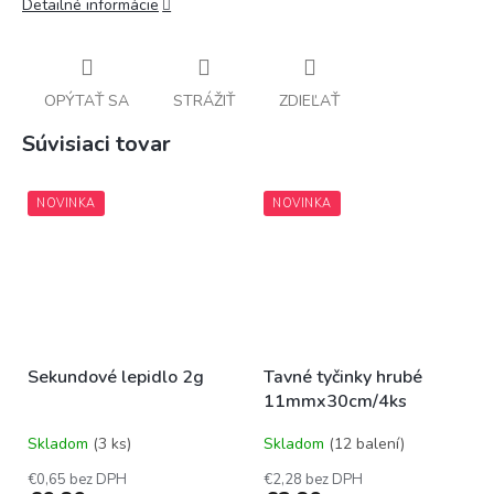
Detailné informácie
OPÝTAŤ SA
STRÁŽIŤ
ZDIEĽAŤ
Súvisiaci tovar
NOVINKA
NOVINKA
Sekundové lepidlo 2g
Tavné tyčinky hrubé
11mmx30cm/4ks
Skladom
(3 ks)
Skladom
(12 balení)
€0,65 bez DPH
€2,28 bez DPH