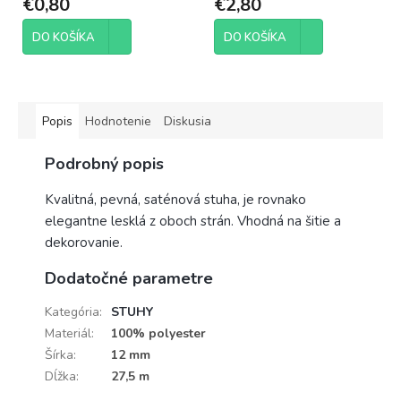
€0,80
€2,80
DO KOŠÍKA
DO KOŠÍKA
Popis
Hodnotenie
Diskusia
Podrobný popis
Kvalitná, pevná, saténová stuha, je rovnako
elegantne lesklá z oboch strán. Vhodná na šitie a
dekorovanie.
Dodatočné parametre
Kategória
:
STUHY
Materiál
:
100% polyester
Šírka
:
12 mm
Dĺžka
:
27,5 m