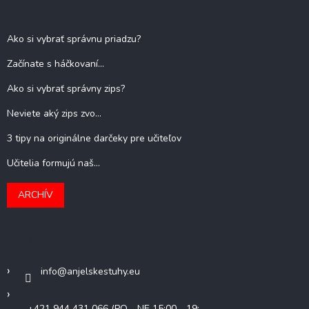
Blog
Ako si vybrať správnu priadzu?
Začínate s háčkovaní...
Ako si vybrať správny zips?
Neviete aký zips zvo...
3 tipy na originálne darčeky pre učiteľov
Učitelia formujú naš...
ARCHÍV
Kontakt
info
@
anjelskestuhy.eu
+421 944 431 066 (PO - NE 15:00 - 19: