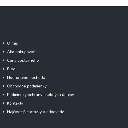
Z
á
p
ä
Informácie pre Vás
t
i
O nás
e
Ako nakupovať
Ceny poštovného
Blog
Hodnotenie obchodu
Obchodné podmienky
Podmienky ochrany osobných údajov
Kontakty
Najčastejšie otázky a odpovede