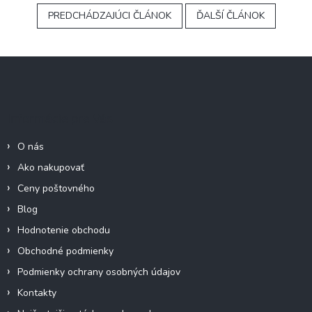
PREDCHÁDZAJÚCI ČLÁNOK
ĎALŠÍ ČLÁNOK
Z
á
p
ä
Informácie pre Vás
t
i
O nás
e
Ako nakupovať
Ceny poštovného
Blog
Hodnotenie obchodu
Obchodné podmienky
Podmienky ochrany osobných údajov
Kontakty