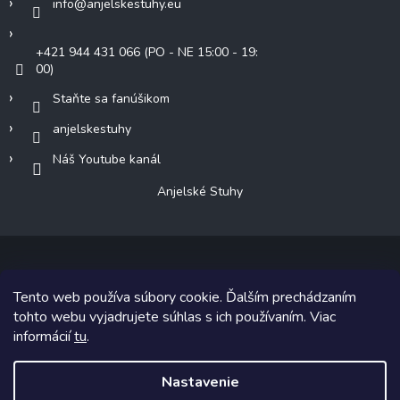
info
@
anjelskestuhy.eu
+421 944 431 066 (PO - NE 15:00 - 19:
00)
Staňte sa fanúšikom
anjelskestuhy
Náš Youtube kanál
Anjelské Stuhy
Tento web používa súbory cookie. Ďalším prechádzaním
Copyright 2026
Anjelské Stuhy
. Všetky práva vyhradené.
tohto webu vyjadrujete súhlas s ich používaním. Viac
informácií
tu
.
Grafický návrh vytvoril a na Shoptet implementoval
Tomáš Hlad
&
Shoptetak.cz
.
Nastavenie