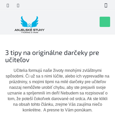
Prejsť
na
obsah
Nákupn
košík
3 tipy na originálne darčeky pre
učiteľov
Učitelia formujú naše životy mnohými zvláštnymi
spôsobmi. Či už sa s nimi lúčite, alebo ich vyprevadíte na
prázdniny, s mojimi tipmi na milé darčeky pre učiteľov
naozaj nemôžete urobiť chybu, aby ste prejavili svoje
uznanie a spríjemnili im deň! Nebudem sa rozpisovať o
tom, že poteší čokoľvek darované od srdca. Ak ste klikli
na obsah tohto článku, zrejme Vás zaujíma niečo
konkrétne. A presne to Vám ponúkam.