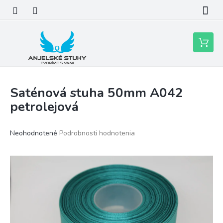
Prejsť
na
obsah
Nákupn
košík
Saténová stuha 50mm A042
petrolejová
Priemerné
Neohodnotené
Podrobnosti hodnotenia
hodnotenie
produktu
je
0,0
z
5
hviezdičiek.