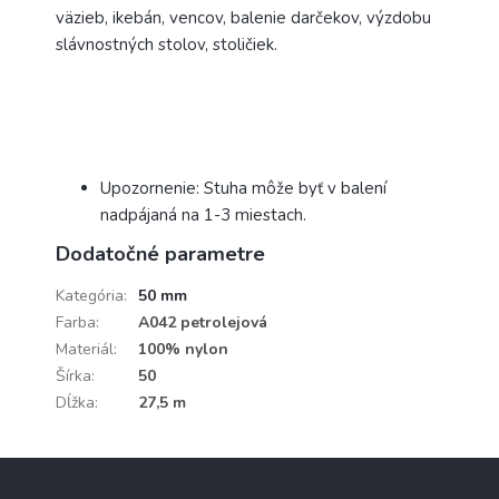
väzieb, ikebán, vencov, balenie darčekov, výzdobu
slávnostných stolov, stoličiek.
Upozornenie: Stuha môže byť v balení
nadpájaná na 1-3 miestach.
Dodatočné parametre
Kategória
:
50 mm
Farba
:
A042 petrolejová
Materiál
:
100% nylon
Šírka
:
50
Dĺžka
:
27,5 m
Z
á