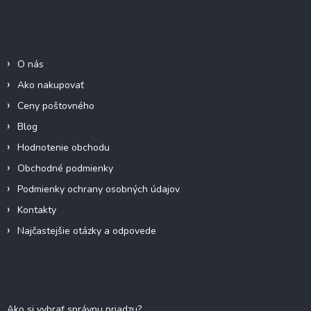
p
ä
Informácie pre Vás
t
i
O nás
e
Ako nakupovať
Ceny poštovného
Blog
Hodnotenie obchodu
Obchodné podmienky
Podmienky ochrany osobných údajov
Kontakty
Najčastejšie otázky a odpovede
Blog
Ako si vybrať správnu priadzu?