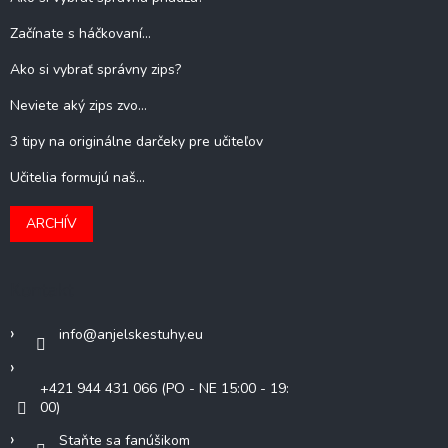
Začínate s háčkovaní...
Ako si vybrať správny zips?
Neviete aký zips zvo...
3 tipy na originálne darčeky pre učiteľov
Učitelia formujú naš...
ARCHÍV
Kontakt
info
@
anjelskestuhy.eu
+421 944 431 066 (PO - NE 15:00 - 19:
00)
Staňte sa fanúšikom