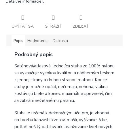
Detailné informácie
OPÝTAŤ SA
STRÁŽIŤ
ZDIEĽAŤ
Popis
Hodnotenie
Diskusia
Podrobný popis
Saténová/atlasová, jednolíca stuha zo 100% nylonu
sa vyznačuje vysokou kvalitou a nádherným leskom
z jednej strany a druhou stranou matnou. Konce
stuhy je možné opáliť, nečernajú, nehoria, vlákna
zostávajú biele a koniec maximálne spevnený, čím
sa zabráni neželanému páraniu.
Stuha je určená k dekoračným účelom, je vhodná
na tvorbu kanzashi kvetov, mašli, vyšívanie, šitie,
potlač, nešitý patchwork, aranžovanie kvetinových