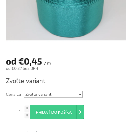
od
€0,45
/ m
od
€0,37
bez DPH
Jednotková
Zvoľte variant
cena:
Cena za
PRIDAŤ DO KOŠÍKA