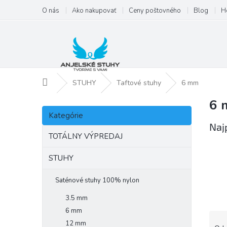
Prejsť
O nás
Ako nakupovať
Ceny poštovného
Blog
H
na
obsah
Domov
STUHY
Taftové stuhy
6 mm
6 
B
Preskočiť
o
Kategórie
kategórie
č
Naj
n
TOTÁLNY VÝPREDAJ
ý
p
STUHY
a
n
Saténové stuhy 100% nylon
e
3.5 mm
l
6 mm
R
12 mm