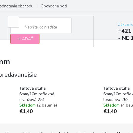
odnotenie obchodu
Obchodné podmienky
Podmienky ochrany osobn
Zákazní
+421 
- NE 
HĽADAŤ
mm
predávanejšie
Taftová stuha
Taftová stuha
6mm/10m reflexná
6mm/10m refle
oranžová 251
lososová 252
Skladom
(2 balenie)
Skladom
(4 bal
€1,40
€1,40