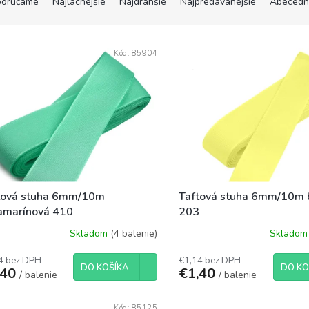
orúčame
Najlacnejšie
Najdrahšie
Najpredávanejšie
Abecedn
Kód:
85904
tová stuha 6mm/10m
Taftová stuha 6mm/10m 
amarínová 410
203
Skladom
(4 balenie)
Sklado
4 bez DPH
€1,14 bez DPH
DO KOŠÍKA
DO KO
,40
€1,40
/ balenie
/ balenie
Kód:
85125