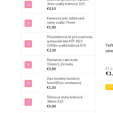
3mm svetlý krémový 103
€0,10
Kanavový pás zúbkovaný
režný svetlý 75mm
€1,90
Polyesterová niť pre overlocky
aj klasické šitie NTF 40/2
Taf
1000m svetlá béžová 670
€2,20
zel
Remienok z eko kože
15mm/1,2m biely
€1,1
€3,90
€1
Zips kostený bundový
5mm/65cm smotanový
VÝ
€1,30
Šifónová stuha krémová
38mm 010
€5,90