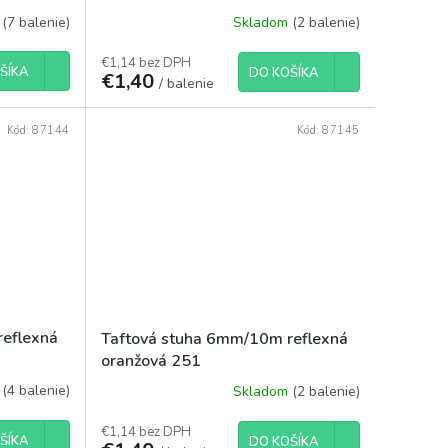
m
(7 balenie)
Skladom
(2 balenie)
€1,14 bez DPH
ŠÍKA
DO KOŠÍKA
€1,40
/ balenie
Kód:
87144
Kód:
87145
reflexná
Taftová stuha 6mm/10m reflexná
oranžová 251
m
(4 balenie)
Skladom
(2 balenie)
€1,14 bez DPH
ŠÍKA
DO KOŠÍKA