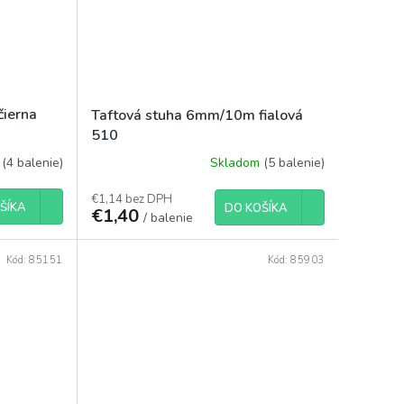
čierna
Taftová stuha 6mm/10m fialová
510
m
(4 balenie)
Skladom
(5 balenie)
€1,14 bez DPH
ŠÍKA
DO KOŠÍKA
€1,40
/ balenie
Kód:
85151
Kód:
85903