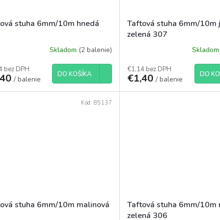
tová stuha 6mm/10m hnedá
Taftová stuha 6mm/10m 
zelená 307
Skladom
(2 balenie)
Sklado
4 bez DPH
€1,14 bez DPH
DO KOŠÍKA
DO KO
,40
€1,40
/ balenie
/ balenie
Kód:
85137
tová stuha 6mm/10m malinová
Taftová stuha 6mm/10m n
zelená 306