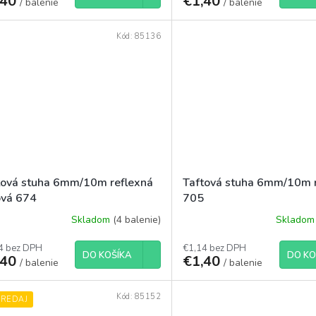
,40
€1,40
/ balenie
/ balenie
Kód:
85136
tová stuha 6mm/10m reflexná
Taftová stuha 6mm/10m 
ová 674
705
Skladom
(4 balenie)
Sklado
4 bez DPH
€1,14 bez DPH
DO KOŠÍKA
DO KO
,40
€1,40
/ balenie
/ balenie
Kód:
85152
PREDAJ