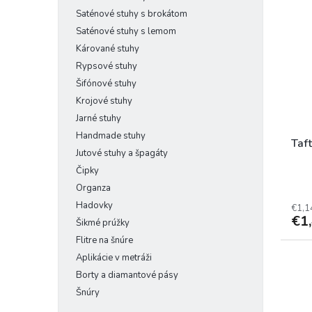
Saténové stuhy s brokátom
Saténové stuhy s lemom
Kárované stuhy
Rypsové stuhy
Šifónové stuhy
Krojové stuhy
Jarné stuhy
Handmade stuhy
Taf
Jutové stuhy a špagáty
Čipky
Organza
Hadovky
€1,1
€1
Šikmé prúžky
Flitre na šnúre
Aplikácie v metráži
Borty a diamantové pásy
Šnúry