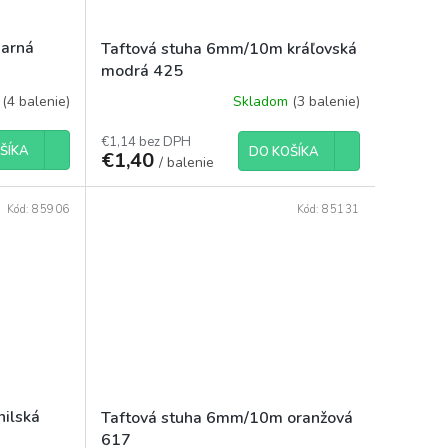
jarná
Taftová stuha 6mm/10m kráľovská
modrá 425
m
(4 balenie)
Skladom
(3 balenie)
€1,14 bez DPH
ŠÍKA
DO KOŠÍKA
€1,40
/ balenie
Kód:
85906
Kód:
85131
ilská
Taftová stuha 6mm/10m oranžová
617