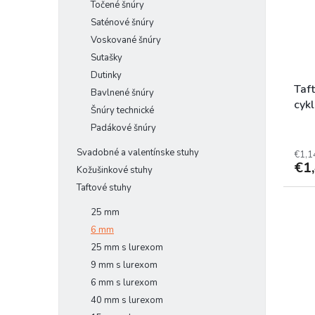
Točené šnúry
Saténové šnúry
Voskované šnúry
Sutašky
Dutinky
Taf
Bavlnené šnúry
cyk
Šnúry technické
Padákové šnúry
Svadobné a valentínske stuhy
€1,1
€1
Kožušinkové stuhy
Taftové stuhy
25 mm
6 mm
25 mm s lurexom
9 mm s lurexom
6 mm s lurexom
40 mm s lurexom