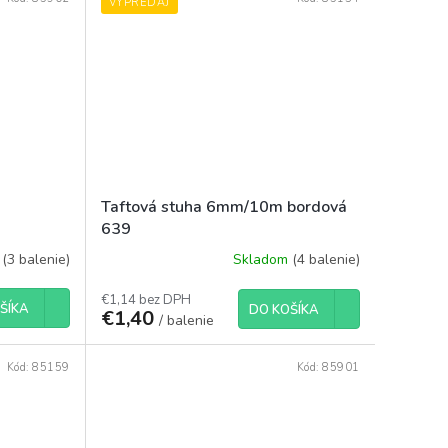
VÝPREDAJ
Taftová stuha 6mm/10m bordová
639
m
(3 balenie)
Skladom
(4 balenie)
€1,14 bez DPH
ŠÍKA
DO KOŠÍKA
€1,40
/ balenie
Kód:
85159
Kód:
85901