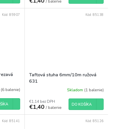
€1,40
/ balenie
Kód:
85907
Kód:
85138
rezavá
Taftová stuha 6mm/10m ružová
631
m
(6 balenie)
Skladom
(1 balenie)
€1,14 bez DPH
ŠÍKA
DO KOŠÍKA
€1,40
/ balenie
Kód:
85141
Kód:
85126