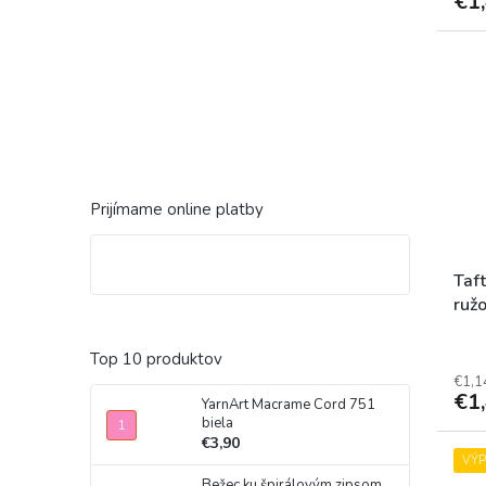
€1
Prijímame online platby
Taf
ruž
Top 10 produktov
€1,1
€1
YarnArt Macrame Cord 751
biela
€3,90
VÝ
Bežec ku špirálovým zipsom