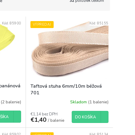
32
položiek celkom
e
Kód:
85900
Kód:
85155
VÝPREDAJ
banánová
Taftová stuha 6mm/10m béžová
701
m
(2 balenie)
Skladom
(1 balenie)
€1,14 bez DPH
ŠÍKA
DO KOŠÍKA
€1,40
/ balenie
Kód:
85902
Kód:
85134