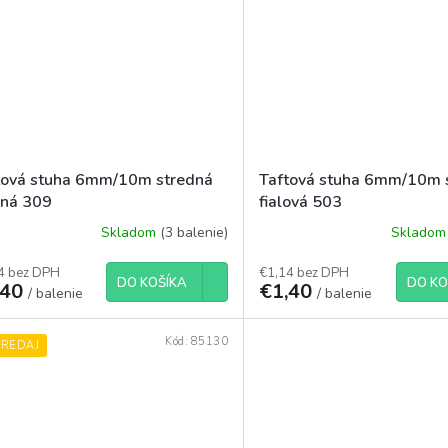
tová stuha 6mm/10m stredná
Taftová stuha 6mm/10m 
ená 309
fialová 503
Skladom
(3 balenie)
Sklado
4 bez DPH
€1,14 bez DPH
DO KOŠÍKA
DO KO
,40
€1,40
/ balenie
/ balenie
Kód:
85130
PREDAJ