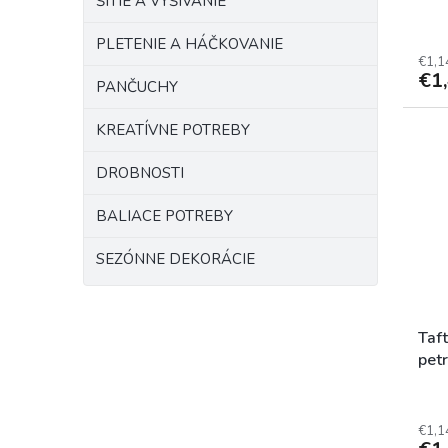
ŠITIE A VYŠÍVANIE
PLETENIE A HÁČKOVANIE
€1,1
€1
PANČUCHY
KREATÍVNE POTREBY
DROBNOSTI
BALIACE POTREBY
SEZÓNNE DEKORÁCIE
Taf
pet
€1,1