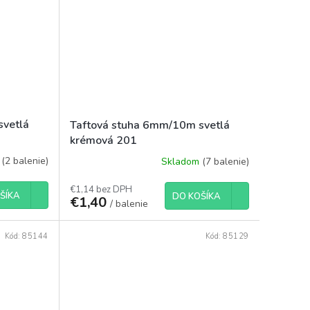
svetlá
Taftová stuha 6mm/10m svetlá
krémová 201
m
(2 balenie)
Skladom
(7 balenie)
€1,14 bez DPH
ŠÍKA
DO KOŠÍKA
€1,40
/ balenie
Kód:
85144
Kód:
85129