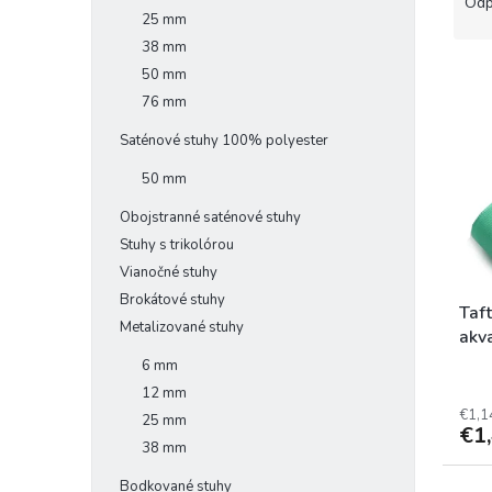
a
Odp
25 mm
d
e
38 mm
V
n
50 mm
ý
i
76 mm
p
e
Saténové stuhy 100% polyester
i
p
s
r
50 mm
p
o
r
d
Obojstranné saténové stuhy
o
u
Stuhy s trikolórou
d
k
Vianočné stuhy
u
t
Brokátové stuhy
k
o
Taf
Metalizované stuhy
t
v
akv
o
6 mm
v
12 mm
€1,1
25 mm
€1
38 mm
Bodkované stuhy