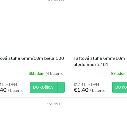
tová stuha 6mm/10m biela 100
Taftová stuha 6mm/10m
bledomodrá 401
Skladom
(4 balenie)
Sklado
4 bez DPH
€1,14 bez DPH
DO KOŠÍKA
DO KO
,40
€1,40
/ balenie
/ balenie
Kód:
85139