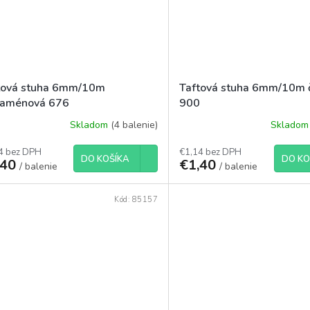
tová stuha 6mm/10m
Taftová stuha 6mm/10m 
laménová 676
900
Skladom
(4 balenie)
Sklado
4 bez DPH
€1,14 bez DPH
DO KOŠÍKA
DO KO
,40
€1,40
/ balenie
/ balenie
Kód:
85157