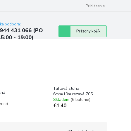
ých údajov
Kontakty
Najčastejšie otázky a odpovede
Prihlásenie
cka podpora:
944 431 066 (PO
Nákupný
Prázdny košík
15:00 - 19:00)
košík
Taftová stuha
xná
6mm/10m rezavá 705
Skladom
(6 balenie)
enie)
€1,40