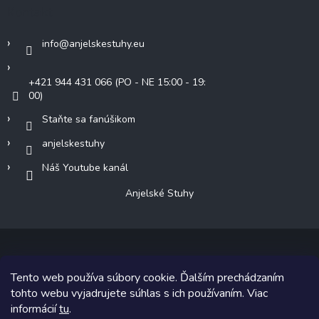
Kontakt
info
@
anjelskestuhy.eu
+421 944 431 066 (PO - NE 15:00 - 19:
00)
Staňte sa fanúšikom
anjelskestuhy
Náš Youtube kanál
Anjelské Stuhy
Tento web používa súbory cookie. Ďalším prechádzaním
Copyright 2026
Anjelské Stuhy
. Všetky práva vyhradené.
tohto webu vyjadrujete súhlas s ich používaním. Viac
informácií
tu
.
Grafický návrh vytvoril a na Shoptet implementoval
Tomáš Hlad
&