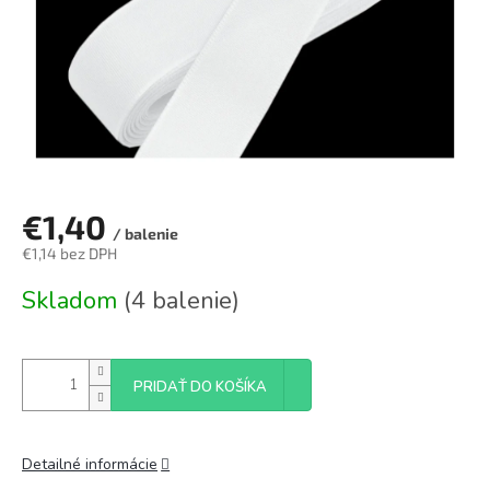
€1,40
/ balenie
€1,14 bez DPH
Jednotková
Skladom
(4 balenie)
cena:
PRIDAŤ DO KOŠÍKA
Detailné informácie