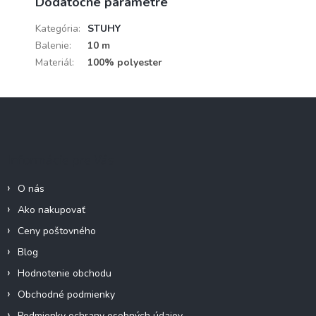
Dodatočné parametre
Kategória
:
STUHY
Balenie
:
10 m
Materiál
:
100% polyester
Z
á
p
ä
Informácie pre Vás
t
i
O nás
e
Ako nakupovať
Ceny poštovného
Blog
Hodnotenie obchodu
Obchodné podmienky
Podmienky ochrany osobných údajov