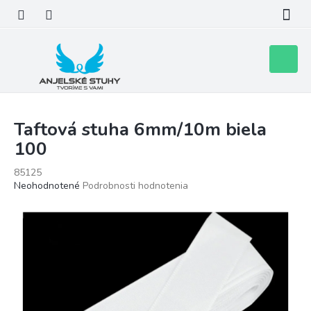
Prejsť
na
obsah
Nákupn
košík
Taftová stuha 6mm/10m biela
100
85125
Priemerné
Neohodnotené
Podrobnosti hodnotenia
hodnotenie
produktu
je
0,0
z
5
hviezdičiek.