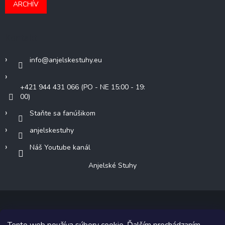
ARCHÍV
Kontakt
info
@
anjelskestuhy.eu
+421 944 431 066 (PO - NE 15:00 - 19:
00)
Staňte sa fanúšikom
anjelskestuhy
Náš Youtube kanál
Anjelské Stuhy