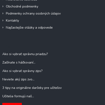
p
Obchodné podmienky
i
s
Podmienky ochrany osobných údajov
u
Kontakty
Najčastejšie otázky a odpovede
Blog
Ako si vybrať správnu priadzu?
Začínate s háčkovaní...
Ako si vybrať správny zips?
Neviete aký zips zvo...
3 tipy na originálne darčeky pre učiteľov
Učitelia formujú naš...