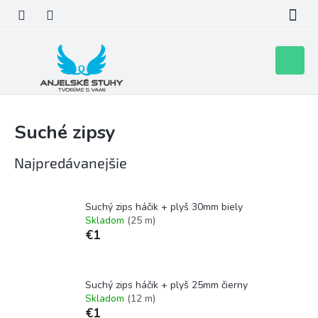
Prejsť
na
obsah
Nákupn
košík
Suché zipsy
Najpredávanejšie
Suchý zips háčik + plyš 30mm biely
Skladom
(25 m)
€1
Suchý zips háčik + plyš 25mm čierny
Skladom
(12 m)
€1