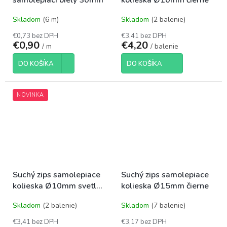
samolepiaci biely 30mm
kolieska Ø10mm čierne
Skladom
(6 m)
Skladom
(2 balenie)
€0,73 bez DPH
€3,41 bez DPH
€0,90
€4,20
/ m
/ balenie
DO KOŠÍKA
DO KOŠÍKA
NOVINKA
Suchý zips samolepiace
Suchý zips samolepiace
kolieska Ø10mm svetlé
kolieska Ø15mm čierne
krémové
Skladom
(2 balenie)
Skladom
(7 balenie)
€3,41 bez DPH
€3,17 bez DPH