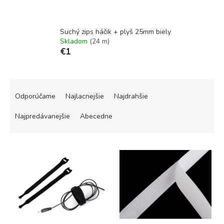
Suchý zips háčik + plyš 25mm biely
Skladom
(24 m)
€1
R
a
Odporúčame
Najlacnejšie
Najdrahšie
d
e
Najpredávanejšie
Abecedne
n
i
V
e
ý
p
p
r
i
o
s
d
p
u
r
k