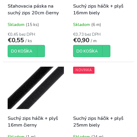
o
t
Sťahovacia páska na
Suchý zips háčik + plyš
d
o
suchý zips 20cm čierny
16mm biely
u
v
k
Skladom
(15 ks)
Skladom
(6 m)
t
o
€0,45 bez DPH
€0,73 bez DPH
€0,55
€0,90
v
/ ks
/ m
DO KOŠÍKA
DO KOŠÍKA
NOVINKA
Suchý zips háčik + plyš
Suchý zips háčik + plyš
16mm čierny
25mm biely
Skladom
(1 m)
Skladom
(24 m)