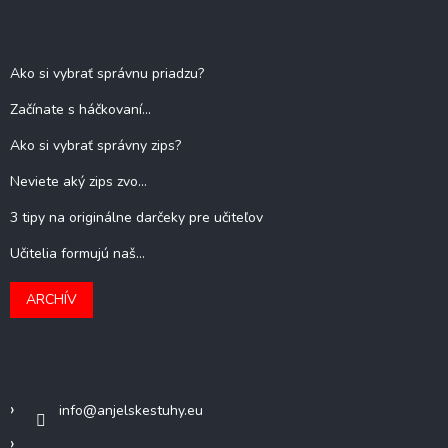
Blog
Ako si vybrať správnu priadzu?
Začínate s háčkovaní...
Ako si vybrať správny zips?
Neviete aký zips zvo...
3 tipy na originálne darčeky pre učiteľov
Učitelia formujú naš...
ARCHÍV
Kontakt
info
@
anjelskestuhy.eu