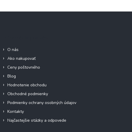
Z
á
p
ä
Informácie pre Vás
t
i
O nás
e
Ako nakupovať
Ceny poštovného
Blog
Hodnotenie obchodu
Obchodné podmienky
Podmienky ochrany osobných údajov
Kontakty
Najčastejšie otázky a odpovede