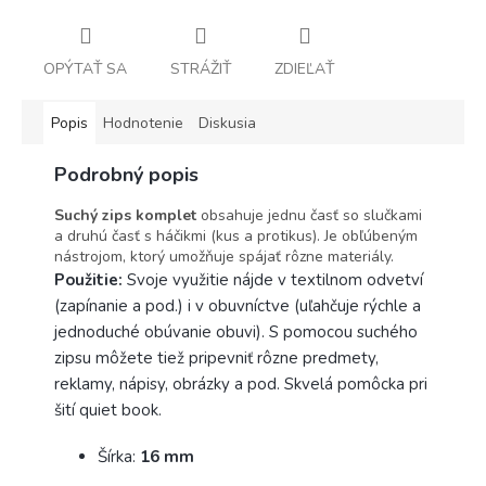
OPÝTAŤ SA
STRÁŽIŤ
ZDIEĽAŤ
Popis
Hodnotenie
Diskusia
Podrobný popis
Suchý zips komplet
obsahuje jednu časť so slučkami
a druhú časť s háčikmi (kus a protikus). Je obľúbeným
nástrojom, ktorý umožňuje spájať rôzne materiály.
Použitie:
Svoje využitie nájde v textilnom odvetví
(zapínanie a pod.) i v obuvníctve (uľahčuje rýchle a
jednoduché obúvanie obuvi). S pomocou suchého
zipsu môžete tiež pripevniť rôzne predmety,
reklamy, nápisy, obrázky a pod. Skvelá pomôcka pri
šití quiet book.
Šírka:
16 mm