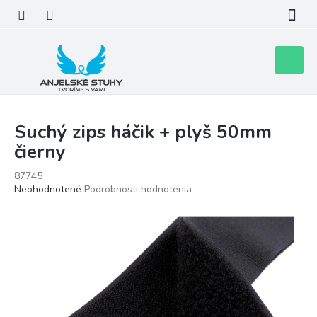
Prejsť
na
obsah
Nákupn
košík
Suchý zips háčik + plyš 50mm
čierny
87745
Priemerné
Neohodnotené
Podrobnosti hodnotenia
hodnotenie
produktu
je
0,0
z
5
hviezdičiek.