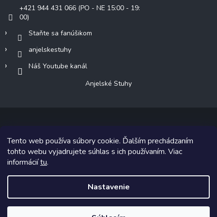
+421 944 431 066 (PO - NE 15:00 - 19:
00)
Staňte sa fanúšikom
anjelskestuhy
Náš Youtube kanál
Anjelské Stuhy
Tento web používa súbory cookie. Ďalším prechádzaním
Copyright 2026
Anjelské Stuhy
. Všetky práva vyhradené.
tohto webu vyjadrujete súhlas s ich používaním. Viac
informácií
tu
.
Grafický návrh vytvoril a na Shoptet implementoval
Tomáš Hlad
&
Shoptetak.cz
.
Nastavenie
Vytvoril Shoptet