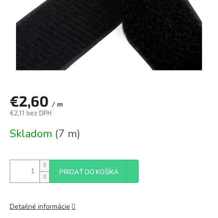
€2,60
/ m
€2,11 bez DPH
Jednotková
Skladom
(7 m)
cena:
PRIDAŤ DO KOŠÍKA
Detailné informácie