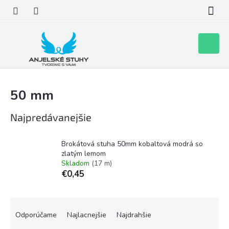
Prejsť
na
obsah
Nákupn
košík
50 mm
Najpredávanejšie
Brokátová stuha 50mm kobaltová modrá so
zlatým lemom
Skladom
(17 m)
€0,45
R
a
Odporúčame
Najlacnejšie
Najdrahšie
d