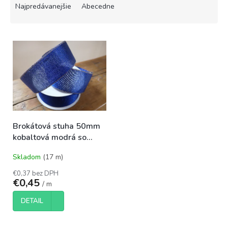
e
Najpredávanejšie
Abecedne
n
i
V
e
ý
p
p
r
i
o
s
d
p
u
r
k
o
t
Brokátová stuha 50mm
d
o
kobaltová modrá so
u
v
zlatým lemom
k
Skladom
(17 m)
t
o
€0,37 bez DPH
€0,45
v
/ m
DETAIL