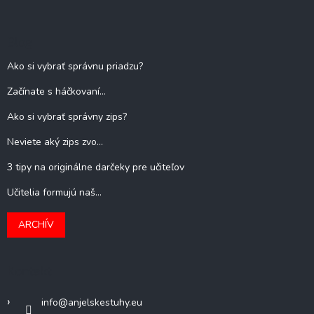
Blog
Ako si vybrať správnu priadzu?
Začínate s háčkovaní...
Ako si vybrať správny zips?
Neviete aký zips zvo...
3 tipy na originálne darčeky pre učiteľov
Učitelia formujú naš...
ARCHÍV
Kontakt
info
@
anjelskestuhy.eu