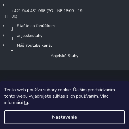
+421 944 431 066 (PO - NE 15:00 - 19:
00)
Staňte sa fanúšikom
anjelskestuhy
Náš Youtube kanál
Anjelské Stuhy
Tento web používa súbory cookie. Ďalším prechádzaním
Copyright 2026
Anjelské Stuhy
. Všetky práva vyhradené.
tohto webu vyjadrujete súhlas s ich používaním. Viac
informácií
tu
.
Grafický návrh vytvoril a na Shoptet implementoval
Tomáš Hlad
&
Shoptetak.cz
.
Nastavenie
Vytvoril Shoptet