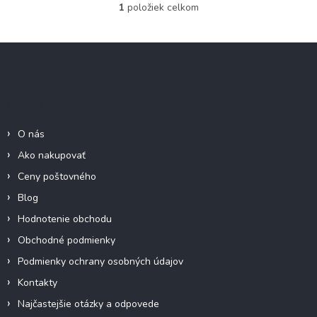
1
položiek celkom
O
v
l
Z
á
á
d
p
a
c
ä
Informácie pre Vás
i
t
e
i
p
O nás
e
r
Ako nakupovať
v
k
Ceny poštovného
y
Blog
v
ý
Hodnotenie obchodu
p
Obchodné podmienky
i
s
Podmienky ochrany osobných údajov
u
Kontakty
Najčastejšie otázky a odpovede