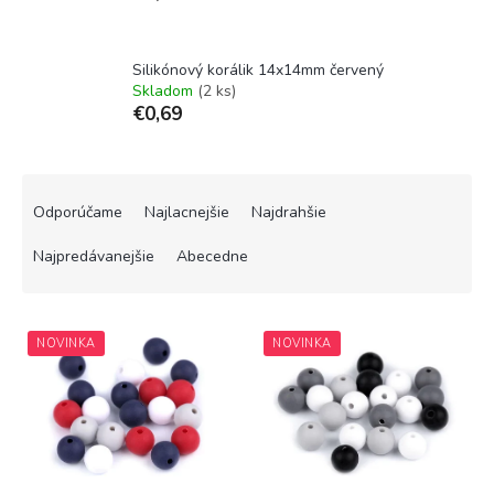
Silikónový korálik 14x14mm červený
Skladom
(2 ks)
€0,69
R
a
Odporúčame
Najlacnejšie
Najdrahšie
d
e
Najpredávanejšie
Abecedne
n
i
V
e
NOVINKA
NOVINKA
ý
p
p
r
i
o
s
d
p
u
r
k