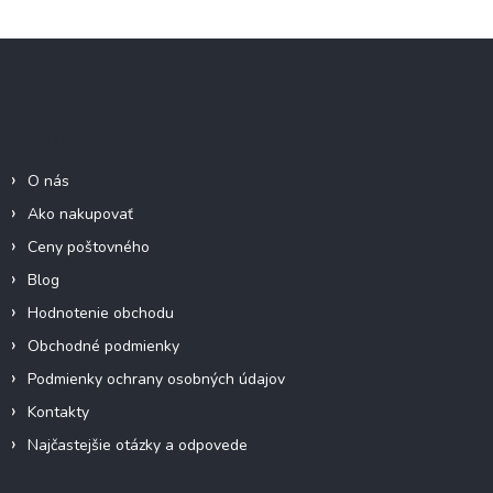
v
l
Z
á
á
d
p
a
c
ä
Informácie pre Vás
i
t
e
i
p
O nás
e
r
Ako nakupovať
v
k
Ceny poštovného
y
Blog
v
ý
Hodnotenie obchodu
p
Obchodné podmienky
i
s
Podmienky ochrany osobných údajov
u
Kontakty
Najčastejšie otázky a odpovede