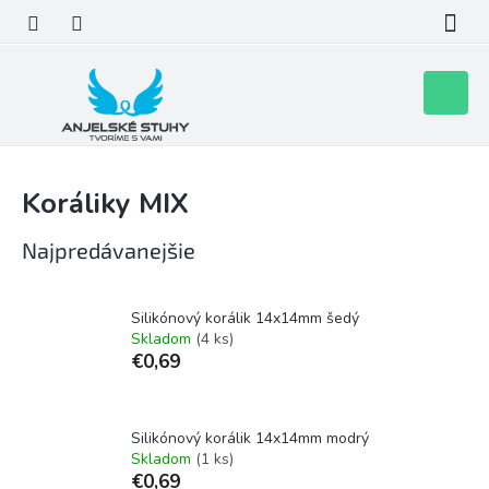
Prejsť
na
obsah
Nákupn
košík
Koráliky MIX
Najpredávanejšie
Silikónový korálik 14x14mm šedý
Skladom
(4 ks)
€0,69
Silikónový korálik 14x14mm modrý
Skladom
(1 ks)
€0,69