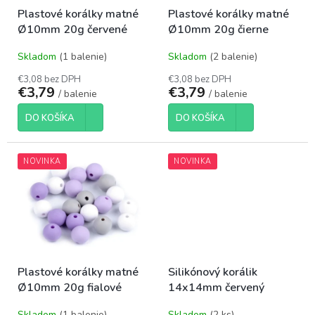
o
t
Plastové korálky matné
Plastové korálky matné
d
o
Ø10mm 20g červené
Ø10mm 20g čierne
u
v
k
Skladom
(1 balenie)
Skladom
(2 balenie)
t
o
€3,08 bez DPH
€3,08 bez DPH
€3,79
€3,79
v
/ balenie
/ balenie
DO KOŠÍKA
DO KOŠÍKA
NOVINKA
NOVINKA
Plastové korálky matné
Silikónový korálik
Ø10mm 20g fialové
14x14mm červený
Skladom
(1 balenie)
Skladom
(2 ks)