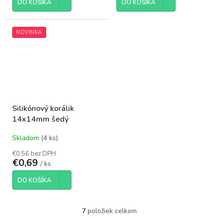
DO KOŠÍKA
DO KOŠÍKA
NOVINKA
Silikónový korálik
14x14mm šedý
Skladom
(4 ks)
€0,56 bez DPH
€0,69
/ ks
DO KOŠÍKA
7
položiek celkom
O