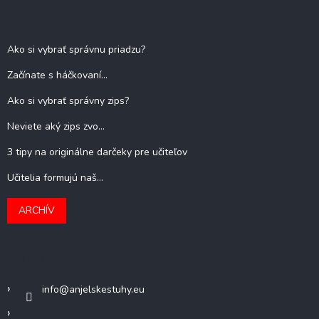
Blog
Ako si vybrať správnu priadzu?
Začínate s háčkovaní...
Ako si vybrať správny zips?
Neviete aký zips zvo...
3 tipy na originálne darčeky pre učiteľov
Učitelia formujú naš...
ARCHÍV
Kontakt
info
@
anjelskestuhy.eu