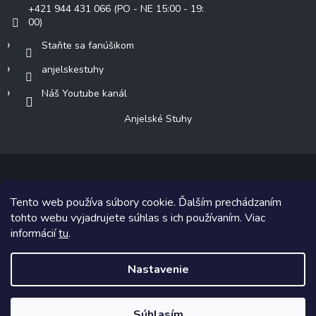
+421 944 431 066 (PO - NE 15:00 - 19:
00)
Staňte sa fanúšikom
anjelskestuhy
Náš Youtube kanál
Anjelské Stuhy
Tento web používa súbory cookie. Ďalším prechádzaním
Copyright 2026
Anjelské Stuhy
. Všetky práva vyhradené.
tohto webu vyjadrujete súhlas s ich používaním. Viac
informácií
tu
.
Grafický návrh vytvoril a na Shoptet implementoval
Tomáš Hlad
&
Shoptetak.cz
.
Nastavenie
Vytvoril Shoptet
Súhlasím