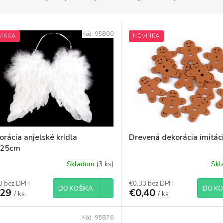
Kód:
95800
VINKA
NOVINKA
rácia anjelské krídla
Drevená dekorácia imitác
x25cm
Skladom
(3 ks)
Sk
3 bez DPH
€0,33 bez DPH
DO KOŠÍKA
DO KO
,29
€0,40
/ ks
/ ks
Kód:
95876