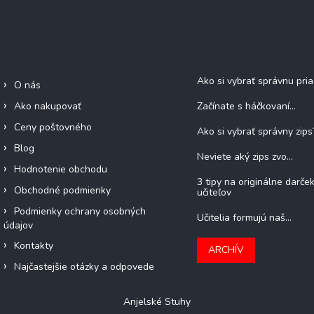
Informácie pre Vás
Blog
Ako si vybrať správnu pri
O nás
Ako nakupovať
Začínate s háčkovaní...
Ceny poštovného
Ako si vybrať správny zips
Blog
Neviete aký zips zvo...
Hodnotenie obchodu
3 tipy na originálne darče
Obchodné podmienky
učiteľov
Podmienky ochrany osobných
Učitelia formujú naš...
údajov
Kontakty
ARCHÍV
Najčastejšie otázky a odpovede
Anjelské Stuhy