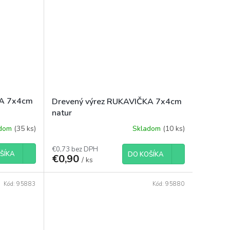
KA 7x4cm
Drevený výrez RUKAVIČKA 7x4cm
natur
adom
(35 ks)
Skladom
(10 ks)
€0,73 bez DPH
ŠÍKA
DO KOŠÍKA
€0,90
/ ks
Kód:
95883
Kód:
95880