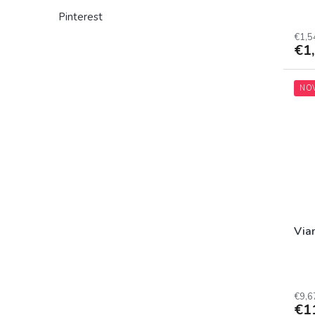
Pinterest
€1,5
€1
NO
Via
€9,6
€1