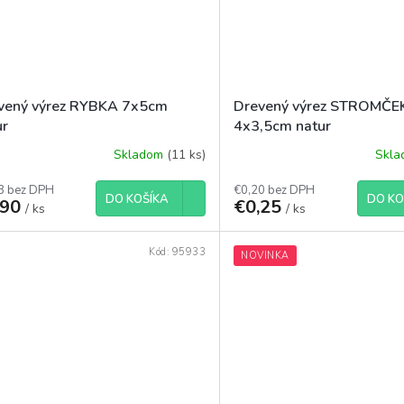
vený výrez RYBKA 7x5cm
Drevený výrez STROMČE
ur
4x3,5cm natur
Skladom
(11 ks)
Skl
3 bez DPH
€0,20 bez DPH
DO KOŠÍKA
DO KO
,90
€0,25
/ ks
/ ks
Kód:
95933
NOVINKA