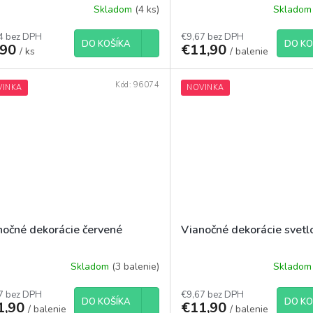
Skladom
(4 ks)
Sklado
4 bez DPH
€9,67 bez DPH
DO KOŠÍKA
DO KO
,90
€11,90
/ ks
/ balenie
Kód:
96074
VINKA
NOVINKA
nočné dekorácie červené
Vianočné dekorácie svet
Skladom
(3 balenie)
Sklado
7 bez DPH
€9,67 bez DPH
DO KOŠÍKA
DO KO
1,90
€11,90
/ balenie
/ balenie