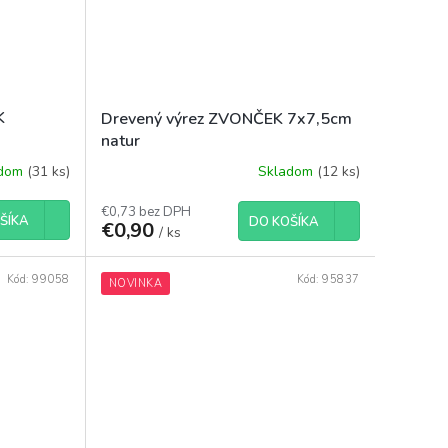
K
Drevený výrez ZVONČEK 7x7,5cm
natur
adom
(31 ks)
Skladom
(12 ks)
€0,73 bez DPH
ŠÍKA
DO KOŠÍKA
€0,90
/ ks
Kód:
99058
Kód:
95837
NOVINKA