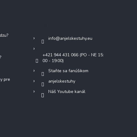
Kontakt
adzu?
info
@
anjelskestuhy.eu
+421 944 431 066 (PO - NE 15:
?
00 - 19:00)
Staňte sa fanúšikom
ky pre
anjelskestuhy
Náš Youtube kanál