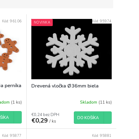
Kód:
96106
Kód:
95974
NOVINKA
ia perníka
Drevená vločka Ø36mm biela
ladom
(1 ks)
Skladom
(11 ks)
€0,24 bez DPH
ŠÍKA
DO KOŠÍKA
€0,29
/ ks
Kód:
95877
Kód:
95881