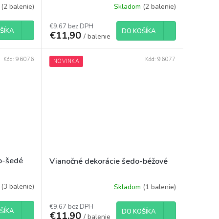
m
(2 balenie)
Skladom
(2 balenie)
€9,67 bez DPH
ŠÍKA
DO KOŠÍKA
€11,90
/ balenie
Kód:
96076
Kód:
96077
NOVINKA
lo-šedé
Vianočné dekorácie šedo-béžové
m
(3 balenie)
Skladom
(1 balenie)
€9,67 bez DPH
ŠÍKA
DO KOŠÍKA
€11,90
/ balenie