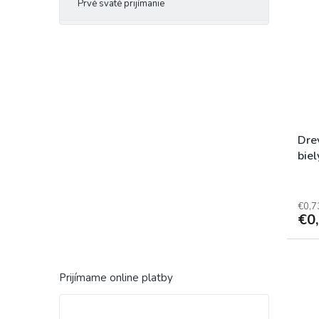
Prvé sväté prijímanie
Dre
biel
€0,7
€0
Prijímame online platby