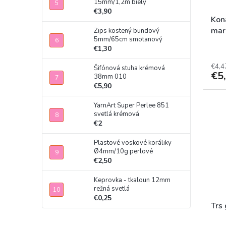
15mm/1,2m biely
€3,90
Koná
mar
Zips kostený bundový
5mm/65cm smotanový
€1,30
€4,4
Šifónová stuha krémová
€5
38mm 010
€5,90
YarnArt Super Perlee 851
svetlá krémová
€2
Plastové voskové koráliky
Ø4mm/10g perlové
€2,50
Keprovka - tkaloun 12mm
režná svetlá
€0,25
Trs 