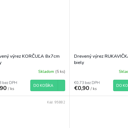
vený výrez KORČUĽA 8x7cm
Drevený výrez RUKAVIČ
y
biely
Skladom
(5 ks)
Skl
3 bez DPH
€0,73 bez DPH
DO KOŠÍKA
DO KO
,90
€0,90
/ ks
/ ks
Kód:
95882