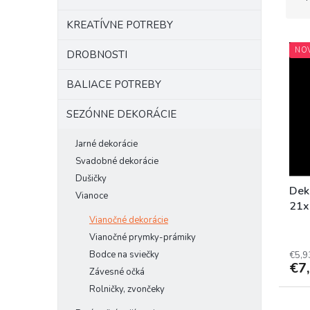
d
e
KREATÍVNE POTREBY
V
n
NO
ý
i
DROBNOSTI
p
e
i
p
BALIACE POTREBY
s
r
p
SEZÓNNE DEKORÁCIE
o
r
d
o
Jarné dekorácie
u
d
k
Svadobné dekorácie
u
t
Dušičky
k
o
Deko
Vianoce
t
v
21
o
Vianočné dekorácie
v
Vianočné prymky-prámiky
Bodce na sviečky
€5,9
€7
Závesné očká
Rolničky, zvončeky