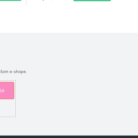
ašom e-shope.
 SA