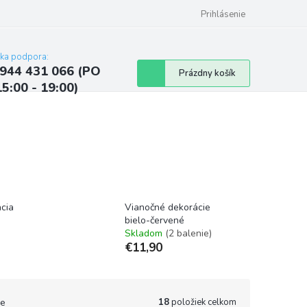
ých údajov
Kontakty
Najčastejšie otázky a odpovede
Prihlásenie
cka podpora:
944 431 066 (PO
Nákupný
Prázdny košík
15:00 - 19:00)
košík
cia
Vianočné dekorácie
bielo-červené
Skladom
(2 balenie)
€11,90
18
položiek celkom
e