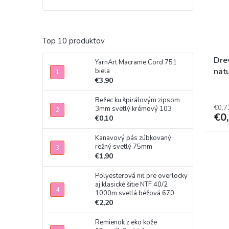
Top 10 produktov
Dre
YarnArt Macrame Cord 751
nat
biela
€3,90
Bežec ku špirálovým zipsom
€0,7
3mm svetlý krémový 103
€0
€0,10
Kanavový pás zúbkovaný
režný svetlý 75mm
€1,90
Polyesterová niť pre overlocky
aj klasické šitie NTF 40/2
1000m svetlá béžová 670
€2,20
Remienok z eko kože