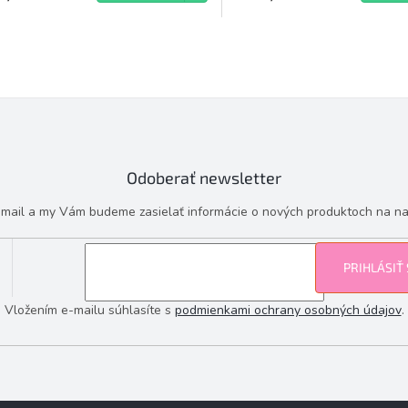
O
v
l
á
d
a
c
i
Odoberať newsletter
e
p
e-mail a my Vám budeme zasielať informácie o nových produktoch na n
r
v
k
y
PRIHLÁSIŤ
v
ý
Vložením e-mailu súhlasíte s
podmienkami ochrany osobných údajov
.
p
i
s
u