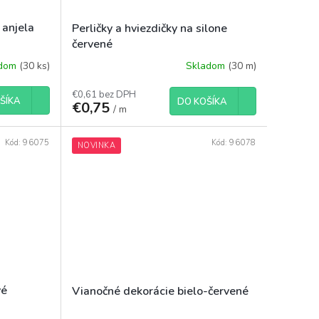
 anjela
Perličky a hviezdičky na silone
červené
adom
(30 ks)
Skladom
(30 m)
€0,61 bez DPH
ŠÍKA
DO KOŠÍKA
€0,75
/ m
Kód:
96075
Kód:
96078
NOVINKA
vé
Vianočné dekorácie bielo-červené