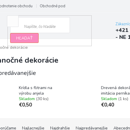
odnotenie obchodu
Obchodné podmienky
Podmienky ochrany osobn
Zákazní
+421 
- NE 
HĽADAŤ
očné dekorácie
anočné dekorácie
predávanejšie
Krídla s flitrami na
Drevená dekorá
výrobu anjela
imitácia perníka
Skladom
(30 ks)
Skladom
(1 ks)
€0,50
€0,40
orúčame
Najlacnejšie
Najdrahšie
Najpredávanejšie
Abecedn