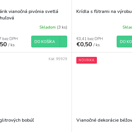
rik vianočná pivónia svetlá
Krídla s flitrami na výrobu
huľová
Skladom
(3 ks)
Skl
7 bez DPH
€0,41 bez DPH
DO KOŠÍKA
DO KO
,50
€0,50
/ ks
/ ks
Kód:
95929
NOVINKA
glitrových bobúľ
Vianočné dekorácie béžo