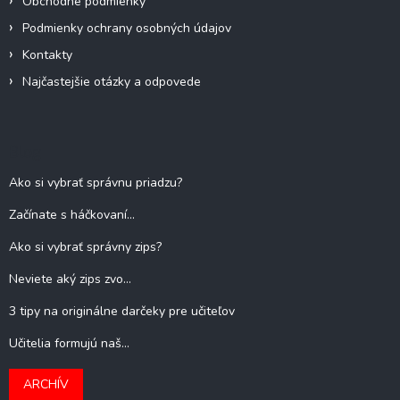
Obchodné podmienky
i
s
Podmienky ochrany osobných údajov
u
Kontakty
Najčastejšie otázky a odpovede
Blog
Ako si vybrať správnu priadzu?
Začínate s háčkovaní...
Ako si vybrať správny zips?
Neviete aký zips zvo...
3 tipy na originálne darčeky pre učiteľov
Učitelia formujú naš...
ARCHÍV