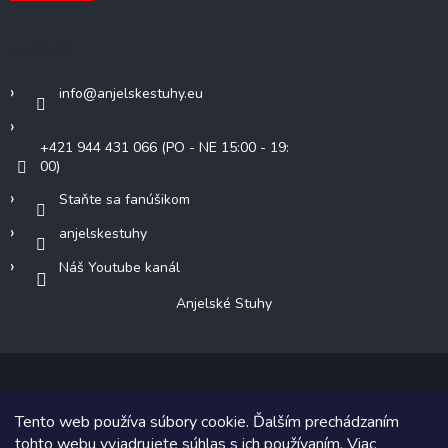
Kontakt
info
@
anjelskestuhy.eu
+421 944 431 066 (PO - NE 15:00 - 19:
00)
Staňte sa fanúšikom
anjelskestuhy
Náš Youtube kanál
Anjelské Stuhy
Tento web používa súbory cookie. Ďalším prechádzaním
Copyright 2026
Anjelské Stuhy
. Všetky práva vyhradené.
tohto webu vyjadrujete súhlas s ich používaním. Viac