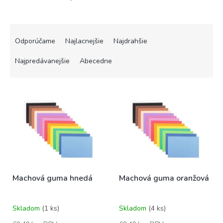
R
a
Odporúčame
Najlacnejšie
Najdrahšie
d
e
Najpredávanejšie
Abecedne
n
i
V
e
ý
p
p
r
i
o
s
d
p
u
r
k
o
t
Machová guma hnedá
Machová guma oranžová
d
o
u
v
k
Skladom
(1 ks)
Skladom
(4 ks)
t