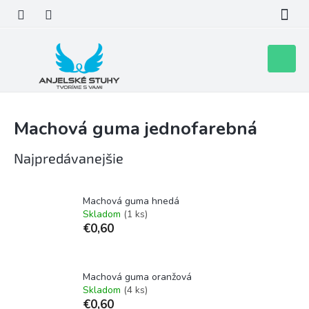
Prejsť
na
obsah
Nákupn
košík
Machová guma jednofarebná
Najpredávanejšie
Machová guma hnedá
Skladom
(1 ks)
€0,60
Machová guma oranžová
Skladom
(4 ks)
€0,60