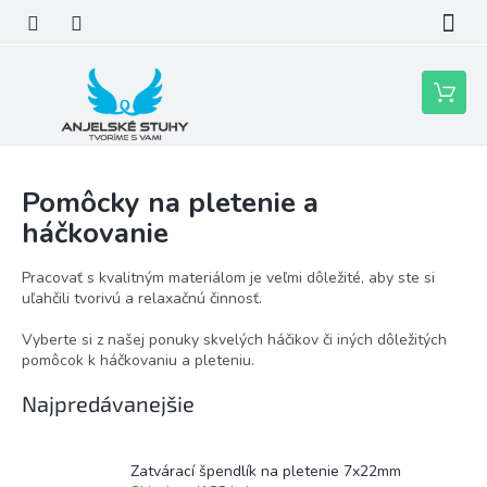
Prejsť
na
obsah
Nákupn
košík
Pomôcky na pletenie a
háčkovanie
Pracovať s kvalitným materiálom je veľmi dôležité, aby ste si
uľahčili tvorivú a relaxačnú činnosť.
Vyberte si z našej ponuky skvelých háčikov či iných dôležitých
pomôcok k háčkovaniu a pleteniu.
Najpredávanejšie
Zatvárací špendlík na pletenie 7x22mm