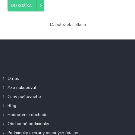
DO KOŠÍKA
11
položiek celkom
O
v
l
Z
á
á
d
p
a
c
ä
Informácie pre Vás
i
t
e
i
p
O nás
e
r
Ako nakupovať
v
k
Ceny poštovného
y
Blog
v
ý
Hodnotenie obchodu
p
Obchodné podmienky
i
s
Podmienky ochrany osobných údajov