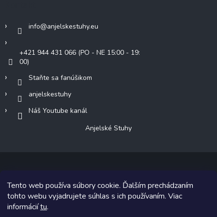
Kontakt
info
@
anjelskestuhy.eu
+421 944 431 066 (PO - NE 15:00 - 19:
00)
Staňte sa fanúšikom
anjelskestuhy
Náš Youtube kanál
Anjelské Stuhy
Tento web používa súbory cookie. Ďalším prechádzaním
Copyright 2026
Anjelské Stuhy
. Všetky práva vyhradené.
tohto webu vyjadrujete súhlas s ich používaním. Viac
informácií
tu
.
Grafický návrh vytvoril a na Shoptet implementoval
Tomáš Hlad
&