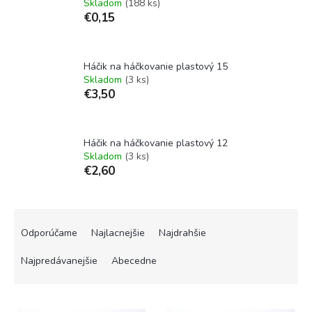
Skladom
(188 ks)
€0,15
Háčik na háčkovanie plastový 15
Skladom
(3 ks)
€3,50
Háčik na háčkovanie plastový 12
Skladom
(3 ks)
€2,60
R
a
Odporúčame
Najlacnejšie
Najdrahšie
d
e
Najpredávanejšie
Abecedne
n
i
V
e