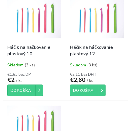
ý
p
p
r
i
o
s
d
p
u
r
k
o
t
Háčik na háčkovanie
Háčik na háčkovanie
d
o
plastový 10
plastový 12
u
v
k
Skladom
(3 ks)
Skladom
(3 ks)
t
o
€1,63 bez DPH
€2,11 bez DPH
€2
€2,60
v
/ ks
/ ks
DO KOŠÍKA
DO KOŠÍKA