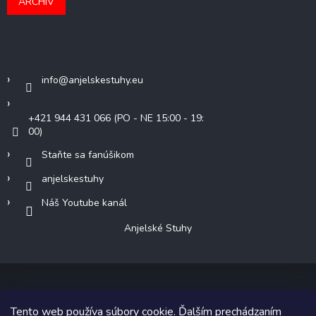
ARCHÍV
Kontakt
info
@
anjelskestuhy.eu
+421 944 431 066 (PO - NE 15:00 - 19:
00)
Staňte sa fanúšikom
anjelskestuhy
Náš Youtube kanál
Anjelské Stuhy
Tento web používa súbory cookie. Ďalším prechádzaním