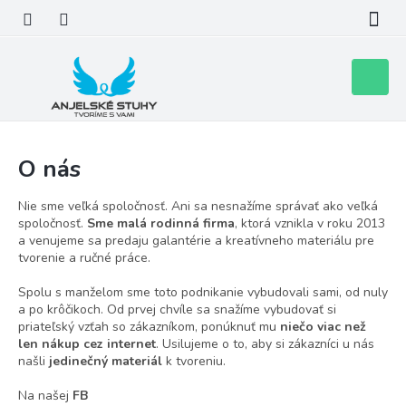
Prejsť
na
obsah
Nákupn
košík
O nás
Nie sme veľká spoločnosť. Ani sa nesnažíme správať ako veľká
spoločnosť.
Sme malá rodinná firma
, ktorá vznikla v roku 2013
a venujeme sa predaju galantérie a kreatívneho materiálu pre
tvorenie a ručné práce.
Spolu s manželom sme toto podnikanie vybudovali sami, od nuly
a po krôčikoch. Od prvej chvíle sa snažíme vybudovať si
priateľský vzťah so zákazníkom, ponúknuť mu
niečo viac než
len nákup cez internet
. Usilujeme o to, aby si zákazníci u nás
našli
jedinečný materiál
k tvoreniu.
Na našej
FB