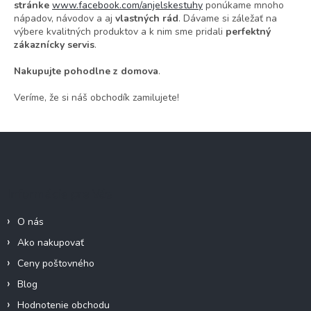
stránke
www.facebook.com/anjelskestuhy
ponúkame mnoho
nápadov, návodov a aj
vlastných rád
. Dávame si záležať na
výbere kvalitných produktov a k nim sme pridali
perfektný
zákaznícky servis
.
Nakupujte pohodlne z domova
.
Veríme, že si náš obchodík zamilujete!
Z
á
p
ä
Informácie pre Vás
t
i
O nás
e
Ako nakupovať
Ceny poštovného
Blog
Hodnotenie obchodu