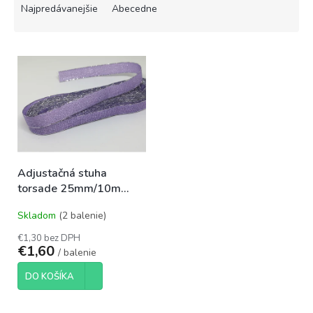
e
Najpredávanejšie
Abecedne
n
i
V
e
ý
p
p
r
i
o
s
d
p
u
r
k
o
t
Adjustačná stuha
d
o
torsade 25mm/10m
u
v
fialová - strieborná 508
k
Skladom
(2 balenie)
t
o
€1,30 bez DPH
€1,60
v
/ balenie
DO KOŠÍKA