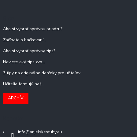
Blog
Ako si vybrať správnu priadzu?
Začínate s háčkovaní...
Ako si vybrať správny zips?
Neviete aký zips zvo...
3 tipy na originálne darčeky pre učiteľov
Učitelia formujú naš...
ARCHÍV
Kontakt
info
@
anjelskestuhy.eu