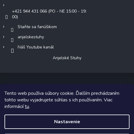
+421 944 431 066 (PO - NE 15:00 - 19:
00)
Staňte sa fanúšikom
anjelskestuhy
Náš Youtube kanál
Anjelské Stuhy
Tento web používa súbory cookie. Ďalším prechádzaním
Copyright 2026
Anjelské Stuhy
. Všetky práva vyhradené.
tohto webu vyjadrujete súhlas s ich používaním. Viac
informácií
tu
.
Grafický návrh vytvoril a na Shoptet implementoval
Tomáš Hlad
&
Shoptetak.cz
.
Nastavenie
Vytvoril Shoptet