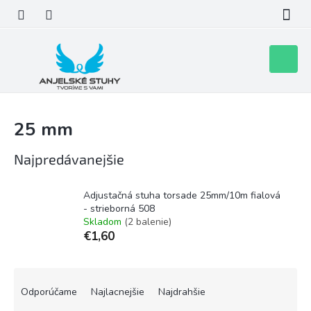
Prejsť
na
obsah
Nákupn
košík
25 mm
Najpredávanejšie
Adjustačná stuha torsade 25mm/10m fialová
- strieborná 508
Skladom
(2 balenie)
€1,60
R
a
Odporúčame
Najlacnejšie
Najdrahšie
d