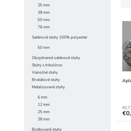
d
25 mm
e
38 mm
V
n
50 mm
ý
i
76 mm
p
e
i
p
Saténové stuhy 100% polyester
s
r
50 mm
p
o
r
d
Obojstranné saténové stuhy
o
u
Stuhy s trikolórou
d
k
Vianočné stuhy
u
t
Brokátové stuhy
k
o
Apl
t
v
Metalizované stuhy
o
6 mm
v
12 mm
€0,7
25 mm
€0
38 mm
Bodkované stuhy