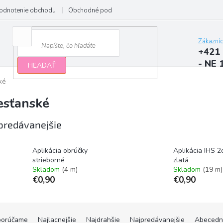
odnotenie obchodu
Obchodné podmienky
Podmienky ochrany osobn
Zákazní
+421 
- NE 
HĽADAŤ
ké
esťanské
predávanejšie
Aplikácia obrúčky
Aplikácia IHS 
strieborné
zlatá
Skladom
(4 m)
Skladom
(19 m)
€0,90
€0,90
orúčame
Najlacnejšie
Najdrahšie
Najpredávanejšie
Abecedn