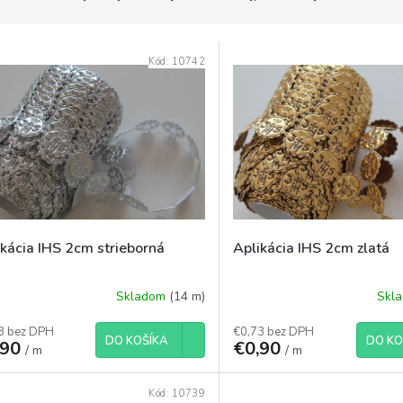
Kód:
10742
ikácia IHS 2cm strieborná
Aplikácia IHS 2cm zlatá
Skladom
(14 m)
Skl
3 bez DPH
€0,73 bez DPH
DO KOŠÍKA
DO KO
,90
€0,90
/ m
/ m
Kód:
10739