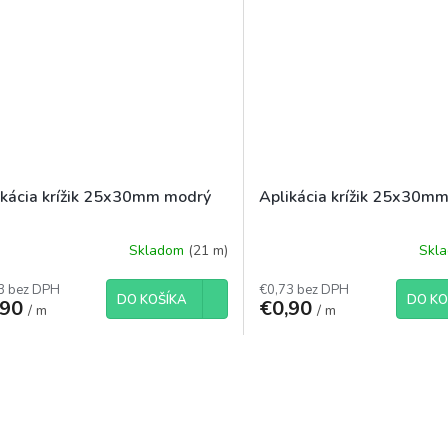
ikácia krížik 25x30mm modrý
Aplikácia krížik 25x30mm
Skladom
(21 m)
Skl
3 bez DPH
€0,73 bez DPH
DO KOŠÍKA
DO KO
,90
€0,90
/ m
/ m
O
v
l
á
d