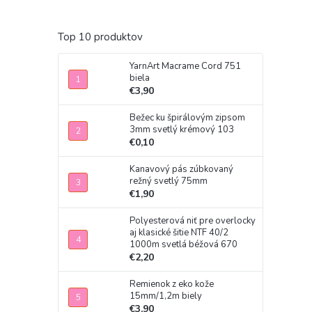
Top 10 produktov
YarnArt Macrame Cord 751
biela
€3,90
Bežec ku špirálovým zipsom
3mm svetlý krémový 103
€0,10
Kanavový pás zúbkovaný
režný svetlý 75mm
€1,90
Polyesterová niť pre overlocky
aj klasické šitie NTF 40/2
1000m svetlá béžová 670
€2,20
Remienok z eko kože
15mm/1,2m biely
€3,90