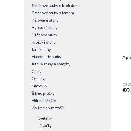
Saténové stuhy s brokátom
Saténové stuhy s lemom
Kárované stuhy
Rypsové stuhy
Šifónové stuhy
Krojové stuhy
Jarné stuhy
Handmade stuhy
Apl
Jutové stuhy a špagáty
Čipky
Organza
€0,7
Hadovky
€0
Šikmé prúžky
Flitre na šnúre
Aplikácie v metráži
Kvetinky
Lístočky