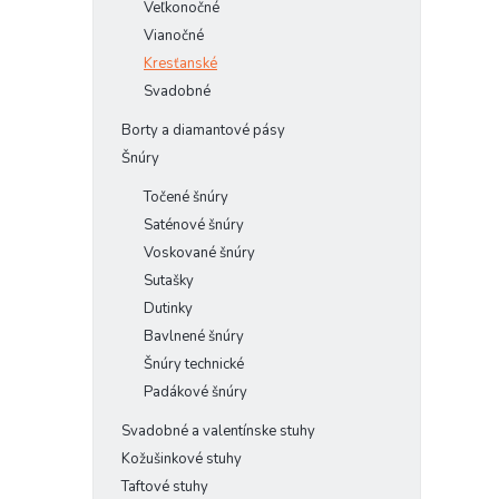
Veľkonočné
Vianočné
Kresťanské
Svadobné
Borty a diamantové pásy
Šnúry
Točené šnúry
Saténové šnúry
Voskované šnúry
Sutašky
Dutinky
Bavlnené šnúry
Šnúry technické
Padákové šnúry
Svadobné a valentínske stuhy
Kožušinkové stuhy
Taftové stuhy