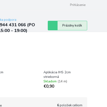
ých údajov
Kontakty
Najčastejšie otázky a odpovede
Prihlásenie
cka podpora:
944 431 066 (PO
Nákupný
Prázdny košík
15:00 - 19:00)
košík
2cm
Aplikácia IHS 2cm
strieborná
Skladom
(14 m)
€0,90
6
položiek celkom
e