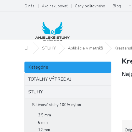
Prejsť
O nás
Ako nakupovať
Ceny poštovného
Blog
H
na
obsah
Domov
STUHY
Aplikácie v metráži
Kresťans
Kr
B
Preskočiť
o
Kategórie
kategórie
č
Naj
n
TOTÁLNY VÝPREDAJ
ý
p
STUHY
a
n
Saténové stuhy 100% nylon
e
3.5 mm
l
R
6 mm
a
12 mm
Odp