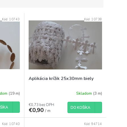
Kód:
10743
Kód:
10738
Aplikácia krížik 25x30mm biely
adom
(19 m)
Skladom
(3 m)
€0,73 bez DPH
ŠÍKA
DO KOŠÍKA
€0,90
/ m
Kód:
10740
Kód:
94714