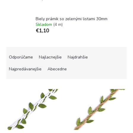
Biely prámik so zelenými listami 30mm
Skladom
(4 m)
€1,10
R
a
Odporúčame
Najlacnejšie
Najdrahšie
d
e
Najpredávanejšie
Abecedne
n
i
V
e
ý
p
p
r
i
o
s
d
p
u
r
k