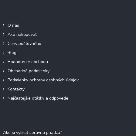
p
a
c
ä
Informácie pre Vás
i
t
e
i
p
O nás
e
r
Ako nakupovať
v
k
Ceny poštovného
y
Blog
v
ý
Hodnotenie obchodu
p
Obchodné podmienky
i
s
Podmienky ochrany osobných údajov
u
Kontakty
Najčastejšie otázky a odpovede
Blog
Ako si vybrať správnu priadzu?