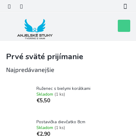
Prejsť
na
obsah
Nákupn
košík
Prvé sväté prijímanie
Najpredávanejšie
Ruženec s bielymi korálkami
Skladom
(1 ks)
€5,50
Postavička dievčatko 8cm
Skladom
(1 ks)
€2,90