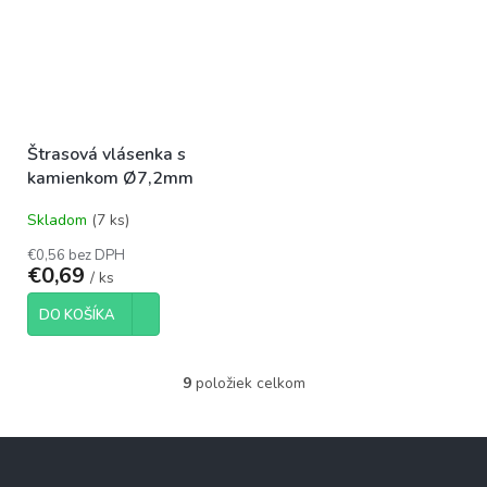
Štrasová vlásenka s
kamienkom Ø7,2mm
Skladom
(7 ks)
€0,56 bez DPH
€0,69
/ ks
DO KOŠÍKA
9
položiek celkom
O
v
l
Z
á
á
d