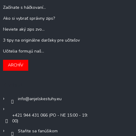
Začínate s háčkovaní...
Ako si vybrať správny zips?
Neviete aký zips zvo...
3 tipy na originálne darčeky pre učiteľov
Učitelia formujú naš...
ARCHÍV
Kontakt
info
@
anjelskestuhy.eu
+421 944 431 066 (PO - NE 15:00 - 19:
00)
Staňte sa fanúšikom