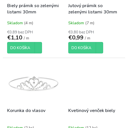
o
t
Biely prámik so zelenými
Jutový prámik so
d
o
listami 30mm
zelenými listami 30mm
u
v
k
Skladom
(4 m)
Skladom
(7 m)
t
o
€0,89 bez DPH
€0,80 bez DPH
€1,10
€0,99
v
/ m
/ m
DO KOŠÍKA
DO KOŠÍKA
Korunka do vlasov
Kvetinový venček biely
Skladom
(2 ks)
Skladom
(12 ks)