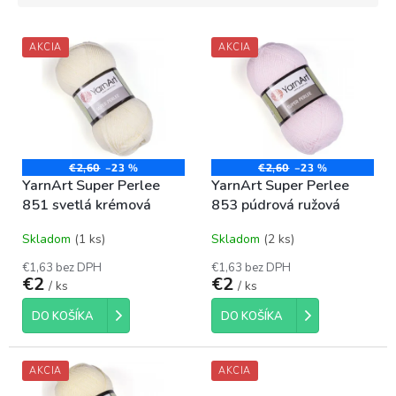
i
V
e
AKCIA
AKCIA
ý
p
p
r
i
o
s
d
p
u
r
k
o
€2,60
–23 %
€2,60
–23 %
t
YarnArt Super Perlee
YarnArt Super Perlee
d
o
851 svetlá krémová
853 púdrová ružová
u
v
k
Skladom
(1 ks)
Skladom
(2 ks)
t
o
€1,63 bez DPH
€1,63 bez DPH
€2
€2
v
/ ks
/ ks
DO KOŠÍKA
DO KOŠÍKA
AKCIA
AKCIA