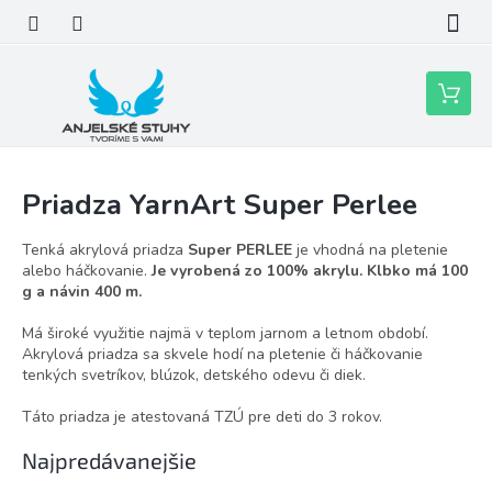
Prejsť
na
obsah
Nákupn
košík
Priadza YarnArt Super Perlee
Tenká akrylová priadza
Super PERLEE
je vhodná na pletenie
alebo háčkovanie.
Je vyrobená zo 100% akrylu. Klbko má 100
g a návin 400 m.
Má široké využitie najmä v teplom jarnom a letnom období.
Akrylová priadza sa skvele hodí na pletenie či háčkovanie
tenkých svetríkov, blúzok, detského odevu či diek.
Táto priadza je atestovaná TZÚ pre deti do 3 rokov.
Najpredávanejšie