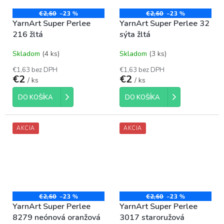
€2,60
–23 %
€2,60
–23 %
YarnArt Super Perlee
YarnArt Super Perlee 32
216 žltá
sýta žltá
Skladom
(4 ks)
Skladom
(3 ks)
€1,63 bez DPH
€1,63 bez DPH
€2
€2
/ ks
/ ks
DO KOŠÍKA
DO KOŠÍKA
AKCIA
AKCIA
€2,60
–23 %
€2,60
–23 %
YarnArt Super Perlee
YarnArt Super Perlee
8279 neónová oranžová
3017 staroružová