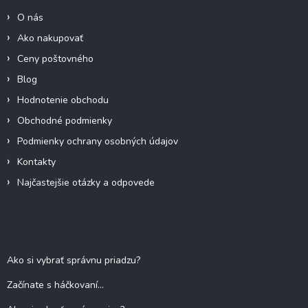
e
i
p
O nás
e
r
Ako nakupovať
v
k
Ceny poštovného
y
Blog
v
ý
Hodnotenie obchodu
p
Obchodné podmienky
i
s
Podmienky ochrany osobných údajov
u
Kontakty
Najčastejšie otázky a odpovede
Blog
Ako si vybrať správnu priadzu?
Začínate s háčkovaní...