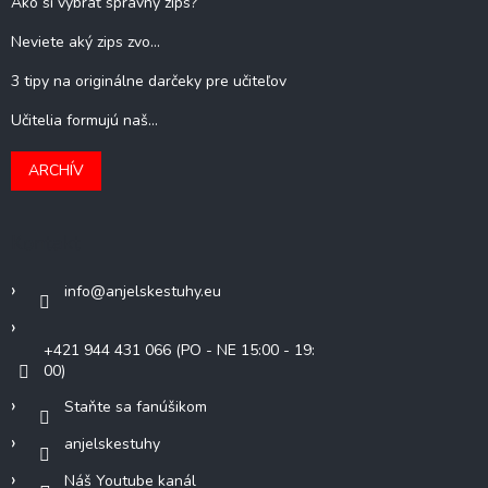
Ako si vybrať správny zips?
Neviete aký zips zvo...
3 tipy na originálne darčeky pre učiteľov
Učitelia formujú naš...
ARCHÍV
Kontakt
info
@
anjelskestuhy.eu
+421 944 431 066 (PO - NE 15:00 - 19:
00)
Staňte sa fanúšikom
anjelskestuhy
Náš Youtube kanál