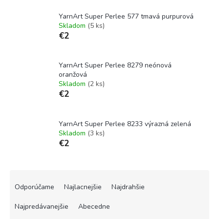
YarnArt Super Perlee 577 tmavá purpurová
Skladom
(5 ks)
€2
YarnArt Super Perlee 8279 neónová
oranžová
Skladom
(2 ks)
€2
YarnArt Super Perlee 8233 výrazná zelená
Skladom
(3 ks)
€2
R
a
Odporúčame
Najlacnejšie
Najdrahšie
d
e
Najpredávanejšie
Abecedne
n