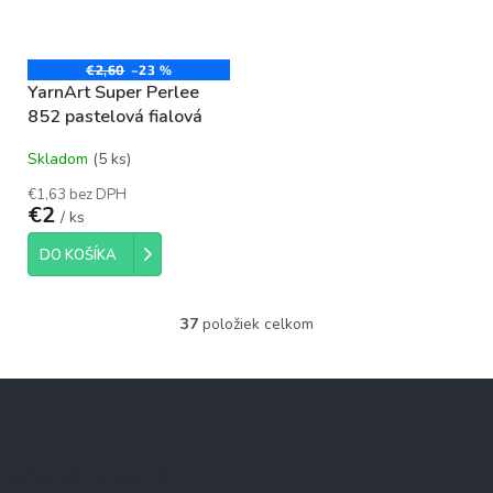
€2,60
–23 %
YarnArt Super Perlee
852 pastelová fialová
Skladom
(5 ks)
€1,63 bez DPH
€2
/ ks
DO KOŠÍKA
37
položiek celkom
O
v
l
Z
á
á
d
p
a
c
ä
Informácie pre Vás
i
t