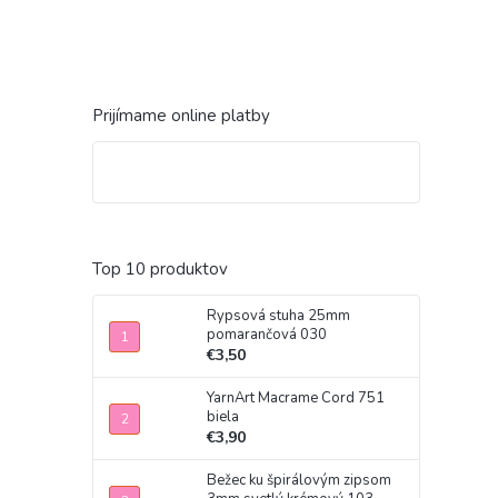
Prijímame online platby
Top 10 produktov
Rypsová stuha 25mm
pomarančová 030
€3,50
YarnArt Macrame Cord 751
biela
€3,90
Bežec ku špirálovým zipsom