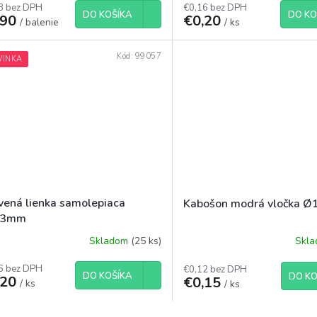
3 bez DPH
€0,16 bez DPH
DO KOŠÍKA
DO KO
,90
€0,20
/ balenie
/ ks
Kód:
99057
VINKA
vená lienka samolepiaca
Kabošon modrá vločka 
13mm
Skladom
(25 ks)
Skl
6 bez DPH
€0,12 bez DPH
DO KOŠÍKA
DO KO
,20
€0,15
/ ks
/ ks