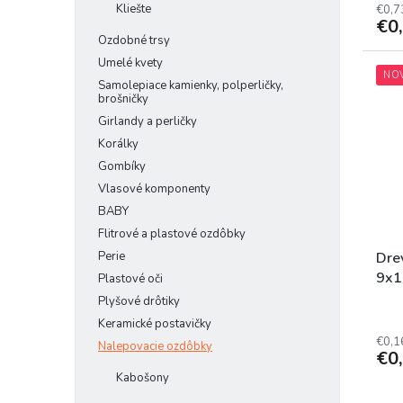
Kliešte
€0,7
€0
Ozdobné trsy
Umelé kvety
NO
Samolepiace kamienky, polperličky,
brošničky
Girlandy a perličky
Korálky
Gombíky
Vlasové komponenty
BABY
Flitrové a plastové ozdôbky
Perie
Dre
9x
Plastové oči
Plyšové drôtiky
Keramické postavičky
€0,1
Nalepovacie ozdôbky
€0
Kabošony