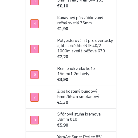
3mm svetlý krémový 103
€0,10
Kanavový pás zúbkovaný
režný svetlý 75mm
€1,90
Polyesterová niť pre overlocky
aj klasické šitie NTF 40/2
1000m svetlá béžová 670
€2,20
Remienok z eko kože
15mm/1,2m biely
€3,90
Zips kostený bundový
5mm/65cm smotanový
€1,30
Šifónová stuha krémová
38mm 010
€5,90
YarnArt Super Perlee 851