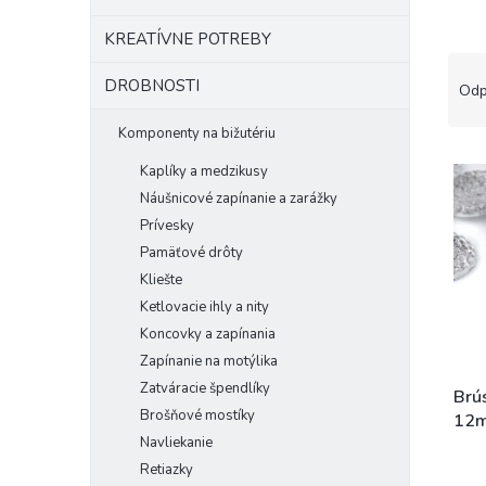
KREATÍVNE POTREBY
R
DROBNOSTI
a
Odp
d
e
Komponenty na bižutériu
V
n
Kaplíky a medzikusy
ý
i
Náušnicové zapínanie a zarážky
p
e
Prívesky
i
p
s
r
Pamäťové drôty
p
o
Kliešte
r
d
Ketlovacie ihly a nity
o
u
Koncovky a zapínania
d
k
Zapínanie na motýlika
u
t
Zatváracie špendlíky
k
o
Brú
Brošňové mostíky
t
v
12m
o
Navliekanie
v
Retiazky