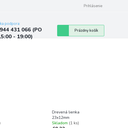
ých údajov
Kontakty
Najčastejšie otázky a odpovede
Prihlásenie
cka podpora:
944 431 066 (PO
Nákupný
Prázdny košík
15:00 - 19:00)
košík
Drevená lienka
23x12mm
)
Skladom
(1 ks)