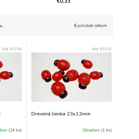
€0,33
5
položiek celkom
e
Kód:
95336
Kód:
95335
m
Drevená lienka 23x12mm
adom
(24 ks)
Skladom
(1 ks)