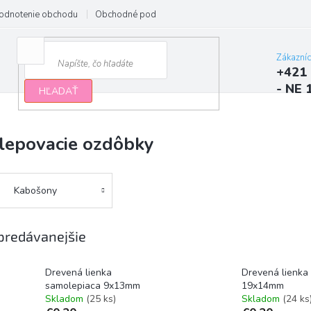
odnotenie obchodu
Obchodné podmienky
Podmienky ochrany osobn
Zákazní
+421 
- NE 
HĽADAŤ
lepovacie ozdôbky
Kabošony
predávanejšie
Drevená lienka
Drevená lienka
samolepiaca 9x13mm
19x14mm
Skladom
(25 ks)
Skladom
(24 ks