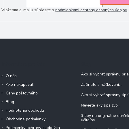
Vložením e-mailu súhlasíte s
podmienkami ochrany osobných údajov
.
Informácie pre Vás
Blog
Ako si vybrať správnu pri
O nás
Ako nakupovať
Začínate s háčkovaní...
Ceny poštovného
Ako si vybrať správny zips
Blog
Neviete aký zips zvo...
Hodnotenie obchodu
3 tipy na originálne darče
Obchodné podmienky
učiteľov
Podmienky ochrany osobných