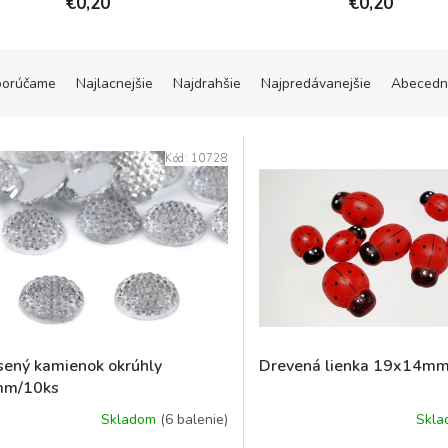
€0,20
€0,20
orúčame
Najlacnejšie
Najdrahšie
Najpredávanejšie
Abecedn
Kód:
10728
sený kamienok okrúhly
Drevená lienka 19x14m
m/10ks
Skladom
(6 balenie)
Skl