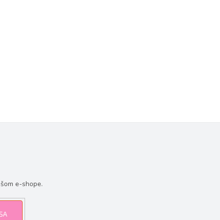
ašom e-shope.
 SA