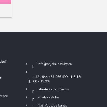
Kontakt
adzu?
info
@
anjelskestuhy.eu
+421 944 431 066 (PO - NE 15:
?
00 - 19:00)
Staňte sa fanúšikom
ky pre
anjelskestuhy
Náš Youtube kanál