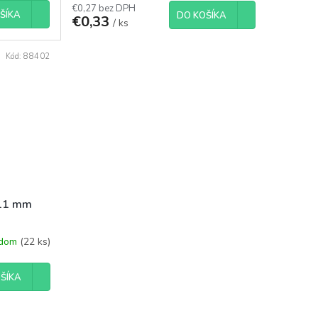
€0,27 bez DPH
ŠÍKA
DO KOŠÍKA
€0,33
/ ks
Kód:
88402
Ø11 mm
adom
(22 ks)
ŠÍKA