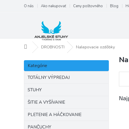
Prejsť
O nás
Ako nakupovať
Ceny poštovného
Blog
H
na
obsah
Domov
DROBNOSTI
Nalepovacie ozdôbky
Na
B
Preskočiť
o
Kategórie
kategórie
č
n
TOTÁLNY VÝPREDAJ
ý
p
STUHY
a
Naj
ŠITIE A VYŠÍVANIE
n
e
PLETENIE A HÁČKOVANIE
l
PANČUCHY