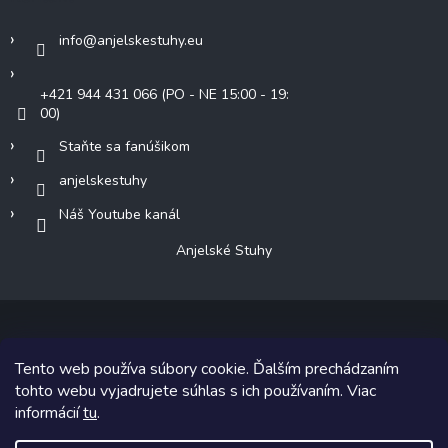
info
@
anjelskestuhy.eu
+421 944 431 066 (PO - NE 15:00 - 19:
00)
Staňte sa fanúšikom
anjelskestuhy
Náš Youtube kanál
Anjelské Stuhy
Tento web používa súbory cookie. Ďalším prechádzaním
Copyright 2026
Anjelské Stuhy
. Všetky práva vyhradené.
tohto webu vyjadrujete súhlas s ich používaním. Viac
informácií
tu
.
Grafický návrh vytvoril a na Shoptet implementoval
Tomáš Hlad
&
Shoptetak.cz
.