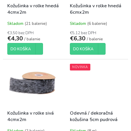
o
t
Kožušinka v rolke hnedá
Kožušinka v rolke hnedá
d
o
4cmx2m
6cmx2m
u
v
k
Skladom
(21 balenie)
Skladom
(6 balenie)
t
o
€3,50 bez DPH
€5,12 bez DPH
€4,30
€6,30
v
/ balenie
/ balenie
DO KOŠÍKA
DO KOŠÍKA
NOVINKA
Kožušinka v rolke sivá
Odevná / dekoračná
4cmx2m
kožušina 5cm pudrová
Skladom
(2 balenie)
Skladom
(8 m)