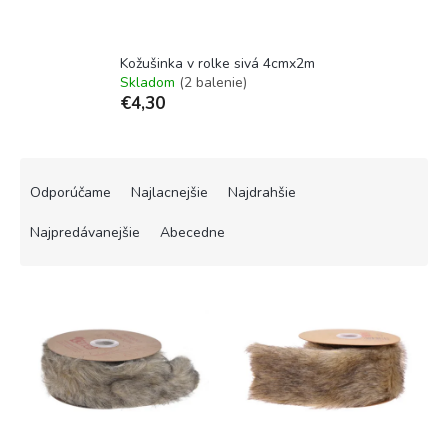
Kožušinka v rolke sivá 4cmx2m
Skladom
(2 balenie)
€4,30
R
a
Odporúčame
Najlacnejšie
Najdrahšie
d
e
Najpredávanejšie
Abecedne
n
i
V
e
ý
p
p
r
i
o
s
d
p
u
r
k