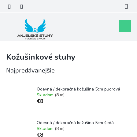
Prejsť
na
obsah
Nákupn
košík
Kožušinkové stuhy
Najpredávanejšie
Odevná / dekoračná kožušina 5cm pudrová
Skladom
(8 m)
€8
Odevná / dekoračná kožušina 5cm šedá
Skladom
(8 m)
€8