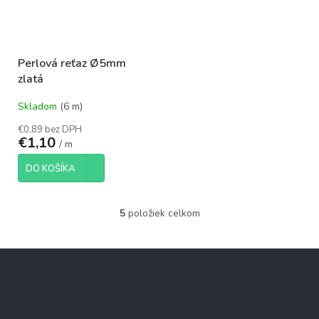
Perlová reťaz Ø5mm
zlatá
Skladom
(6 m)
€0,89 bez DPH
€1,10
/ m
DO KOŠÍKA
5
položiek celkom
O
v
l
Z
á
á
d
p
a
c
ä
Informácie pre Vás
i
t