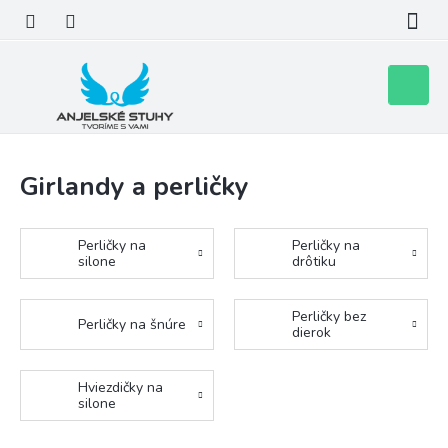
Prejsť
na
obsah
Nákupn
košík
Girlandy a perličky
Perličky na
Perličky na
silone
drôtiku
Perličky bez
Perličky na šnúre
dierok
Hviezdičky na
silone