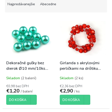
e
Najpredávanejšie
Abecedne
n
i
V
e
ý
p
p
r
i
o
s
d
p
u
r
k
o
t
Dekoračné guľky bez
Girlanda s akrylovými
d
o
dierok Ø10 mm/10ks
perličkami na drôtiku
u
v
zelenomodré
1,8m červená
k
Skladom
(2 balení)
Skladom
(2 ks)
t
o
€0,98 bez DPH
€2,36 bez DPH
€1,20
€2,90
v
/ balení
/ ks
DO KOŠÍKA
DO KOŠÍKA