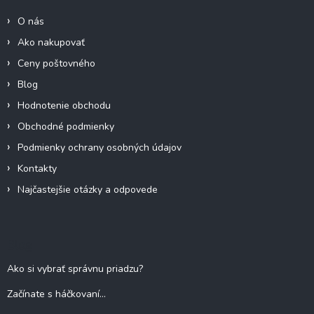
e
i
p
O nás
e
r
Ako nakupovať
v
k
Ceny poštovného
y
Blog
v
ý
Hodnotenie obchodu
p
Obchodné podmienky
i
s
Podmienky ochrany osobných údajov
u
Kontakty
Najčastejšie otázky a odpovede
Blog
Ako si vybrať správnu priadzu?
Začínate s háčkovaní...