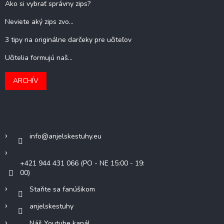
Ako si vybrať správny zips?
Neviete aký zips zvo...
3 tipy na originálne darčeky pre učiteľov
Učitelia formujú naš...
ARCHÍV
Kontakt
info
@
anjelskestuhy.eu
+421 944 431 066 (PO - NE 15:00 - 19:
00)
Staňte sa fanúšikom
anjelskestuhy
Náš Youtube kanál