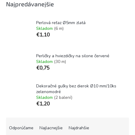
Najpredávanejšie
Perlová reťaz Ø5mm zlatá
Skladom
(6 m)
€1,10
Perličky a hviezdičky na silone červené
Skladom
(30 m)
€0,75
Dekoračné guľky bez dierok Ø10 mm/10ks
zelenomodré
Skladom
(2 balení)
€1,20
R
a
Odporúčame
Najlacnejšie
Najdrahšie
d