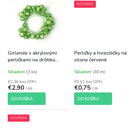
NOVINKA
Girlanda s akrylovými
Perličky a hviezdičky na
perličkami na drôtiku
silone červené
1,8m zelená
Skladom
(3 ks)
Skladom
(30 m)
€2,36 bez DPH
€0,61 bez DPH
€2,90
€0,75
/ ks
/ m
DO KOŠÍKA
DO KOŠÍKA
NOVINKA