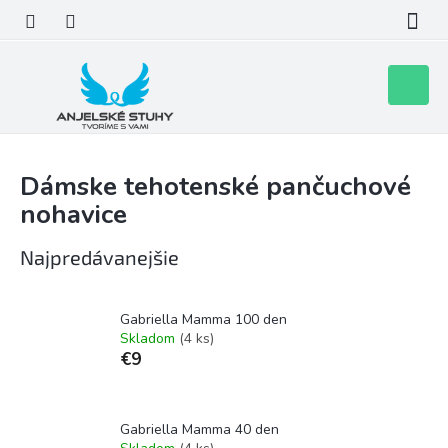
Prejsť
na
obsah
Nákupn
košík
Dámske tehotenské pančuchové
nohavice
Najpredávanejšie
Gabriella Mamma 100 den
Skladom
(4 ks)
€9
Gabriella Mamma 40 den