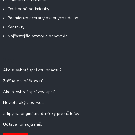
p
Obchodné podmienky
i
s
Podmienky ochrany osobných údajov
u
Kontakty
Najčastejšie otázky a odpovede
Blog
Ako si vybrať správnu priadzu?
Začínate s háčkovaní...
Ako si vybrať správny zips?
Neviete aký zips zvo...
3 tipy na originálne darčeky pre učiteľov
Učitelia formujú naš...