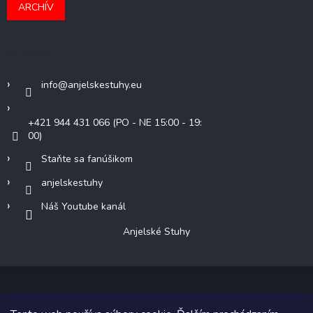
ARCHÍV
Kontakt
info
@
anjelskestuhy.eu
+421 944 431 066 (PO - NE 15:00 - 19:
00)
Staňte sa fanúšikom
anjelskestuhy
Náš Youtube kanál
Anjelské Stuhy