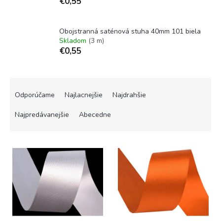
€0,55
Obojstranná saténová stuha 40mm 101 biela
Skladom
(3 m)
€0,55
R
a
Odporúčame
Najlacnejšie
Najdrahšie
d
e
Najpredávanejšie
Abecedne
n
i
V
e
ý
p
p
r
i
o
s
d
p
u
r
k