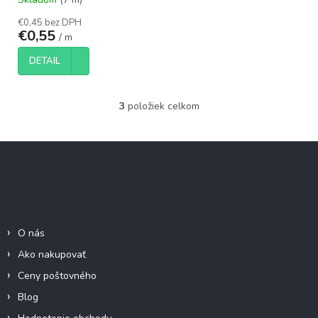
€0,45 bez DPH
€0,55
/ m
DETAIL
3
položiek celkom
O
v
l
Z
á
á
d
p
a
c
ä
Informácie pre Vás
i
t
e
i
p
O nás
e
r
Ako nakupovať
v
k
Ceny poštovného
y
Blog
v
ý