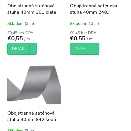
o
t
Obojstranná saténová
Obojstranná saténová
d
o
stuha 40mm 101 biela
stuha 40mm 248
u
v
oranžová
k
Skladom
(3 m)
Skladom
(13 m)
t
o
€0,45 bez DPH
€0,45 bez DPH
€0,55
€0,55
v
/ m
/ m
DETAIL
DETAIL
Obojstranná saténová
stuha 40mm 842 šedá
Skladom
(7 m)