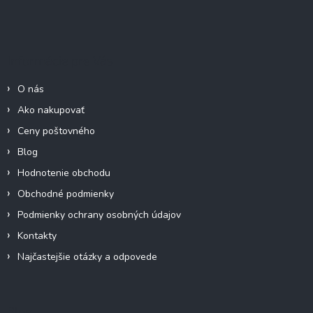
Z
á
p
ä
Informácie pre Vás
t
i
O nás
e
Ako nakupovať
Ceny poštovného
Blog
Hodnotenie obchodu
Obchodné podmienky
Podmienky ochrany osobných údajov
Kontakty
Najčastejšie otázky a odpovede
Blog