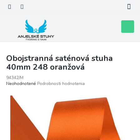
Prejsť
na
obsah
Nákupn
košík
Obojstranná saténová stuha
40mm 248 oranžová
94342/M
Priemerné
Neohodnotené
Podrobnosti hodnotenia
hodnotenie
produktu
je
0,0
z
5
hviezdičiek.