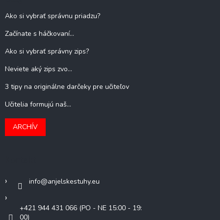
Ako si vybrať správnu priadzu?
Začínate s háčkovaní...
Ako si vybrať správny zips?
Neviete aký zips zvo...
3 tipy na originálne darčeky pre učiteľov
Učitelia formujú naš...
ARCHÍV
Kontakt
info
@
anjelskestuhy.eu
+421 944 431 066 (PO - NE 15:00 - 19:
00)