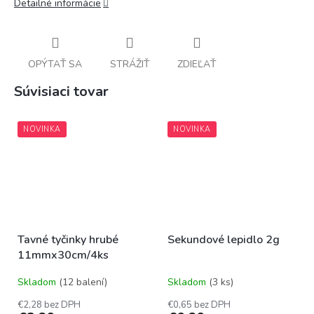
Detailné informácie
OPÝTAŤ SA
STRÁŽIŤ
ZDIEĽAŤ
Súvisiaci tovar
NOVINKA
NOVINKA
Tavné tyčinky hrubé
Sekundové lepidlo 2g
11mmx30cm/4ks
Skladom
(12 balení)
Skladom
(3 ks)
€2,28 bez DPH
€0,65 bez DPH