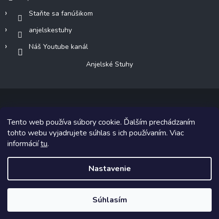
Staňte sa fanúšikom
anjelskestuhy
Náš Youtube kanál
Anjelské Stuhy
Tento web používa súbory cookie. Ďalším prechádzaním
Copyright 2026
Anjelské Stuhy
. Všetky práva vyhradené.
tohto webu vyjadrujete súhlas s ich používaním. Viac
informácií
tu
.
Grafický návrh vytvoril a na Shoptet implementoval
Tomáš Hlad
&
Shoptetak.cz
.
Nastavenie
Vytvoril Shoptet
Súhlasím