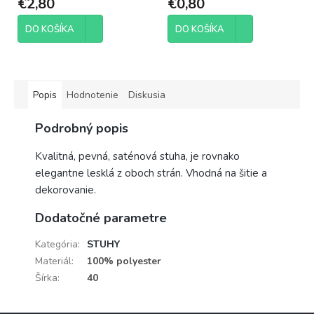
€2,80
€0,80
DO KOŠÍKA
DO KOŠÍKA
Popis
Hodnotenie
Diskusia
Podrobný popis
Kvalitná, pevná, saténová stuha, je rovnako
elegantne lesklá z oboch strán. Vhodná na šitie a
dekorovanie.
Dodatočné parametre
Kategória
:
STUHY
Materiál
:
100% polyester
Šírka
:
40