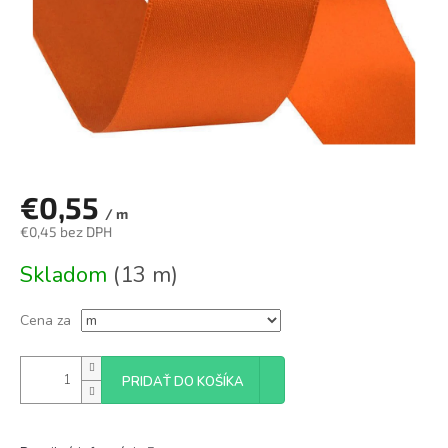
€0,55
/ m
€0,45 bez DPH
Jednotková
Skladom
(13 m)
cena:
Cena za
PRIDAŤ DO KOŠÍKA