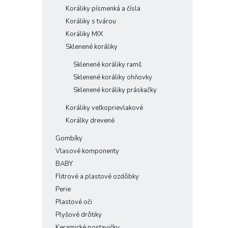
Koráliky písmenká a čísla
Koráliky s tvárou
Koráliky MIX
Sklenené koráliky
Sklenené koráliky ramš
Sklenené koráliky ohňovky
Sklenené koráliky práskačky
Koráliky veľkoprievlakové
Korálky drevené
Gombíky
Vlasové komponenty
BABY
Flitrové a plastové ozdôbky
Perie
Plastové oči
Plyšové drôtiky
Keramické postavičky