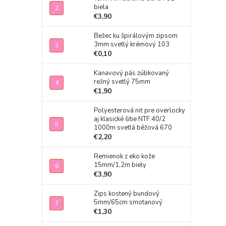
biela
€3,90
Bežec ku špirálovým zipsom
3mm svetlý krémový 103
€0,10
Kanavový pás zúbkovaný
režný svetlý 75mm
€1,90
Polyesterová niť pre overlocky
aj klasické šitie NTF 40/2
1000m svetlá béžová 670
€2,20
Remienok z eko kože
15mm/1,2m biely
€3,90
Zips kostený bundový
5mm/65cm smotanový
€1,30