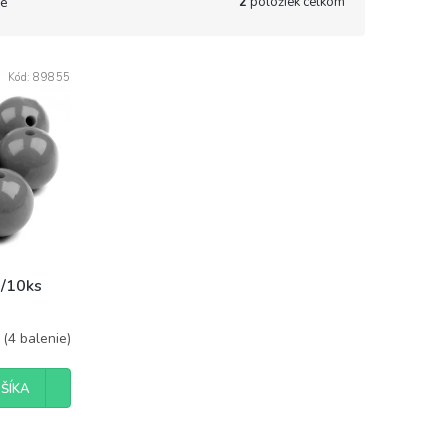
2
položiek celkom
e
Kód:
89855
m/10ks
m
(4 balenie)
ŠÍKA