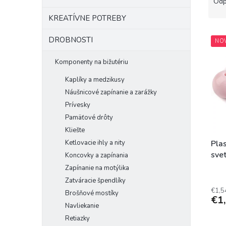
a
Odp
d
KREATÍVNE POTREBY
e
V
n
DROBNOSTI
NO
ý
i
p
e
Komponenty na bižutériu
i
p
s
r
Kaplíky a medzikusy
p
o
Náušnicové zapínanie a zarážky
r
d
Prívesky
o
u
Pamäťové drôty
d
k
Kliešte
u
t
k
Ketlovacie ihly a nity
o
Pla
t
v
svet
Koncovky a zapínania
o
Zapínanie na motýlika
v
Zatváracie špendlíky
€1,5
Brošňové mostíky
€1
Navliekanie
Retiazky