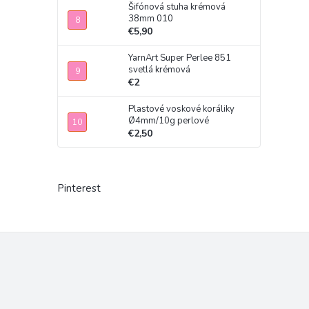
Šifónová stuha krémová
38mm 010
€5,90
YarnArt Super Perlee 851
svetlá krémová
€2
Plastové voskové koráliky
Ø4mm/10g perlové
€2,50
Pinterest