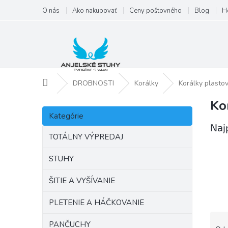
Prejsť
O nás
Ako nakupovať
Ceny poštovného
Blog
H
na
obsah
Domov
DROBNOSTI
Korálky
Korálky plasto
Ko
B
Preskočiť
o
Kategórie
kategórie
č
Naj
n
TOTÁLNY VÝPREDAJ
ý
p
STUHY
a
ŠITIE A VYŠÍVANIE
n
e
PLETENIE A HÁČKOVANIE
l
R
PANČUCHY