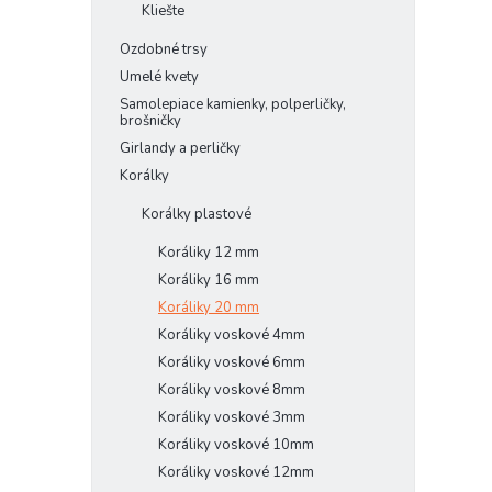
Kliešte
Ozdobné trsy
Umelé kvety
Samolepiace kamienky, polperličky,
brošničky
Girlandy a perličky
Korálky
Korálky plastové
Koráliky 12 mm
Koráliky 16 mm
Koráliky 20 mm
Koráliky voskové 4mm
Koráliky voskové 6mm
Koráliky voskové 8mm
Koráliky voskové 3mm
Koráliky voskové 10mm
Koráliky voskové 12mm