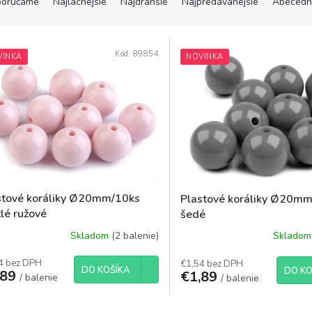
orúčame
Najlacnejšie
Najdrahšie
Najpredávanejšie
Abecedn
Kód:
89854
VINKA
NOVINKA
stové koráliky Ø20mm/10ks
Plastové koráliky Ø20m
lé ružové
šedé
Skladom
(2 balenie)
Sklado
4 bez DPH
€1,54 bez DPH
DO KOŠÍKA
DO KO
,89
€1,89
/ balenie
/ balenie