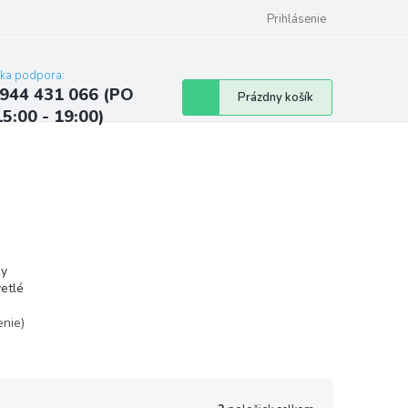
ých údajov
Kontakty
Najčastejšie otázky a odpovede
Prihlásenie
cka podpora:
944 431 066 (PO
Nákupný
Prázdny košík
15:00 - 19:00)
košík
ky
etlé
enie)