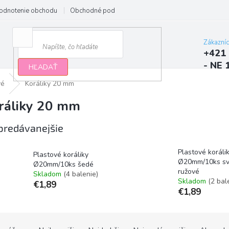
odnotenie obchodu
Obchodné podmienky
Podmienky ochrany osobn
Zákazní
+421 
- NE 
HĽADAŤ
vé
Koráliky 20 mm
ráliky 20 mm
predávanejšie
Plastové koráli
Plastové koráliky
Ø20mm/10ks sv
Ø20mm/10ks šedé
ružové
Skladom
(4 balenie)
Skladom
(2 bal
€1,89
€1,89