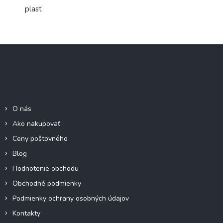
plast
Z
á
p
ä
Informácie pre Vás
t
i
O nás
e
Ako nakupovať
Ceny poštovného
Blog
Hodnotenie obchodu
Obchodné podmienky
Podmienky ochrany osobných údajov
Kontakty