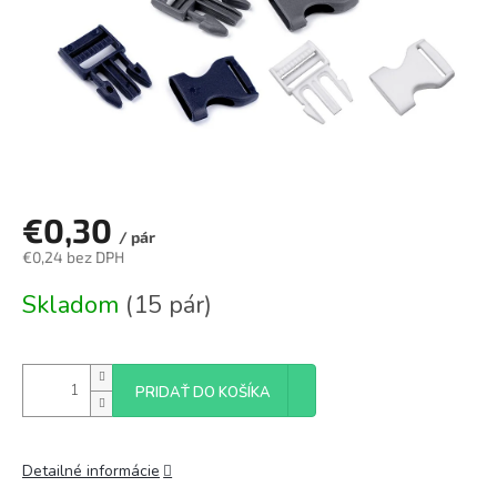
€0,30
/ pár
€0,24 bez DPH
Jednotková
Skladom
(15 pár)
cena:
PRIDAŤ DO KOŠÍKA
Detailné informácie