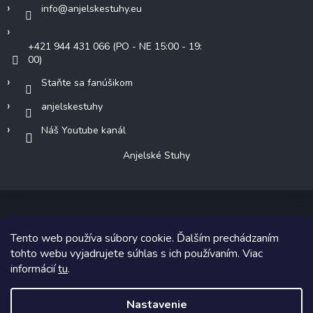
info
@
anjelskestuhy.eu
+421 944 431 066 (PO - NE 15:00 - 19:
00)
Staňte sa fanúšikom
anjelskestuhy
Náš Youtube kanál
Anjelské Stuhy
Tento web používa súbory cookie. Ďalším prechádzaním
Copyright 2026
Anjelské Stuhy
. Všetky práva vyhradené.
tohto webu vyjadrujete súhlas s ich používaním. Viac
informácií
tu
.
Grafický návrh vytvoril a na Shoptet implementoval
Tomáš Hlad
&
Shoptetak.cz
.
Nastavenie