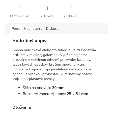
OPÝTAŤ SA
STRÁŽIŤ
ZDIEĽAŤ
Popis
Hodnotenie
Diskusia
Podrobný popis
Spona ladvinková alebo trojzubec je veľmi žiadaným
artiklom v textilnej galanterii. Využitie nájdeme
prevažne v textilnom odvetví, pri výrobe batohov,
ladvinkových opaskov, brašien apod. Funkcie:
uchytenie k opasku, spojovateľnou rýchlozatváracou
sponou s vysokou pevnosťou. Alternatívny názov:
trojzubec, plastové presky
Šírka na prievlak:
20 mm
Rozmery zapnutej spony:
25 x 51 mm
Zloženie