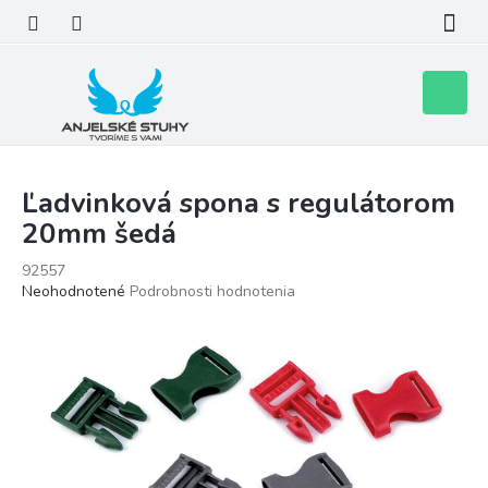
Prejsť
na
obsah
Nákupn
košík
Ľadvinková spona s regulátorom
20mm šedá
92557
Priemerné
Neohodnotené
Podrobnosti hodnotenia
hodnotenie
produktu
je
0,0
z
5
hviezdičiek.