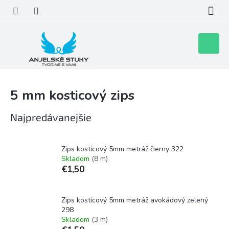
Prejsť
na
obsah
Nákupn
košík
5 mm kosticový zips
Najpredávanejšie
Zips kosticový 5mm metráž čierny 322
Skladom
(8 m)
€1,50
Zips kosticový 5mm metráž avokádový zelený
298
Skladom
(3 m)