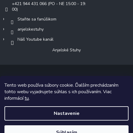
+421 944 431 066 (PO - NE 15:00 - 19:
00)
Staňte sa fanúšikom
anjelskestuhy
Náš Youtube kanál
Anjelské Stuhy
Tento web používa súbory cookie. Ďalším prechádzaním
Copyright 2026
Anjelské Stuhy
. Všetky práva vyhradené.
tohto webu vyjadrujete súhlas s ich používaním. Viac
informácií
tu
.
Grafický návrh vytvoril a na Shoptet implementoval
Tomáš Hlad
&
Shoptetak.cz
.
Nastavenie
Vytvoril Shoptet
Súhlasím