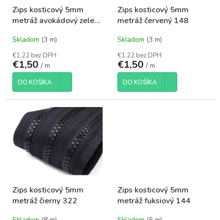
o
t
Zips kosticový 5mm
Zips kosticový 5mm
d
o
metráž avokádový zelený
metráž červený 148
u
v
298
k
Skladom
(3 m)
Skladom
(3 m)
t
o
€1,22 bez DPH
€1,22 bez DPH
€1,50
€1,50
v
/ m
/ m
DO KOŠÍKA
DO KOŠÍKA
Zips kosticový 5mm
Zips kosticový 5mm
metráž čierny 322
metráž fuksiový 144
Skladom
(8 m)
Skladom
(5 m)