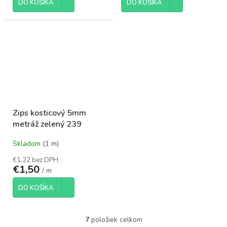
DO KOŠÍKA
DO KOŠÍKA
Zips kosticový 5mm
metráž zelený 239
Skladom
(1 m)
€1,22 bez DPH
€1,50
/ m
DO KOŠÍKA
7
položiek celkom
O