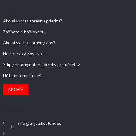
Blog
Ako si vybrať správnu priadzu?
Začínate s háčkovaní...
Ako si vybrať správny zips?
Neviete aký zips zvo...
3 tipy na originálne darčeky pre učiteľov
Učitelia formujú naš...
ARCHÍV
Kontakt
info
@
anjelskestuhy.eu