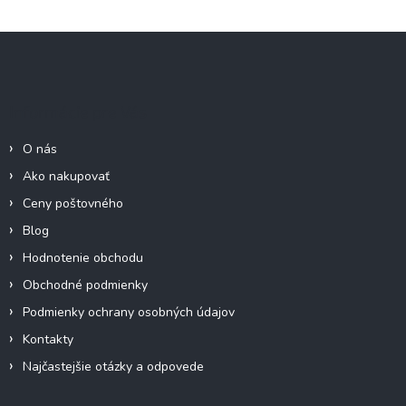
v
l
Z
á
á
d
p
a
c
ä
Informácie pre Vás
i
t
e
i
p
O nás
e
r
Ako nakupovať
v
k
Ceny poštovného
y
Blog
v
ý
Hodnotenie obchodu
p
Obchodné podmienky
i
s
Podmienky ochrany osobných údajov
u
Kontakty
Najčastejšie otázky a odpovede