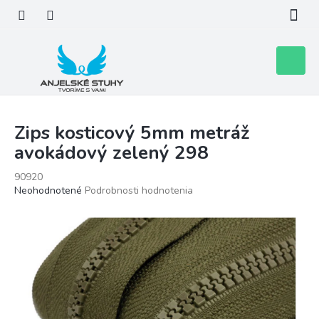
Prejsť
na
obsah
Nákupn
košík
Zips kosticový 5mm metráž
avokádový zelený 298
90920
Priemerné
Neohodnotené
Podrobnosti hodnotenia
hodnotenie
produktu
je
0,0
z
5
hviezdičiek.