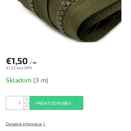
€1,50
/ m
€1,22 bez DPH
Jednotková
Skladom
(3 m)
cena:
PRIDAŤ DO KOŠÍKA
Detailné informácie