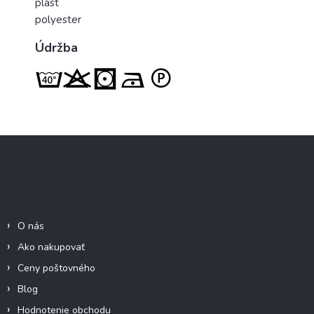
plast
polyester
Údržba
Z
á
p
ä
Informácie pre Vás
t
i
O nás
e
Ako nakupovať
Ceny poštovného
Blog
Hodnotenie obchodu