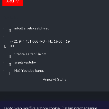
ARCHÍV
Kontakt
info
@
anjelskestuhy.eu
+421 944 431 066 (PO - NE 15:00 - 19:
00)
Staňte sa fanúšikom
anjelskestuhy
Náš Youtube kanál
Anjelské Stuhy
Tento web používa súbory cookie. Ďalším prechádzaním