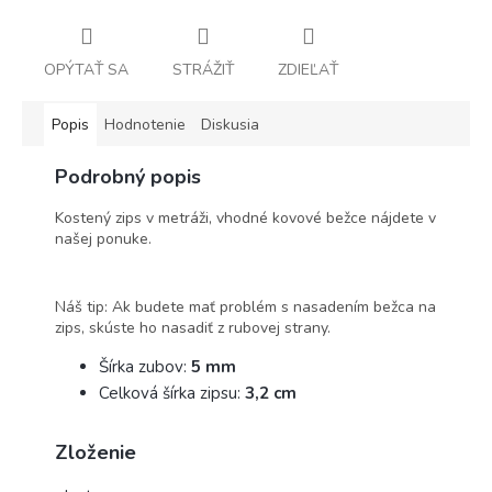
OPÝTAŤ SA
STRÁŽIŤ
ZDIEĽAŤ
Popis
Hodnotenie
Diskusia
Podrobný popis
Kostený zips v metráži, vhodné kovové bežce nájdete v
našej ponuke.
Náš tip: Ak budete mať problém s nasadením bežca na
zips, skúste ho nasadiť z rubovej strany.
Šírka zubov:
5 mm
Celková šírka zipsu:
3,2 cm
Zloženie