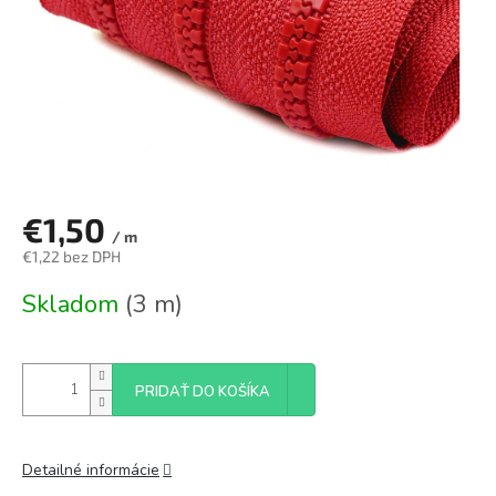
€1,50
/ m
€1,22 bez DPH
Jednotková
Skladom
(3 m)
cena:
PRIDAŤ DO KOŠÍKA
Detailné informácie