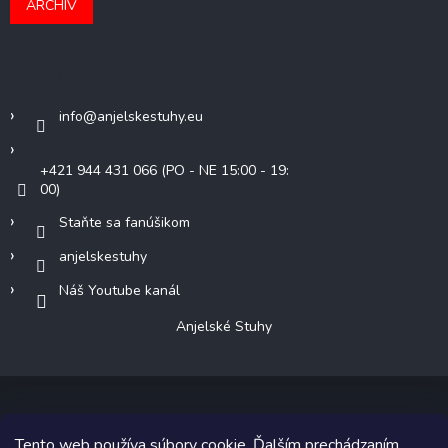
ARCHÍV
Kontakt
info
@
anjelskestuhy.eu
+421 944 431 066 (PO - NE 15:00 - 19:
00)
Staňte sa fanúšikom
anjelskestuhy
Náš Youtube kanál
Anjelské Stuhy
Tento web používa súbory cookie. Ďalším prechádzaním