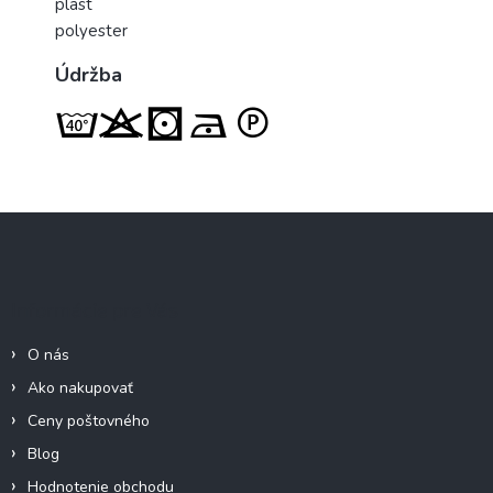
plast
polyester
Údržba
Z
á
p
ä
Informácie pre Vás
t
i
O nás
e
Ako nakupovať
Ceny poštovného
Blog
Hodnotenie obchodu