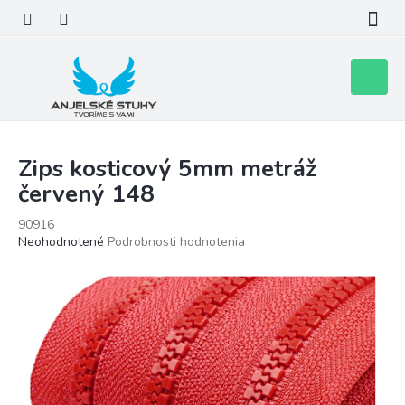
Prejsť
na
obsah
Nákupn
košík
Zips kosticový 5mm metráž
červený 148
90916
Priemerné
Neohodnotené
Podrobnosti hodnotenia
hodnotenie
produktu
je
0,0
z
5
hviezdičiek.