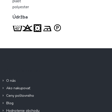
plast
polyester
Údržba
Z
á
p
ä
Informácie pre Vás
t
i
O nás
e
Ako nakupovať
Ceny poštovného
Blog
Hodnotenie obchodu