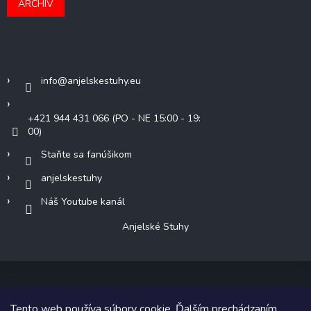
ARCHÍV
Kontakt
info
@
anjelskestuhy.eu
+421 944 431 066 (PO - NE 15:00 - 19:
00)
Staňte sa fanúšikom
anjelskestuhy
Náš Youtube kanál
Anjelské Stuhy
Tento web používa súbory cookie. Ďalším prechádzaním