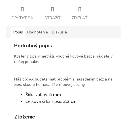
OPÝTAŤ SA
STRÁŽIŤ
ZDIEĽAŤ
Popis
Hodnotenie
Diskusia
Podrobný popis
Kostený zips v metráži, vhodné kovové bežce nájdete v
našej ponuke.
Náš tip: Ak budete mať problém s nasadením bežca na
zips, skúste ho nasadiť z rubovej strany.
Šírka zubov:
5 mm
Celková šírka zipsu:
3,2 cm
Zloženie