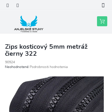
Prejsť
na
obsah
Nákupn
košík
Zips kosticový 5mm metráž
čierny 322
90924
Priemerné
Neohodnotené
Podrobnosti hodnotenia
hodnotenie
produktu
je
0,0
z
5
hviezdičiek.