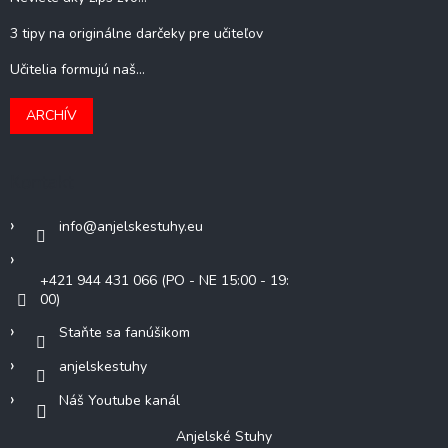
3 tipy na originálne darčeky pre učiteľov
Učitelia formujú naš...
ARCHÍV
Kontakt
info
@
anjelskestuhy.eu
+421 944 431 066 (PO - NE 15:00 - 19:
00)
Staňte sa fanúšikom
anjelskestuhy
Náš Youtube kanál
Anjelské Stuhy