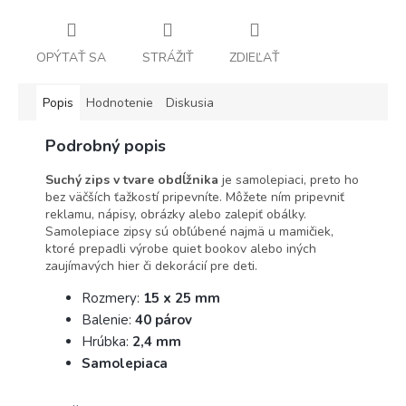
OPÝTAŤ SA
STRÁŽIŤ
ZDIEĽAŤ
Popis
Hodnotenie
Diskusia
Podrobný popis
Suchý zips v tvare obdĺžnika
je samolepiaci, preto ho
bez väčších ťažkostí pripevníte. Môžete ním pripevniť
reklamu, nápisy, obrázky alebo zalepiť obálky.
Samolepiace zipsy sú obľúbené najmä u mamičiek,
ktoré prepadli výrobe quiet bookov alebo iných
zaujímavých hier či dekorácií pre deti.
Rozmery:
15 x 25 mm
Balenie:
40 párov
Hrúbka:
2,4 mm
Samolepiaca