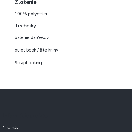
Zloženie
100% polyester
Techniky
balenie darčekov
quiet book / šité knihy
Scrapbooking
Z
á
p
ä
Informácie pre Vás
t
i
O nás
e