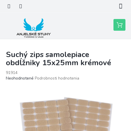
Prejsť
na
obsah
Nákupn
košík
Suchý zips samolepiace
obdĺžniky 15x25mm krémové
91914
Priemerné
Neohodnotené
Podrobnosti hodnotenia
hodnotenie
produktu
je
0,0
z
5
hviezdičiek.