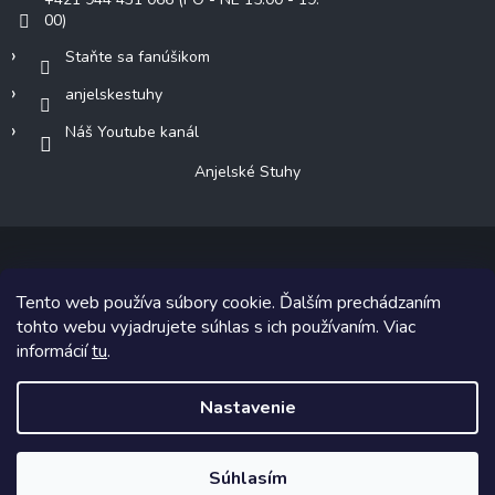
00)
Staňte sa fanúšikom
anjelskestuhy
Náš Youtube kanál
Anjelské Stuhy
Tento web používa súbory cookie. Ďalším prechádzaním
Copyright 2026
Anjelské Stuhy
. Všetky práva vyhradené.
tohto webu vyjadrujete súhlas s ich používaním. Viac
informácií
tu
.
Grafický návrh vytvoril a na Shoptet implementoval
Tomáš Hlad
&
Shoptetak.cz
.
Nastavenie
Vytvoril Shoptet
Súhlasím