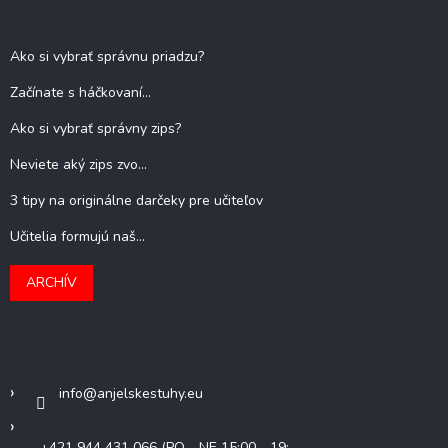
Blog
Ako si vybrať správnu priadzu?
Začínate s háčkovaní...
Ako si vybrať správny zips?
Neviete aký zips zvo...
3 tipy na originálne darčeky pre učiteľov
Učitelia formujú naš...
ARCHÍV
Kontakt
info
@
anjelskestuhy.eu
+421 944 431 066 (PO - NE 15:00 - 19: