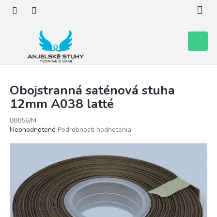
Prejsť
na
obsah
Nákupn
košík
Obojstranná saténová stuha
12mm A038 latté
88856/M
Priemerné
Neohodnotené
Podrobnosti hodnotenia
hodnotenie
produktu
je
0,0
z
5
hviezdičiek.