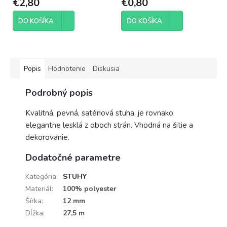
€2,80
€0,80
DO KOŠÍKA
DO KOŠÍKA
Popis
Hodnotenie
Diskusia
Podrobný popis
Kvalitná, pevná, saténová stuha, je rovnako
elegantne lesklá z oboch strán. Vhodná na šitie a
dekorovanie.
Dodatočné parametre
Kategória
:
STUHY
Materiál
:
100% polyester
Šírka
:
12 mm
Dĺžka
:
27,5 m