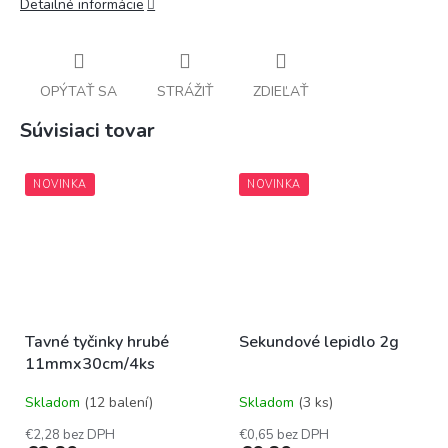
Detailné informácie
OPÝTAŤ SA
STRÁŽIŤ
ZDIEĽAŤ
Súvisiaci tovar
NOVINKA
NOVINKA
Tavné tyčinky hrubé
Sekundové lepidlo 2g
11mmx30cm/4ks
Skladom
(12 balení)
Skladom
(3 ks)
€2,28 bez DPH
€0,65 bez DPH