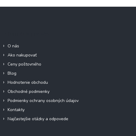
Z
á
p
ä
Informácie pre Vás
t
i
O nás
e
Ako nakupovať
Ceny poštovného
Blog
Hodnotenie obchodu
Obchodné podmienky
Podmienky ochrany osobných údajov
Kontakty
Najčastejšie otázky a odpovede