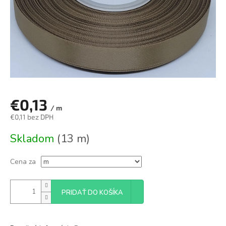
€0,13
/ m
€0,11 bez DPH
Jednotková
Skladom
(13 m)
cena:
Cena za
PRIDAŤ DO KOŠÍKA